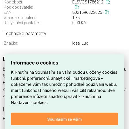
Kód zboží:
ELSVOS1786212
Kód dodavatele:
EAN:
8021696322025
Standardní balení:
1 ks
Recyklační poplatek:
0,00 Kč
Technické parametry
Značka:
Ideal Lux
EGO WIDE 07W 4000K DALI BK
Informace o cookies
EGO WIDE 07W 4000K DALI BK najdete v kategoriích Svítidla,
Kliknutím na Souhlasím se vším budou uloženy cookies
Svítidla, světelné zdroje a LED osvětlení, výrobce Ideal Lux,
funkční, preferenční, analytické i marketingové -
EAN 8021696322025, kód dodavatele . EGO WIDE 07W
dokážeme vám tak umožnit pohodlné používání webu,
4000K DALI BK nabízíme od 1 ks. Kód EMAS EGO WIDE 07W
měřit funkčnost našeho webu i vás cílit reklamou. Své
preference můžete snadno upravit kliknutím na
4000K DALI BK je ELSVOS1786212.
Nastavení cookies.
Interní název produktu
EGO WIDE 07W 4000K DALI BK
Souhlasím se vším