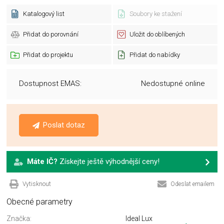
Katalogový list
Soubory ke stažení
Přidat do porovnání
Uložit do oblíbených
Přidat do projektu
Přidat do nabídky
Dostupnost EMAS:
Nedostupné online
Poslat dotaz
Máte IČ?
Získejte ještě výhodnější ceny!
Vytisknout
Odeslat emailem
Obecné parametry
Značka:
Ideal Lux