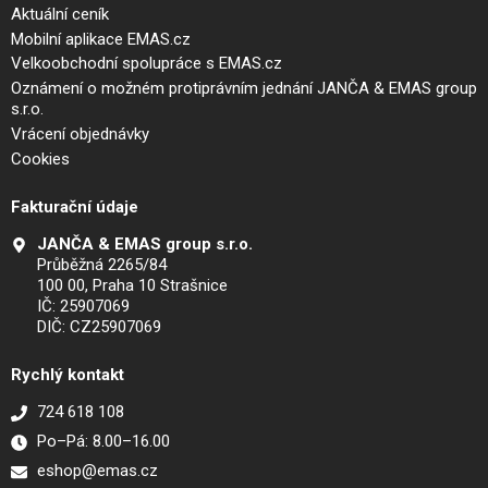
Aktuální ceník
Mobilní aplikace EMAS.cz
Velkoobchodní spolupráce s EMAS.cz
Oznámení o možném protiprávním jednání JANČA & EMAS group
s.r.o.
Vrácení objednávky
Cookies
Fakturační údaje
JANČA & EMAS group s.r.o.
Průběžná 2265/84
100 00, Praha 10 Strašnice
IČ: 25907069
DIČ: CZ25907069
Rychlý kontakt
724 618 108
Po–Pá: 8.00–16.00
eshop@emas.cz