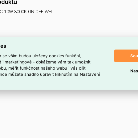
oduktu
IG 10W 3000K ON-OFF WH
ies
Sou
m se vším budou uloženy cookies funkční,
ké i marketingové - dokážeme vám tak umožnit
bu, měřit funkčnost našeho webu i vás cílit
Nas
nce můžete snadno upravit kliknutím na Nastavení