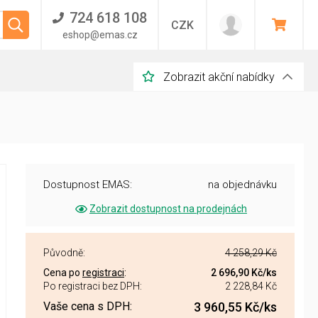
724 618 108
CZK
eshop@emas.cz
Zobrazit akční nabídky
Dostupnost EMAS:
na objednávku
Zobrazit dostupnost na prodejnách
Původně:
4 258,29 Kč
Cena po
registraci
:
2 696,90 Kč
/ks
Po registraci bez DPH:
2 228,84 Kč
Vaše cena s DPH:
3 960,55 Kč
/ks