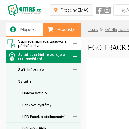
Prodejny EMAS
Můj účet
Produkty
EMAS
Svítidla, světe
Vypínače, spínače, zásuvky a
příslušenství
EGO TRACK 
Svítidla, světelné zdroje a
LED osvětlení
Světelné zdroje
Svítidla
Halové svítidlo
Lankové systémy
LED Pásek a příslušenství
Lištové svítidlo