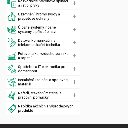
Rozvodnice, výkonové spínací
a jistící prvky
Uzemnění, hromosvody a
přepěťové ochrany
Úložné systémy, nosné
systémy a příslušenství
Datová, komunikační a
telekomunikační technika
Fotovoltaika, vzduchotechnika
a topení
Spotřební a IT elektronika pro
domácnost
Instalační, izolační a spojovací
materiál
Nářadí, stavební materiál a
pracovní pomůcky
Nabídka akčních a výprodejových
produktů