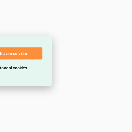
hlasím se vším
tavení cookies