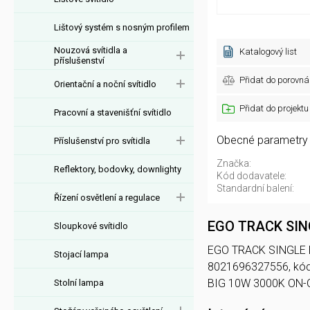
Lištový systém s nosným profilem
Nouzová svítidla a
Katalogový list
příslušenství
Přidat do porovná
Orientační a noční svítidlo
Přidat do projektu
Pracovní a stavenišťní svítidlo
Obecné parametry
Příslušenství pro svítidla
Značka:
Reflektory, bodovky, downlighty
Kód dodavatele:
Standardní balení:
Řízení osvětlení a regulace
EGO TRACK SIN
Sloupkové svítidlo
EGO TRACK SINGLE BIG
Stojací lampa
8021696327556, kód
BIG 10W 3000K ON-
Stolní lampa