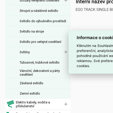
Stožáry veřejného osvětlení
Interní název pr
EGO TRACK SINGLE B
Stropní a nástěnné svítidlo
Svítidlo do výbušného prostředí
Svítidlo na stroje
Informace o cook
Svítidlo pro veřejné osvětlení
Kliknutím na Souhlasí
preferenční, analytic
Svítilny
pohodlné používání we
reklamou. Své prefere
Tubusové, trubkové svítidlo
cookies.
Vánoční, dekorativní a párty
osvětlení
Závěsné svítidlo
Zemní svítidlo
Elektro kabely, vodiče a
příslušenství