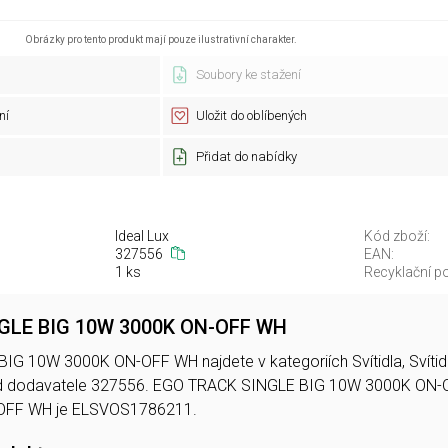
Obrázky pro tento produkt mají pouze ilustrativní charakter.
Soubory ke stažení
ní
Uložit do oblíbených
Přidat do nabídky
Ideal Lux
Kód zboží:
327556
EAN:
1 ks
Recyklační po
GLE BIG 10W 3000K ON-OFF WH
 10W 3000K ON-OFF WH najdete v kategoriích Svítidla, Svítidla,
 dodavatele 327556. EGO TRACK SINGLE BIG 10W 3000K ON-
OFF WH je ELSVOS1786211.