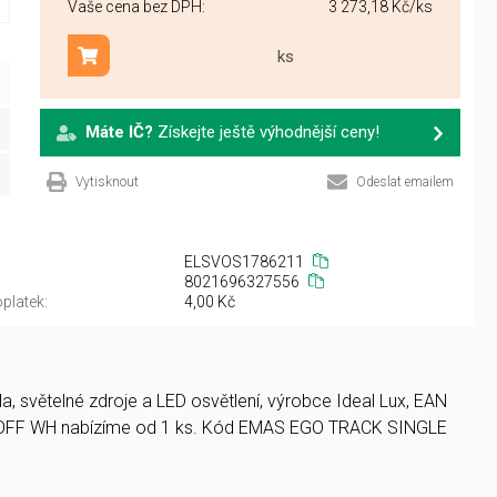
Vaše cena bez DPH:
3 273,18 Kč
/ks
ks
Přidat do košíku
Máte IČ?
Získejte ještě výhodnější ceny!
Vytisknout
Odeslat emailem
ELSVOS1786211
8021696327556
platek:
4,00 Kč
 světelné zdroje a LED osvětlení, výrobce Ideal Lux, EAN
OFF WH nabízíme od 1 ks. Kód EMAS EGO TRACK SINGLE