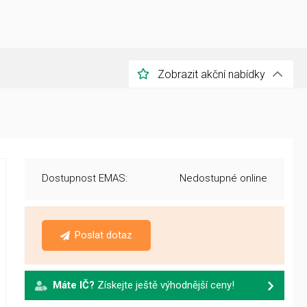
Zobrazit akční nabídky
Dostupnost EMAS:
Nedostupné online
Poslat dotaz
Máte IČ?
Získejte ještě výhodnější ceny!