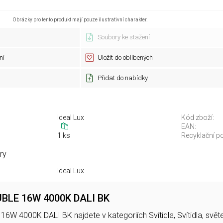
Obrázky pro tento produkt mají pouze ilustrativní charakter.
Soubory ke stažení
ní
Uložit do oblíbených
Přidat do nabídky
Ideal Lux
Kód zboží:
EAN:
1 ks
Recyklační po
ry
Ideal Lux
BLE 16W 4000K DALI BK
 4000K DALI BK najdete v kategoriích Svítidla, Svítidla, světel