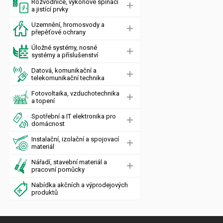
Rozvodnice, výkonové spínací
a jistící prvky
Uzemnění, hromosvody a
přepěťové ochrany
Úložné systémy, nosné
systémy a příslušenství
Datová, komunikační a
telekomunikační technika
Fotovoltaika, vzduchotechnika
a topení
Spotřební a IT elektronika pro
domácnost
Instalační, izolační a spojovací
materiál
Nářadí, stavební materiál a
pracovní pomůcky
Nabídka akčních a výprodejových
produktů