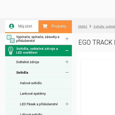
Můj účet
Produkty
EMAS
Svítidla, světe
Vypínače, spínače, zásuvky a
příslušenství
EGO TRACK 
Svítidla, světelné zdroje a
LED osvětlení
Světelné zdroje
Svítidla
Halové svítidlo
Lankové systémy
LED Pásek a příslušenství
Lištové svítidlo