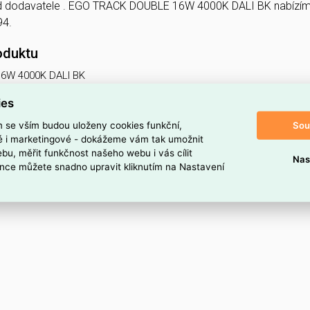
 dodavatele . EGO TRACK DOUBLE 16W 4000K DALI BK nabízí
94.
oduktu
6W 4000K DALI BK
ies
Sou
m se vším budou uloženy cookies funkční,
ké i marketingové - dokážeme vám tak umožnit
bu, měřit funkčnost našeho webu i vás cílit
Nas
nce můžete snadno upravit kliknutím na Nastavení