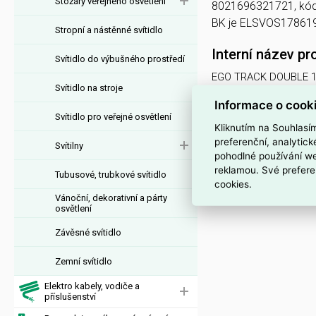
Stožáry veřejného osvětlení
8021696321721, kód
BK je ELSVOS17861
Stropní a nástěnné svítidlo
Interní název pr
Svítidlo do výbušného prostředí
EGO TRACK DOUBLE 1
Svítidlo na stroje
Informace o cook
Svítidlo pro veřejné osvětlení
Kliknutím na Souhlasí
preferenční, analytic
Svítilny
pohodlné používání we
reklamou. Své prefere
Tubusové, trubkové svítidlo
cookies.
Vánoční, dekorativní a párty
osvětlení
Závěsné svítidlo
Zemní svítidlo
Elektro kabely, vodiče a
příslušenství