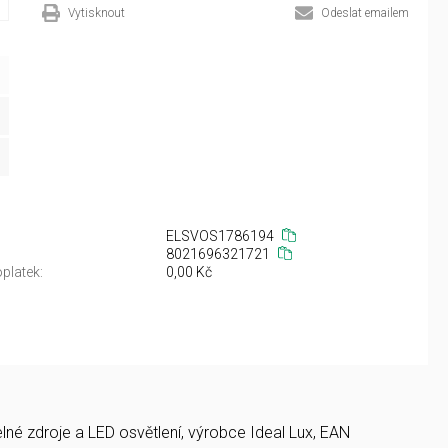
Vytisknout
Odeslat emailem
ELSVOS1786194
8021696321721
platek:
0,00 Kč
né zdroje a LED osvětlení, výrobce Ideal Lux, EAN