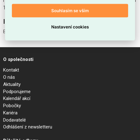
nabízíme od 1 ks. Kód EMAS EGO PROFILE RECESSED TRIM
1000 mm WH je ELSVOS1786189.
Souhlasím se vším
Interní název produktu
Nastavení cookies
EGO PROFILE RECESSED TRIM 1000 mm WH
O společnosti
Kontakt
O nás
Aktuality
Podporujeme
Kalendář akcí
Pobočky
Kariéra
Dodavatelé
Odhlášení z newsletteru