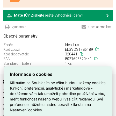
Máte IČ?
Získejte ještě výhodnější ceny!
Vytisknout
Odeslat emailem
Obecné parametry
Značka:
Ideal Lux
Kód zboží:
ELSVOS1786189
Kód dodavatele:
320441
EAN:
8021696320441
Standardní balení:
1 ks
Recyklační poplatek:
0,00 Kč
Informace o cookies
EGO PROFILE RECESSED TRIM 1000 mm WH
Kliknutím na Souhlasím se vším budou uloženy cookies
funkční, preferenční, analytické i marketingové -
EGO PROFILE RECESSED TRIM 1000 mm WH najdete v
dokážeme vám tak umožnit pohodlné používání webu,
kategoriích Svítidla, Svítidla, světelné zdroje a LED osvětlení,
měřit funkčnost našeho webu i vás cílit reklamou. Své
výrobce Ideal Lux, EAN 8021696320441, kód dodavatele
preference můžete snadno upravit kliknutím na
Nastavení cookies.
320441. EGO PROFILE RECESSED TRIM 1000 mm WH