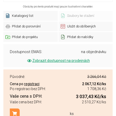
Obrázky pro tento produkt mají pouze ilustrativní charakter.
Katalogový list
Soubory ke stažení
Přidat do porovnání
Uložit do oblíbených
Přidat do projektu
Přidat do nabídky
Dostupnost EMAS:
na objednávku
Zobrazit dostupnost na prodejnách
Původně:
3 266,04 Kč
Cena po
registraci
:
2 067,12 Kč
/ks
Po registraci bez DPH:
1 708,36 Kč
Vaše cena s DPH:
3 037,43 Kč
/ks
Vaše cena bez DPH:
2 510,27 Kč
/ks
ks
Přidat do košíku