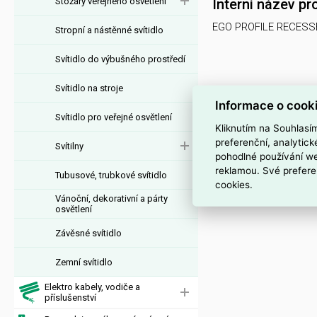
Stožáry veřejného osvětlení
Interní název pr
EGO PROFILE RECESS
Stropní a nástěnné svítidlo
Svítidlo do výbušného prostředí
Svítidlo na stroje
Informace o cook
Svítidlo pro veřejné osvětlení
Kliknutím na Souhlasí
preferenční, analytic
Svítilny
pohodlné používání we
reklamou. Své prefere
Tubusové, trubkové svítidlo
cookies.
Vánoční, dekorativní a párty
osvětlení
Závěsné svítidlo
Zemní svítidlo
Elektro kabely, vodiče a
příslušenství