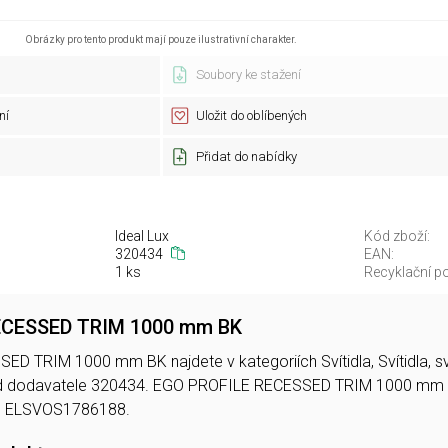
Obrázky pro tento produkt mají pouze ilustrativní charakter.
Soubory ke stažení
ní
Uložit do oblíbených
Přidat do nabídky
Ideal Lux
Kód zboží:
320434
EAN:
1 ks
Recyklační po
ECESSED TRIM 1000 mm BK
 TRIM 1000 mm BK najdete v kategoriích Svítidla, Svítidla, svě
d dodavatele 320434. EGO PROFILE RECESSED TRIM 1000 mm 
e ELSVOS1786188.