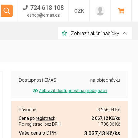
724 618 108
CZK
eshop@emas.cz
Zobrazit akční nabídky
Dostupnost EMAS:
na objednávku
Zobrazit dostupnost na prodejnách
Původně:
3 266,04 Kč
Cena po
registraci
:
2 067,12 Kč
/ks
Po registraci bez DPH:
1 708,36 Kč
Vaše cena s DPH:
3 037,43 Kč
/ks