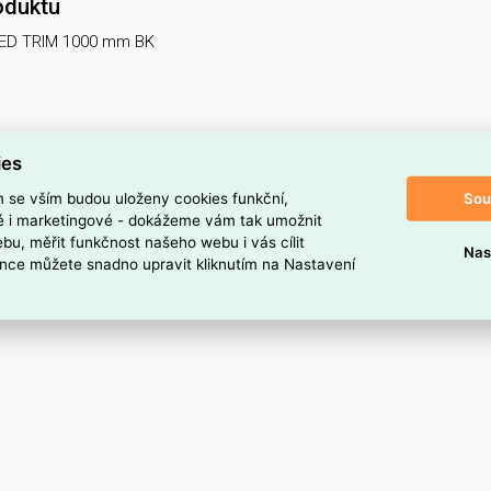
oduktu
ED TRIM 1000 mm BK
ies
Sou
m se vším budou uloženy cookies funkční,
ké i marketingové - dokážeme vám tak umožnit
bu, měřit funkčnost našeho webu i vás cílit
Nas
nce můžete snadno upravit kliknutím na Nastavení