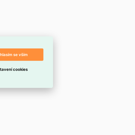
hlasím se vším
tavení cookies