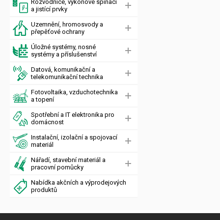
Rozvodnice, výkonové spínací
a jistící prvky
Uzemnění, hromosvody a
přepěťové ochrany
Úložné systémy, nosné
systémy a příslušenství
Datová, komunikační a
telekomunikační technika
Fotovoltaika, vzduchotechnika
a topení
Spotřební a IT elektronika pro
domácnost
Instalační, izolační a spojovací
materiál
Nářadí, stavební materiál a
pracovní pomůcky
Nabídka akčních a výprodejových
produktů