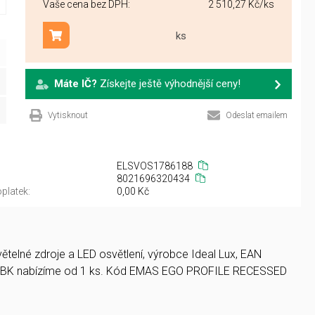
Vaše cena bez DPH:
2 510,27 Kč
/ks
ks
Přidat do košíku
Máte IČ?
Získejte ještě výhodnější ceny!
Vytisknout
Odeslat emailem
ELSVOS1786188
8021696320434
platek:
0,00 Kč
telné zdroje a LED osvětlení, výrobce Ideal Lux, EAN
BK nabízíme od 1 ks. Kód EMAS EGO PROFILE RECESSED