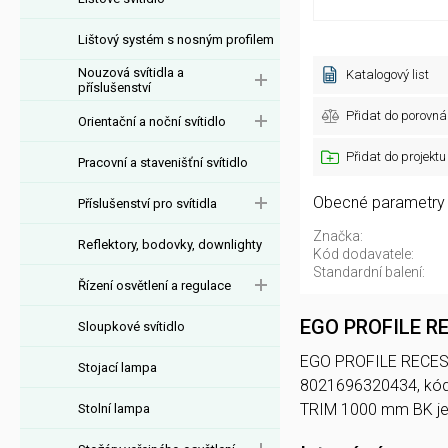
Lištový systém s nosným profilem
Nouzová svítidla a
Katalogový list
příslušenství
Přidat do porovná
Orientační a noční svítidlo
Přidat do projektu
Pracovní a stavenišťní svítidlo
Obecné parametry
Příslušenství pro svítidla
Značka:
Reflektory, bodovky, downlighty
Kód dodavatele:
Standardní balení:
Řízení osvětlení a regulace
EGO PROFILE R
Sloupkové svítidlo
EGO PROFILE RECESSED
Stojací lampa
8021696320434, kó
TRIM 1000 mm BK j
Stolní lampa