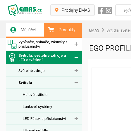
Prodejny EMAS
Můj účet
Produkty
EMAS
Svítidla, světe
Vypínače, spínače, zásuvky a
příslušenství
EGO PROFIL
Svítidla, světelné zdroje a
LED osvětlení
Světelné zdroje
Svítidla
Halové svítidlo
Lankové systémy
LED Pásek a příslušenství
Lištové svítidlo