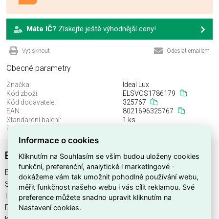
Máte IČ?
Získejte ještě výhodnější ceny!
Vytisknout
Odeslat emailem
Obecné parametry
Značka:
Ideal Lux
Kód zboží:
ELSVOS1786179
Kód dodavatele:
325767
EAN:
8021696325767
Standardní balení:
1 ks
Recyklační poplatek:
0,00 Kč
Informace o cookies
EGO MAGNETIC DRIVER 250W 48V BK
Kliknutím na Souhlasím se vším budou uloženy cookies
funkční, preferenční, analytické i marketingové -
EGO MAGNETIC DRIVER 250W 48V BK najdete v kategoriích
dokážeme vám tak umožnit pohodlné používání webu,
Svítidla, Svítidla, světelné zdroje a LED osvětlení, výrobce
měřit funkčnost našeho webu i vás cílit reklamou. Své
Ideal Lux, EAN 8021696325767, kód dodavatele 325767.
preference můžete snadno upravit kliknutím na
Nastavení cookies.
EGO MAGNETIC DRIVER 250W 48V BK nabízíme od 1 ks.