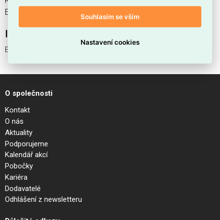
Kód EMAS EGO MAGNETIC DRIVER 250W 48V BK je
ELSVOS1786179.
Souhlasím se vším
Interní název produktu
Nastavení cookies
EGO MAGNETIC DRIVER 250W 48V BK
O společnosti
Kontakt
O nás
Aktuality
Podporujeme
Kalendář akcí
Pobočky
Kariéra
Dodavatelé
Odhlášení z newsletteru