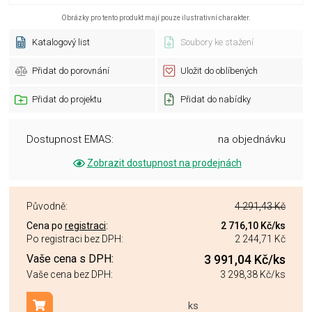
Obrázky pro tento produkt mají pouze ilustrativní charakter.
Katalogový list
Soubory ke stažení
Přidat do porovnání
Uložit do oblíbených
Přidat do projektu
Přidat do nabídky
Dostupnost EMAS:
na objednávku
Zobrazit dostupnost na prodejnách
Původně:
4 291,43 Kč
Cena po
registraci
:
2 716,10 Kč
/ks
Po registraci bez DPH:
2 244,71 Kč
Vaše cena s DPH:
3 991,04 Kč
/ks
Vaše cena bez DPH:
3 298,38 Kč
/ks
ks
Přidat do košíku