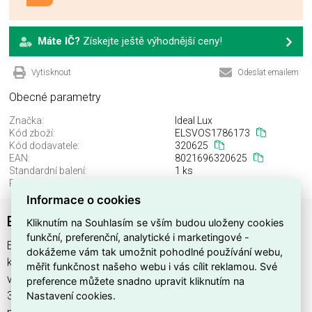
Máte IČ?
Získejte ještě výhodnější ceny!
Vytisknout
Odeslat emailem
Obecné parametry
Značka:
Ideal Lux
Kód zboží:
ELSVOS1786173
Kód dodavatele:
320625
EAN:
8021696320625
Standardní balení:
1 ks
Recyklační poplatek:
0,00 Kč
Informace o cookies
EGO KIT RECESS TRIM L ELECTR CONN HORIZ
Kliknutím na Souhlasím se vším budou uloženy cookies
funkční, preferenční, analytické i marketingové -
EGO KIT RECESS TRIM L ELECTR CONN HORIZ najdete v
dokážeme vám tak umožnit pohodlné používání webu,
kategoriích Svítidla, Svítidla, světelné zdroje a LED osvětlení,
měřit funkčnost našeho webu i vás cílit reklamou. Své
výrobce Ideal Lux, EAN 8021696320625, kód dodavatele
preference můžete snadno upravit kliknutím na
Nastavení cookies.
320625. EGO KIT RECESS TRIM L ELECTR CONN HORIZ