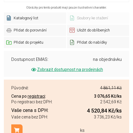
Obrázky pro tento produkt mají pouze ilustrativní charakter.
Katalogový list
Soubory ke stažení
Přidat do porovnání
Uložit do oblíbených
Přidat do projektu
Přidat do nabídky
Dostupnost EMAS:
na objednávku
Zobrazit dostupnost na prodejnách
Původně:
4 861,11 Kč
Cena po
registraci
:
3 076,65 Kč
/ks
Po registraci bez DPH:
2 542,69 Kč
Vaše cena s DPH:
4 520,84 Kč
/ks
Vaše cena bez DPH:
3 736,23 Kč
/ks
ks
Přidat do košíku