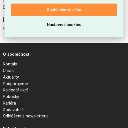
nabízíme od 1 ks. Kód EMAS EGO KIT RECESS TRIM L
ELECTR CONN HORIZ je ELSVOS1786173.
Souhlasím se vším
Interní název produktu
Nastavení cookies
EGO KIT RECESS TRIM L ELECTR CONN HORIZ
O společnosti
Kontakt
O nás
Aktuality
Podporujeme
Kalendář akcí
Pobočky
Kariéra
Dodavatelé
Odhlášení z newsletteru