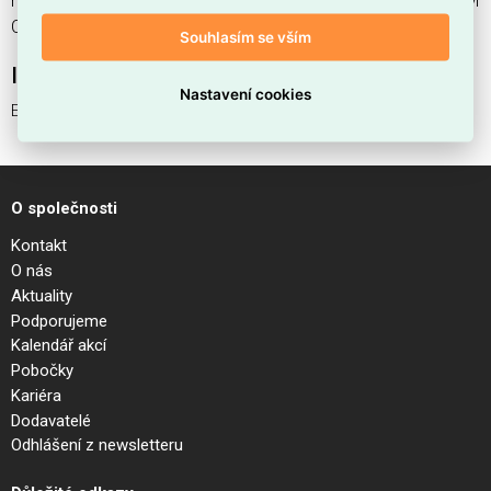
nabízíme od 1 ks. Kód EMAS EGO END CAP RECESSED TRIM
CON FORO WH je ELSVOS1786167.
Souhlasím se vším
Interní název produktu
Nastavení cookies
EGO END CAP RECESSED TRIM CON FORO WH
O společnosti
Kontakt
O nás
Aktuality
Podporujeme
Kalendář akcí
Pobočky
Kariéra
Dodavatelé
Odhlášení z newsletteru