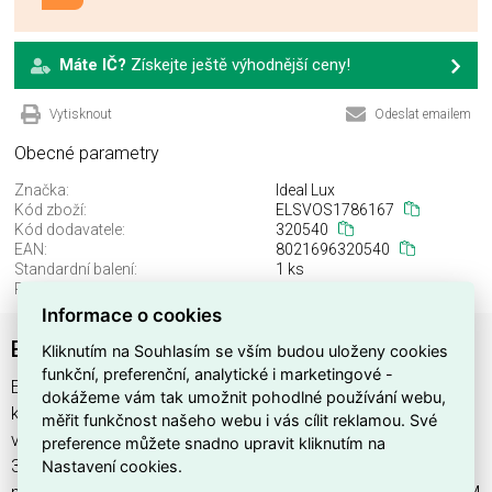
Máte IČ?
Získejte ještě výhodnější ceny!
Vytisknout
Odeslat emailem
Obecné parametry
Značka:
Ideal Lux
Kód zboží:
ELSVOS1786167
Kód dodavatele:
320540
EAN:
8021696320540
Standardní balení:
1 ks
Recyklační poplatek:
0,00 Kč
Informace o cookies
EGO END CAP RECESSED TRIM CON FORO WH
Kliknutím na Souhlasím se vším budou uloženy cookies
funkční, preferenční, analytické i marketingové -
EGO END CAP RECESSED TRIM CON FORO WH najdete v
dokážeme vám tak umožnit pohodlné používání webu,
kategoriích Svítidla, Svítidla, světelné zdroje a LED osvětlení,
měřit funkčnost našeho webu i vás cílit reklamou. Své
výrobce Ideal Lux, EAN 8021696320540, kód dodavatele
preference můžete snadno upravit kliknutím na
Nastavení cookies.
320540. EGO END CAP RECESSED TRIM CON FORO WH