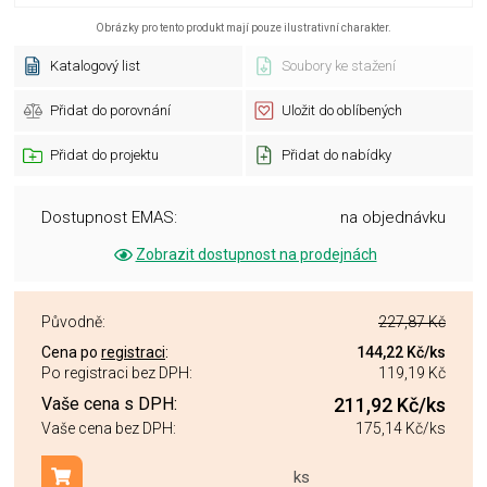
Obrázky pro tento produkt mají pouze ilustrativní charakter.
Katalogový list
Soubory ke stažení
Přidat do porovnání
Uložit do oblíbených
Přidat do projektu
Přidat do nabídky
Dostupnost EMAS:
na objednávku
Zobrazit dostupnost na prodejnách
Původně:
227,87 Kč
Cena po
registraci
:
144,22 Kč
/ks
Po registraci bez DPH:
119,19 Kč
Vaše cena s DPH:
211,92 Kč
/ks
Vaše cena bez DPH:
175,14 Kč
/ks
ks
Přidat do košíku