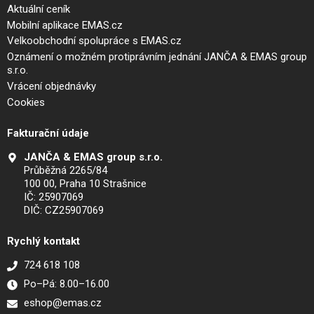
Aktuální ceník
Mobilní aplikace EMAS.cz
Velkoobchodní spolupráce s EMAS.cz
Oznámení o možném protiprávním jednání JANČA & EMAS group
s.r.o.
Vrácení objednávky
Cookies
Fakturační údaje
JANČA & EMAS group s.r.o.
Průběžná 2265/84
100 00, Praha 10 Strašnice
IČ: 25907069
DIČ: CZ25907069
Rychlý kontakt
724 618 108
Po–Pá: 8.00–16.00
eshop@emas.cz