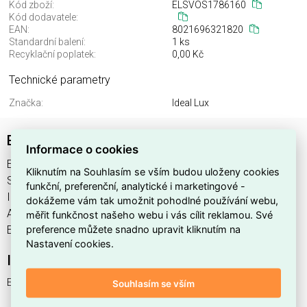
Kód zboží:
ELSVOS1786160
Kód dodavatele:
EAN:
8021696321820
Standardní balení:
1 ks
Recyklační poplatek:
0,00 Kč
Technické parametry
Značka:
Ideal Lux
EGO ACCENT 13W 4000K DALI BK
Informace o cookies
EGO ACCENT 13W 4000K DALI BK najdete v kategoriích
Kliknutím na Souhlasím se vším budou uloženy cookies
Svítidla, Svítidla, světelné zdroje a LED osvětlení, výrobce
funkční, preferenční, analytické i marketingové -
Ideal Lux, EAN 8021696321820, kód dodavatele . EGO
dokážeme vám tak umožnit pohodlné používání webu,
ACCENT 13W 4000K DALI BK nabízíme od 1 ks. Kód EMAS
měřit funkčnost našeho webu i vás cílit reklamou. Své
preference můžete snadno upravit kliknutím na
EGO ACCENT 13W 4000K DALI BK je ELSVOS1786160.
Nastavení cookies.
Interní název produktu
EGO ACCENT 13W 4000K DALI BK
Souhlasím se vším