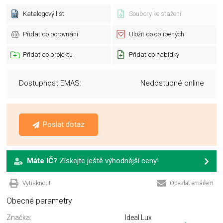
Katalogový list
Soubory ke stažení
Přidat do porovnání
Uložit do oblíbených
Přidat do projektu
Přidat do nabídky
Dostupnost EMAS:
Nedostupné online
Poslat dotaz
Máte IČ?
Získejte ještě výhodnější ceny!
Vytisknout
Odeslat emailem
Obecné parametry
Značka:
Ideal Lux