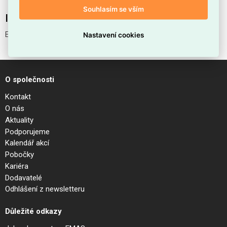
Souhlasím se vším
Interní název produktu
EGO ACCENT 07W 4000K ON-OFF BK
Nastavení cookies
O společnosti
Kontakt
O nás
Aktuality
Podporujeme
Kalendář akcí
Pobočky
Kariéra
Dodavatelé
Odhlášení z newsletteru
Důležité odkazy