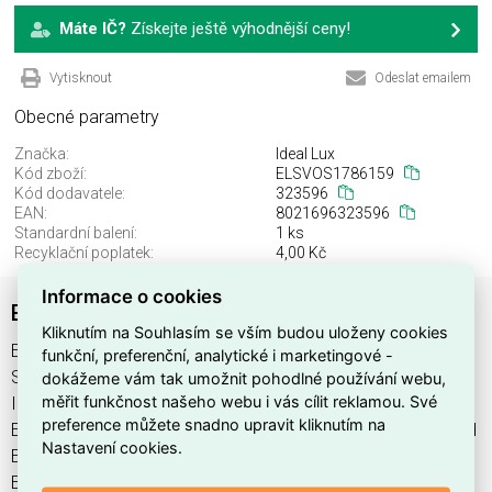
Máte IČ?
Získejte ještě výhodnější ceny!
Vytisknout
Odeslat emailem
Obecné parametry
Značka:
Ideal Lux
Kód zboží:
ELSVOS1786159
Kód dodavatele:
323596
EAN:
8021696323596
Standardní balení:
1 ks
Recyklační poplatek:
4,00 Kč
Informace o cookies
EGO ACCENT 07W 4000K ON-OFF BK
Kliknutím na Souhlasím se vším budou uloženy cookies
EGO ACCENT 07W 4000K ON-OFF BK najdete v kategoriích
funkční, preferenční, analytické i marketingové -
Svítidla, Svítidla, světelné zdroje a LED osvětlení, výrobce
dokážeme vám tak umožnit pohodlné používání webu,
měřit funkčnost našeho webu i vás cílit reklamou. Své
Ideal Lux, EAN 8021696323596, kód dodavatele 323596.
preference můžete snadno upravit kliknutím na
EGO ACCENT 07W 4000K ON-OFF BK nabízíme od 1 ks. Kód
Nastavení cookies.
EMAS EGO ACCENT 07W 4000K ON-OFF BK je
ELSVOS1786159.