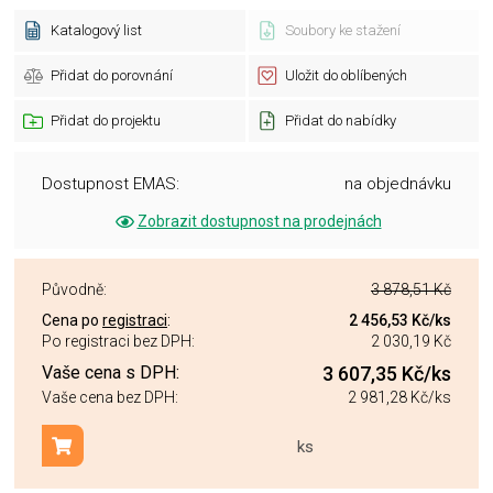
Katalogový list
Soubory ke stažení
Přidat do porovnání
Uložit do oblíbených
Přidat do projektu
Přidat do nabídky
Dostupnost EMAS:
na objednávku
Zobrazit dostupnost na prodejnách
Původně:
3 878,51 Kč
Cena po
registraci
:
2 456,53 Kč
/ks
Po registraci bez DPH:
2 030,19 Kč
Vaše cena s DPH:
3 607,35 Kč
/ks
Vaše cena bez DPH:
2 981,28 Kč
/ks
ks
Přidat do košíku