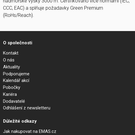
nadmořské výšky 3000 m. Certifikováno více normami (IEC,
CCC, EAC) a splňuje požadavky Green Premium
(RoHs/Reach).
O společnosti
Kontakt
O nás
Aktuality
Podporujeme
Kalendář akcí
Pobočky
Kariéra
Dodavatelé
Odhlášení z newsletteru
Důležité odkazy
Jak nakupovat na EMAS.cz