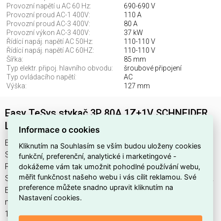
Provozní napětí u AC 60 Hz:
690-690 V
Provozní proud AC-1 400V:
110 A
Provozní proud AC-3 400V:
80 A
Provozní výkon AC-3 400V:
37 kW
Řídící napáj. napětí AC 50Hz:
110-110 V
Řídící napáj. napětí AC 60HZ:
110-110 V
Šířka:
85 mm
Typ elektr. připoj. hlavního obvodu:
šroubové připojení
Typ ovládacího napětí:
AC
Výška:
127 mm
Easy TeSys stykač 3P 80A 1Z+1V SCHNEIDER
LC1E80F7
Informace o cookies
Easy TeSys Control 3P 80A 1NO+1NC najdete v kategoriích
Kliknutím na Souhlasím se vším budou uloženy cookies
Spínací a jistící přístroje, Stykače, Výkonový stykač AC,
funkční, preferenční, analytické i marketingové -
dokážeme vám tak umožnit pohodlné používání webu,
Rozvodnice, výkonové spínací a jistící prvky, výrobce
měřit funkčnost našeho webu i vás cílit reklamou. Své
Schneider, EAN 3606480650772, kód dodavatele LC1E80F7.
preference můžete snadno upravit kliknutím na
Easy TeSys stykač 3P 80A 1Z+1V SCHNEIDER LC1E80F7
Nastavení cookies.
nabízíme od 1 ks. Kód EMAS Easy TeSys Control 3P 80A
1NO+1NC je ELOSOS1871967.