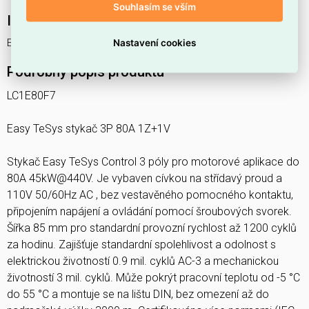
Souhlasím se vším
Interní název produktu
Easy TeSys Control 3P 80A 1NO+1NC
Nastavení cookies
Podrobný popis produktu
LC1E80F7
Easy TeSys stykač 3P 80A 1Z+1V
Stykač Easy TeSys Control 3 póly pro motorové aplikace do
80A 45kW@440V. Je vybaven cívkou na střídavý proud a
110V 50/60Hz AC , bez vestavěného pomocného kontaktu,
připojením napájení a ovládání pomocí šroubových svorek.
Šířka 85 mm pro standardní provozní rychlost až 1200 cyklů
za hodinu. Zajišťuje standardní spolehlivost a odolnost s
elektrickou životností 0.9 mil. cyklů AC-3 a mechanickou
životností 3 mil. cyklů. Může pokrýt pracovní teplotu od -5 °C
do 55 °C a montuje se na lištu DIN, bez omezení až do