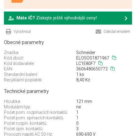
Máte IČ?
Získejte ještě výhodnější ceny!
Vytisknout
Odeslat emailem
Obecné parametry
Značka:
Schneider
Kód zboží:
ELOSOS1871967
Kód dodavatele:
LC1E80F7
EAN:
3606480650772
Standardní balení:
1 ks
Recyklační poplatek:
8,40 Kč
Technické parametry
Hloubka:
121 mm
Modulární typ:
ne
Počet pom. rozpínacích kontaktů:
1
Počet pom. spínacích kontaktů:
1
Počet rozpín. kontaktů:
0
Počet spín. kontaktů:
3
Provozní napětí AC 50 Hz:
690-690 V