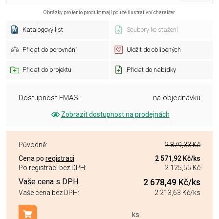
Obrázky pro tento produkt mají pouze ilustrativní charakter.
Katalogový list
Soubory ke stažení
Přidat do porovnání
Uložit do oblíbených
Přidat do projektu
Přidat do nabídky
Dostupnost EMAS:
na objednávku
Zobrazit dostupnost na prodejnách
Původně:
2 879,33 Kč
Cena po
registraci
:
2 571,92 Kč
/ks
Po registraci bez DPH:
2 125,55 Kč
Vaše cena s DPH:
2 678,49 Kč
/ks
Vaše cena bez DPH:
2 213,63 Kč
/ks
ks
Přidat do košíku