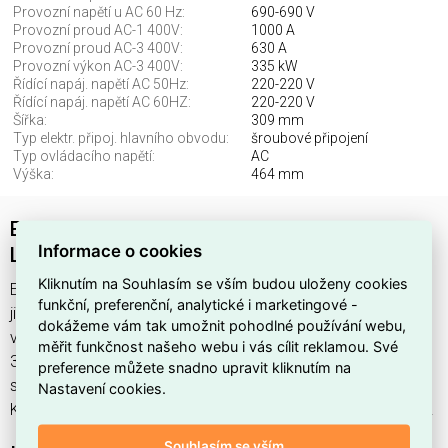
Provozní napětí u AC 60 Hz:
690-690 V
Provozní proud AC-1 400V:
1000 A
Provozní proud AC-3 400V:
630 A
Provozní výkon AC-3 400V:
335 kW
Řídící napáj. napětí AC 50Hz:
220-220 V
Řídící napáj. napětí AC 60HZ:
220-220 V
Šířka:
309 mm
Typ elektr. připoj. hlavního obvodu:
šroubové připojení
Typ ovládacího napětí:
AC
Výška:
464 mm
Easy TeSys stykač 3P 630A SCHNEIDER
Informace o cookies
LC1E630M7
Kliknutím na Souhlasím se vším budou uloženy cookies
Easy TeSys Control 3P 630A najdete v kategoriích Spínací a
funkční, preferenční, analytické i marketingové -
jistící přístroje, Stykače, Výkonový stykač AC, Rozvodnice,
dokážeme vám tak umožnit pohodlné používání webu,
výkonové spínací a jistící prvky, výrobce Schneider, EAN
měřit funkčnost našeho webu i vás cílit reklamou. Své
3606480567728, kód dodavatele LC1E630M7. Easy TeSys
preference můžete snadno upravit kliknutím na
stykač 3P 630A SCHNEIDER LC1E630M7 nabízíme od 1 ks.
Nastavení cookies.
Kód EMAS Easy TeSys Control 3P 630A je ELOSOS1871951.
Souhlasím se vším