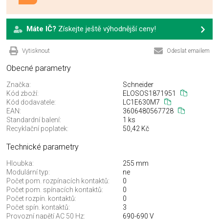
Máte IČ?
Získejte ještě výhodnější ceny!
Vytisknout
Odeslat emailem
Obecné parametry
Značka:
Schneider
Kód zboží:
ELOSOS1871951
Kód dodavatele:
LC1E630M7
EAN:
3606480567728
Standardní balení:
1 ks
Recyklační poplatek:
50,42 Kč
Technické parametry
Hloubka:
255 mm
Modulární typ:
ne
Počet pom. rozpínacích kontaktů:
0
Počet pom. spínacích kontaktů:
0
Počet rozpín. kontaktů:
0
Počet spín. kontaktů:
3
Provozní napětí AC 50 Hz:
690-690 V