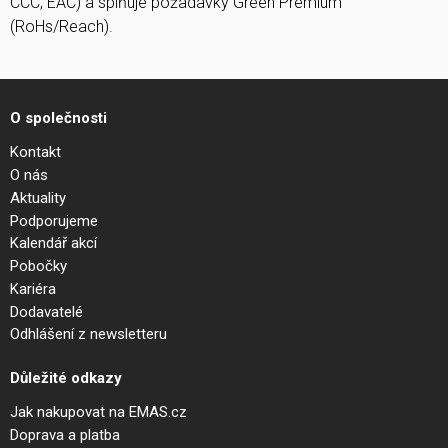
CCC, EAC) a splňuje požadavky Green Premium
(RoHs/Reach).
O společnosti
Kontakt
O nás
Aktuality
Podporujeme
Kalendář akcí
Pobočky
Kariéra
Dodavatelé
Odhlášení z newsletteru
Důležité odkazy
Jak nakupovat na EMAS.cz
Doprava a platba