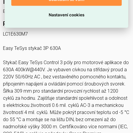
Interní název produktu
Easy TeSys Control 3P 630A
Nastavení cookies
Podrobný popis produktu
LC1E630M7
Easy TeSys stykač 3P 630A
Stykač Easy TeSys Control 3 póly pro motorové aplikace do
630A 400kW@440V. Je vybaven cívkou na střídavý proud a
220V 50/60Hz AC , bez vestavěného pomocného kontaktu,
připojením napájení a ovládání pomocí šroubových svorek.
Šířka 309 mm pro standardní provozní rychlost až 1200
cyklů za hodinu. Zajišťuje standardní spolehlivost a odolnost
s elektrickou životností 0.6 mil. cyklů AC-3 a mechanickou
životností 4 mil. cyklů. Může pokrýt pracovní teplotu od -5 °C
do 55 °C a montuje se na lištu DIN, bez omezení až do
nadmořské výšky 3000 m. Certifikováno více normami (IEC,