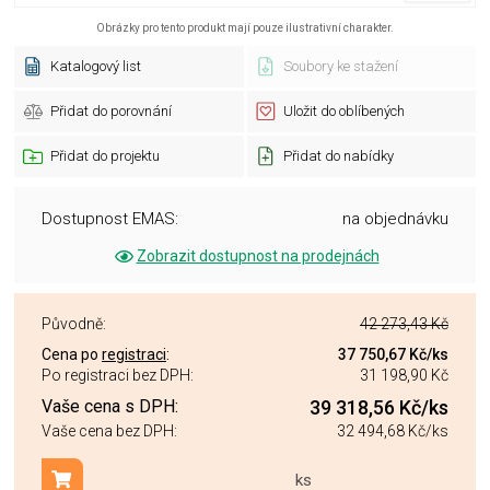
Obrázky pro tento produkt mají pouze ilustrativní charakter.
Katalogový list
Soubory ke stažení
Přidat do porovnání
Uložit do oblíbených
Přidat do projektu
Přidat do nabídky
Dostupnost EMAS:
na objednávku
Zobrazit dostupnost na prodejnách
Původně:
42 273,43 Kč
Cena po
registraci
:
37 750,67 Kč
/ks
Po registraci bez DPH:
31 198,90 Kč
Vaše cena s DPH:
39 318,56 Kč
/ks
Vaše cena bez DPH:
32 494,68 Kč
/ks
ks
Přidat do košíku