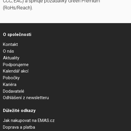
CCC, EAC) a splňuje požadavky Green Premium
(RoHs/Reach).
O společnosti
Kontakt
O nás
Aktuality
Podporujeme
Kalendář akcí
Pobočky
Kariéra
Dodavatelé
Odhlášení z newsletteru
Důležité odkazy
Jak nakupovat na EMAS.cz
Doprava a platba