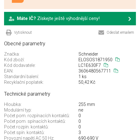
Máte IČ?
Získejte ještě výhodnější ceny!
Vytisknout
Odeslat emailem
Obecné parametry
Značka:
Schneider
Kód zboží:
ELOSOS1871950
Kód dodavatele:
LC1E630F7
EAN:
3606480567711
Standardní balení:
1 ks
Recyklační poplatek:
50,42 Kč
Technické parametry
Hloubka:
255 mm
Modulární typ:
ne
Počet pom. rozpínacích kontaktů:
0
Počet pom. spínacích kontaktů:
0
Počet rozpín. kontaktů:
0
Počet spín. kontaktů:
3
Provozní napětí AC 50 Hz:
690-690 V