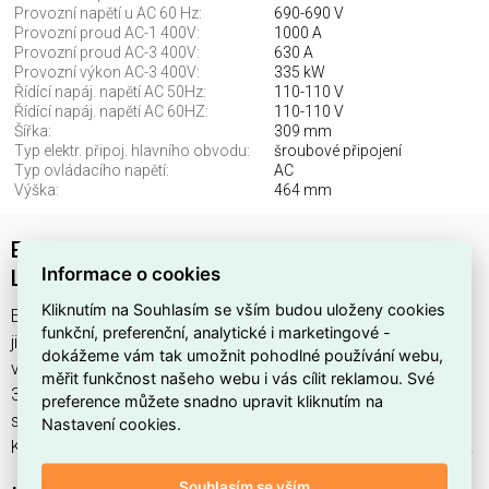
Provozní napětí u AC 60 Hz:
690-690 V
Provozní proud AC-1 400V:
1000 A
Provozní proud AC-3 400V:
630 A
Provozní výkon AC-3 400V:
335 kW
Řídící napáj. napětí AC 50Hz:
110-110 V
Řídící napáj. napětí AC 60HZ:
110-110 V
Šířka:
309 mm
Typ elektr. připoj. hlavního obvodu:
šroubové připojení
Typ ovládacího napětí:
AC
Výška:
464 mm
Easy TeSys stykač 3P 630A SCHNEIDER
Informace o cookies
LC1E630F7
Kliknutím na Souhlasím se vším budou uloženy cookies
Easy TeSys Control 3P 630A najdete v kategoriích Spínací a
funkční, preferenční, analytické i marketingové -
jistící přístroje, Stykače, Výkonový stykač AC, Rozvodnice,
dokážeme vám tak umožnit pohodlné používání webu,
výkonové spínací a jistící prvky, výrobce Schneider, EAN
měřit funkčnost našeho webu i vás cílit reklamou. Své
3606480567711, kód dodavatele LC1E630F7. Easy TeSys
preference můžete snadno upravit kliknutím na
stykač 3P 630A SCHNEIDER LC1E630F7 nabízíme od 1 ks.
Nastavení cookies.
Kód EMAS Easy TeSys Control 3P 630A je ELOSOS1871950.
Souhlasím se vším