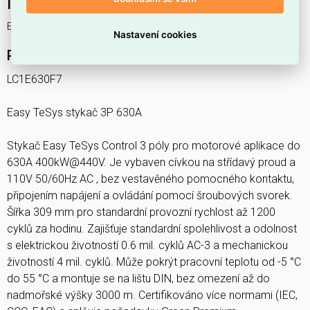
Interní název produktu
Easy TeSys Control 3P 630A
Nastavení cookies
Podrobný popis produktu
LC1E630F7
Easy TeSys stykač 3P 630A
Stykač Easy TeSys Control 3 póly pro motorové aplikace do
630A 400kW@440V. Je vybaven cívkou na střídavý proud a
110V 50/60Hz AC , bez vestavěného pomocného kontaktu,
připojením napájení a ovládání pomocí šroubových svorek.
Šířka 309 mm pro standardní provozní rychlost až 1200
cyklů za hodinu. Zajišťuje standardní spolehlivost a odolnost
s elektrickou životností 0.6 mil. cyklů AC-3 a mechanickou
životností 4 mil. cyklů. Může pokrýt pracovní teplotu od -5 °C
do 55 °C a montuje se na lištu DIN, bez omezení až do
nadmořské výšky 3000 m. Certifikováno více normami (IEC,