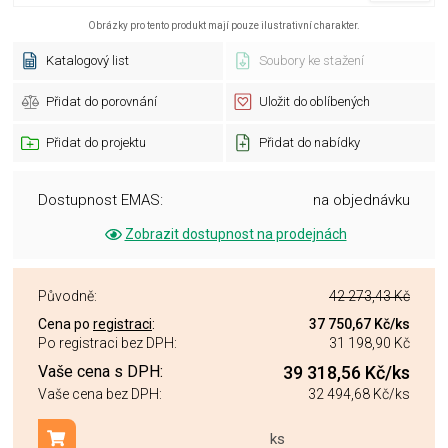
Obrázky pro tento produkt mají pouze ilustrativní charakter.
Katalogový list
Soubory ke stažení
Přidat do porovnání
Uložit do oblíbených
Přidat do projektu
Přidat do nabídky
Dostupnost EMAS:
na objednávku
Zobrazit dostupnost na prodejnách
Původně:
42 273,43 Kč
Cena po
registraci
:
37 750,67 Kč
/ks
Po registraci bez DPH:
31 198,90 Kč
Vaše cena s DPH:
39 318,56 Kč
/ks
Vaše cena bez DPH:
32 494,68 Kč
/ks
ks
Přidat do košíku