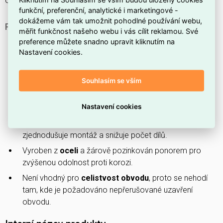
obvodu (
ne
).
funkční, preferenční, analytické i marketingové -
dokážeme vám tak umožnit pohodlné používání webu,
PROČ SI VYBRAT TENTO DRÁTĚNÝ ŽLAB?
měřit funkčnost našeho webu i vás cílit reklamou. Své
Má
šířku 60 mm
, vhodnou pro vedení kabelů v
preference můžete snadno upravit kliknutím na
Nastavení cookies.
omezeném prostoru.
Celková
délka 3000 mm
umožňuje pokrytí delších
úseků bez častého spojování.
Souhlasím se vším
Má
výšku 60 mm
, která poskytuje dostatečný průřez
Nastavení cookies
pro běžné kabelové sestavy.
Je v
provedení s integrovanou spojkou
, což
zjednodušuje montáž a snižuje počet dílů.
Vyroben z
oceli
a žárově pozinkován ponorem pro
zvýšenou odolnost proti korozi.
Není vhodný pro
celistvost obvodu
, proto se nehodí
tam, kde je požadováno nepřerušované uzavření
obvodu.