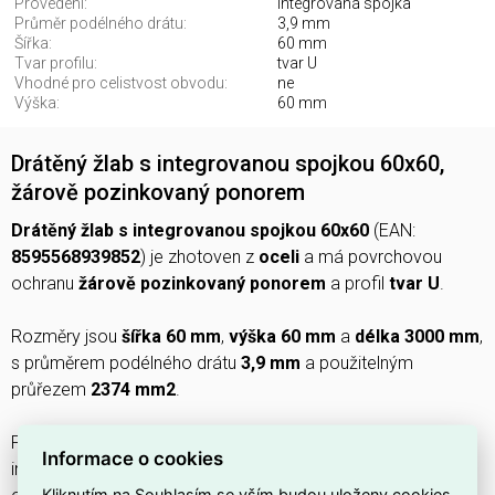
Provedení:
Integrovaná spojka
Průměr podélného drátu:
3,9 mm
Šířka:
60 mm
Tvar profilu:
tvar U
Vhodné pro celistvost obvodu:
ne
Výška:
60 mm
Drátěný žlab s integrovanou spojkou 60x60,
žárově pozinkovaný ponorem
Drátěný žlab s integrovanou spojkou 60x60
(EAN:
8595568939852
) je zhotoven z
oceli
a má povrchovou
ochranu
žárově pozinkovaný ponorem
a profil
tvar U
.
Rozměry jsou
šířka 60 mm
,
výška 60 mm
a
délka 3000 mm
,
s průměrem podélného drátu
3,9 mm
a použitelným
průřezem
2374 mm2
.
Provedení obsahuje
integrovanou spojku
, neobsahuje
Informace o cookies
integrovanou přepážku (
bez
) a není vhodné pro celistvost
Kliknutím na Souhlasím se vším budou uloženy cookies