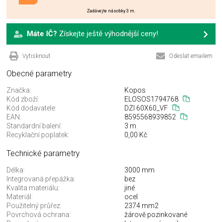
Zadávejte násobky 3 m.
Máte IČ?
Získejte ještě výhodnější ceny!
Vytisknout
Odeslat emailem
Obecné parametry
Značka:
Kopos
Kód zboží:
ELOSOS1794768
Kód dodavatele:
DZI 60X60_VF
EAN:
8595568939852
Standardní balení:
3 m
Recyklační poplatek:
0,00 Kč
Technické parametry
Délka:
3000 mm
Integrovaná přepážka:
bez
Kvalita materiálu:
jiné
Materiál:
ocel
Použitelný průřez:
2374 mm2
Povrchová ochrana:
žárově pozinkované