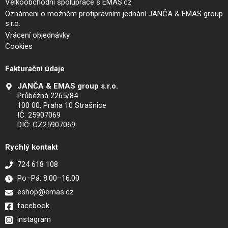
Velkoobchodní spolupráce s EMAS.cz
Oznámení o možném protiprávním jednání JANČA & EMAS group
s.r.o.
Vrácení objednávky
Cookies
Fakturační údaje
JANČA & EMAS group s.r.o.
Průběžná 2265/84
100 00, Praha 10 Strašnice
IČ: 25907069
DIČ: CZ25907069
Rychlý kontakt
724 618 108
Po–Pá: 8.00–16.00
eshop@emas.cz
facebook
instagram