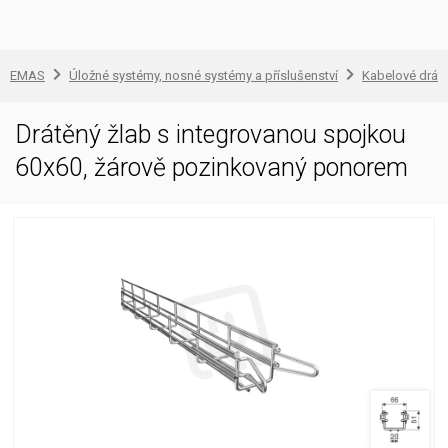
EMAS
Úložné systémy, nosné systémy a příslušenství
Kabelové drátě
Drátěný žlab s integrovanou spojkou
60x60, žárově pozinkovaný ponorem