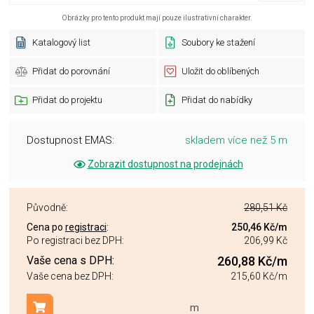
Obrázky pro tento produkt mají pouze ilustrativní charakter.
Katalogový list
Soubory ke stažení
Přidat do porovnání
Uložit do oblíbených
Přidat do projektu
Přidat do nabídky
Dostupnost EMAS:
skladem více než 5 m
Zobrazit dostupnost na prodejnách
Původně:
280,51 Kč
Cena po
registraci
:
250,46 Kč
/m
Po registraci bez DPH:
206,99 Kč
Vaše cena s DPH:
260,88 Kč
/m
Vaše cena bez DPH:
215,60 Kč
/m
m
Přidat do košíku