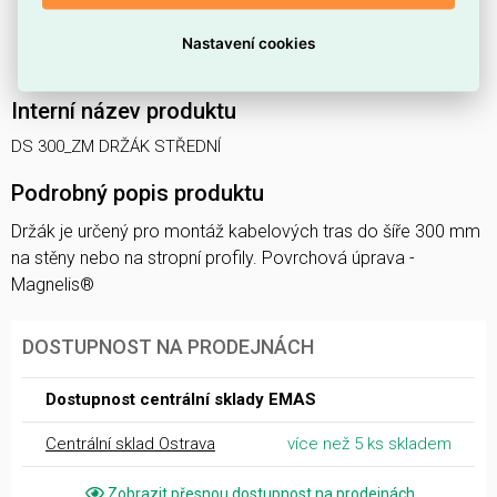
Není určen pro zachování
celistvosti obvodu
.
Nastavení cookies
Kvalita materiálu je uvedena jako
jiné
.
Interní název produktu
DS 300_ZM DRŽÁK STŘEDNÍ
Podrobný popis produktu
Držák je určený pro montáž kabelových tras do šíře 300 mm
na stěny nebo na stropní profily. Povrchová úprava -
Magnelis®
DOSTUPNOST NA PRODEJNÁCH
Dostupnost centrální sklady EMAS
Centrální sklad Ostrava
více než 5 ks skladem
Zobrazit přesnou dostupnost na prodejnách