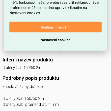
S
délkou 2000 mm
(2 m) pokryjete delší úseky s
měřit funkčnost našeho webu i vás cílit reklamou. Své
preference můžete snadno upravit kliknutím na
menším počtem dílů.
Nastavení cookies.
Vyrobeno z
oceli
, což zajišťuje pevnost a odolnost
konstrukce.
Souhlasím se vším
Je
vhodný pro celistvost obvodu
, takže umožňuje
plynulé vedení kabelů.
Nastavení cookies
Provedení
bez spojky
zjednodušuje montáž tam, kde
není potřeba dodatečné spojování.
Interní název produktu
drátěný žlab 150/50 2m
Podrobný popis produktu
kabelové žlaby drátěné
drátěný žlab 150/50 2m
drátěný žlab, průměr drátu 4 mm