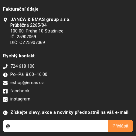
Fakturační údaje
JANČA & EMAS group s.r.o.
Průběžná 2265/84
100 00, Praha 10 Strašnice
IČ: 25907069
DIČ: CZ25907069
Rychlý kontakt
724 618 108
Po–Pá: 8.00–16.00
eshop@emas.cz
facebook
instagram
Získejte slevy, akce a novinky přednostně na váš e-mail.