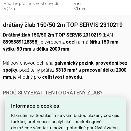
Vhodné pro celistvost obvodu:
ano
Výška:
50 mm
drátěný žlab 150/50 2m TOP SERVIS 2310219
Drátěný žlab 150/50 2m TOP SERVIS 2310219
(EAN
8595589128358
) je vyroben z
oceli
a má
šířku 150 mm
,
výšku 50 mm
a
délku 2000 mm
.
Má povrchovou ochranu
galvanický pozink
,
provedení bez
spojky
, použitelný průřez
5313 mm²
a
pracovní délku 2000
mm
; je vhodný pro
celistvost obvodu
.
PROČ SI VYBRAT TENTO DRÁTĚNÝ ŽLAB?
Má
šířku 150 mm
, která se hodí pro běžné kabelové
Informace o cookies
trasy.
Kliknutím na Souhlasím se vším budou uloženy cookies
Díky
výšce 50 mm
poskytuje dostatek prostoru pro
funkční, preferenční, analytické i marketingové -
vedení vodičů, aniž by zbytečně zabírala místo.
dokážeme vám tak umožnit pohodlné používání webu,