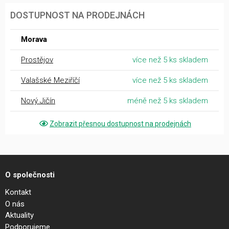
DOSTUPNOST NA PRODEJNÁCH
Morava
Prostějov
více než 5 ks skladem
Valašské Meziříčí
více než 5 ks skladem
Nový Jičín
méně než 5 ks skladem
Zobrazit přesnou dostupnost na prodejnách
O společnosti
Kontakt
O nás
Aktuality
Podporujeme