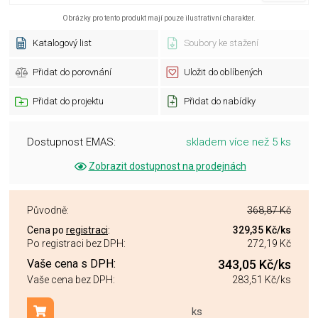
Obrázky pro tento produkt mají pouze ilustrativní charakter.
Katalogový list
Soubory ke stažení
Přidat do porovnání
Uložit do oblíbených
Přidat do projektu
Přidat do nabídky
Dostupnost EMAS:
skladem více než 5 ks
Zobrazit dostupnost na prodejnách
Původně:
368,87 Kč
Cena po
registraci
:
329,35 Kč
/ks
Po registraci bez DPH:
272,19 Kč
Vaše cena s DPH:
343,05 Kč
/ks
Vaše cena bez DPH:
283,51 Kč
/ks
ks
Přidat do košíku