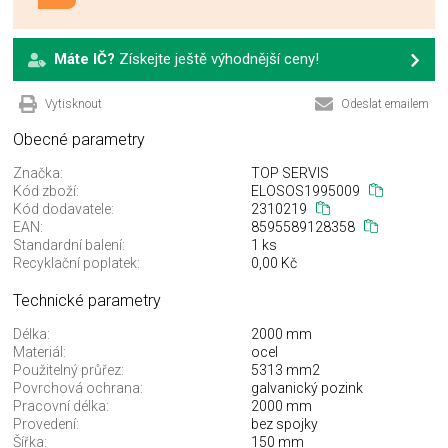
Máte IČ?
Získejte ještě výhodnější ceny!
Vytisknout
Odeslat emailem
Obecné parametry
Značka:
TOP SERVIS
Kód zboží:
ELOSOS1995009
Kód dodavatele:
2310219
EAN:
8595589128358
Standardní balení:
1 ks
Recyklační poplatek:
0,00 Kč
Technické parametry
Délka:
2000 mm
Materiál:
ocel
Použitelný průřez:
5313 mm2
Povrchová ochrana:
galvanický pozink
Pracovní délka:
2000 mm
Provedení:
bez spojky
Šířka:
150 mm