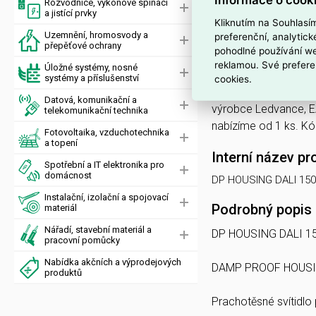
Rozvodnice, výkonové spínací
Vhodné pro vestavno
a jistící prvky
Výměnný předřadník:
Kliknutím na Souhlasí
Zkouška vláknem IEC
Uzemnění, hromosvody a
preferenční, analytic
přepěťové ochrany
pohodlné používání we
reklamou. Své prefere
LEDVANCE DAMP
Úložné systémy, nosné
systémy a příslušenství
cookies.
DP HOUSING DALI 1500 
Datová, komunikační a
výrobce Ledvance,
telekomunikační technika
nabízíme od 1 ks. 
Fotovoltaika, vzduchotechnika
a topení
Interní název pr
Spotřební a IT elektronika pro
domácnost
DP HOUSING DALI 150
Instalační, izolační a spojovací
Podrobný popis
materiál
Nářadí, stavební materiál a
DP HOUSING DALI 1
pracovní pomůcky
Nabídka akčních a výprodejových
DAMP PROOF HOUSIN
produktů
Prachotěsné svítidlo