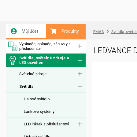
Můj účet
Produkty
EMAS
Svítidla, světe
Vypínače, spínače, zásuvky a
příslušenství
LEDVANCE D
Svítidla, světelné zdroje a
LED osvětlení
Světelné zdroje
Svítidla
Halové svítidlo
Lankové systémy
LED Pásek a příslušenství
Lištové svítidlo