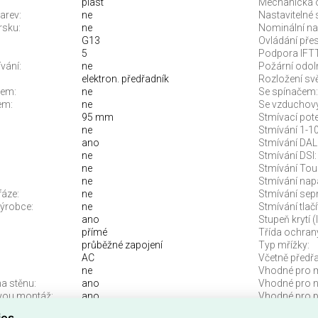
plast
Mechanická 
arev:
ne
Nastavitelné 
rsku:
ne
Nominální nap
G13
Ovládání přes
5
Podpora IFT
vání:
ne
Požární odol
elektron. předřadník
Rozložení svě
rem:
ne
Se spínačem:
em:
ne
Se vzduchový
95 mm
Stmívací pot
ne
Stmívání 1-10
ano
Stmívání DALI
ne
Stmívání DSI:
ne
Stmívání Tou
ne
Stmívání napá
fáze:
ne
Stmívání sep
ýrobce:
ne
Stmívání tlač
ano
Stupeň krytí (
přímé
Třída ochran
průběžné zapojení
Typ mřížky:
AC
Včetně předř
ne
Vhodné pro m
a stěnu:
ano
Vhodné pro n
vou montáž:
ano
Vhodné pro p
montáž:
ano
Vhodné pro u
ies