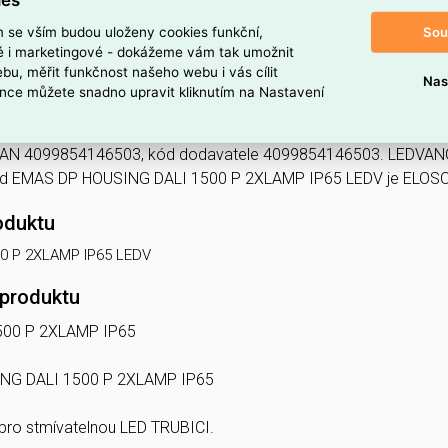
u montáž:
ne
Vhodné pro z
ano
Výška/hloubk
Sou
m se vším budou uloženy cookies funkční,
 60695-2-11:
850 °C - 30 s
Značka:
ké i marketingové - dokážeme vám tak umožnit
bu, měřit funkčnost našeho webu i vás cílit
Nas
nce můžete snadno upravit kliknutím na Nastavení
 PROOF HOUSING DALI 1500 P 2XLAMP IP65
P 2XLAMP IP65 LEDV najdete v kategoriích Svítidla, Stropní a nás
 EAN 4099854146503, kód dodavatele 4099854146503. LEDV
Kód EMAS DP HOUSING DALI 1500 P 2XLAMP IP65 LEDV je ELOS
oduktu
0 P 2XLAMP IP65 LEDV
 produktu
500 P 2XLAMP IP65
G DALI 1500 P 2XLAMP IP65
 pro stmívatelnou LED TRUBICI.