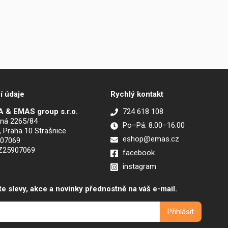
í údaje
Rychlý kontakt
 & EMAS group s.r.o.
724 618 108
ná 2265/84
Po–Pá: 8.00–16.00
, Praha 10 Strašnice
eshop@emas.cz
907069
CZ25907069
facebook
instagram
te slevy, akce a novinky přednostně na váš e-mail.