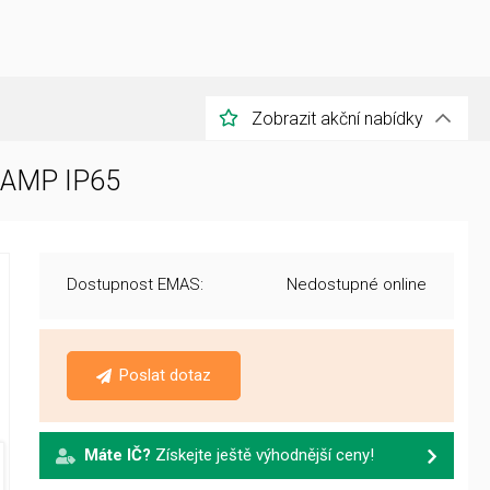
Zobrazit akční nabídky
LAMP IP65
Dostupnost EMAS:
Nedostupné online
Poslat dotaz
Máte IČ?
Získejte ještě výhodnější ceny!