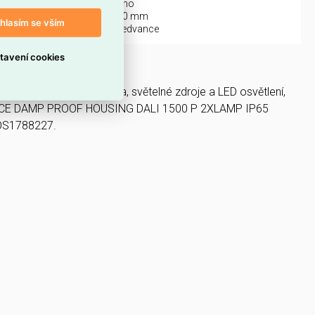
avěšení:
ano
a:
70 mm
hlasím se vším
Ledvance
tavení cookies
těnné svítidlo, Svítidla, světelné zdroje a LED osvětlení,
ANCE DAMP PROOF HOUSING DALI 1500 P 2XLAMP IP65
OS1788227.