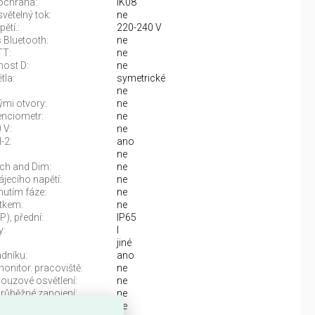
ochrana:
IK08
světelný tok:
ne
ětí.:
220-240 V
 Bluetooth:
ne
TT:
ne
nost D:
ne
tla:
symetrické
ne
mi otvory:
ne
enciometr:
ne
 V:
ne
-2:
ano
ne
ch and Dim:
ne
jecího napětí:
ne
nutím fáze:
ne
ítkem:
ne
IP), přední:
IP65
y:
I
jiné
adníku:
ano
onitor. pracoviště:
ne
ouzové osvětlení:
ne
růběžné zapojení:
ne
pínací montáž:
ne