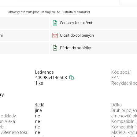
Obrázky pro tento produkt mají pouze ilustrativní charakter.
Soubory ke stažení
ní
Uložit do oblíbených
Přidat do nabídky
Ledvance
Kód zboží:
4099854146503
EAN:
1 ks
Recyklační po
ry
šedá
Délka:
jiné
Druh připojení
podklady:
ne
Jmenovitá oko
n Alexa:
ne
Kompatibilní
bi:
ne
Kompatibilní 
větelného toku:
ne
Materiál krytu