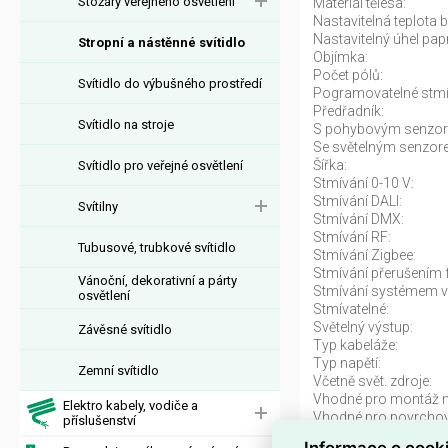
Stožáry veřejného osvětlení
Materiál tělesa:
Nastavitelná teplota b
Nastavitelný úhel pap
Stropní a nástěnné svítidlo
Objímka:
Počet pólů:
Svítidlo do výbušného prostředí
Pogramovatelné stmí
Předřadník:
Svítidlo na stroje
S pohybovým senzo
Se světelným senzor
Šířka:
Svítidlo pro veřejné osvětlení
Stmívání 0-10 V:
Stmívání DALI:
Svítilny
Stmívání DMX:
Stmívání RF:
Tubusové, trubkové svítidlo
Stmívání Zigbee:
Stmívání přerušením 
Vánoční, dekorativní a párty
Stmívání systémem v
osvětlení
Stmívatelné:
Světelný výstup:
Závěsné svítidlo
Typ kabeláže:
Typ napětí:
Zemní svítidlo
Včetně svět. zdroje:
Vhodné pro montáž n
Elektro kabely, vodiče a
Vhodné pro povrcho
příslušenství
Vhodné pro stropní 
Informace o cook