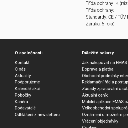
Třída ochrany IK (rá
Třída ochrany: I
Standardy: CE / TÜV 
Záruka: 5 roků
O společnosti
Důležité odkazy
Kontakt
Jak nakupovat na EMAS
O nás
Doprava a platba
Aktuality
Obchodní podmínky int
Podporujeme
Reklamační řád a postup
Kalendář akcí
Zásady zpracování osob
Pobočky
Aktuální ceník
Kariéra
Mobilní aplikace EMAS.c
Dodavatelé
Velkoobchodní spolupr
Odhlášení z newsletteru
Oznámení o možném prot
Vrácení objednávky
Cookies