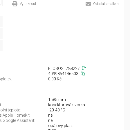
Vytisknout
Odeslat emailem
ELOSOS1788227
4099854146503
platek:
0,00 Kč
1585 mm
:
konektorová svorka
lní teplota:
-20-40 °C
 s Apple HomeKit:
ne
s Google Assistant:
ne
:
opálový plast