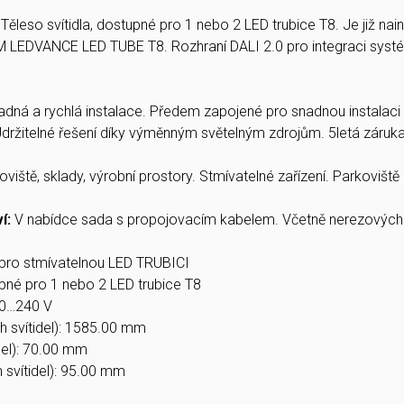
:
Těleso svítidla, dostupné pro 1 nebo 2 LED trubice T8. Je již 
EDVANCE LED TUBE T8. Rozhraní DALI 2.0 pro integraci systému
adná a rychlá instalace. Předem zapojené pro snadnou instala
 Udržitelné řešení díky výměnným světelným zdrojům. 5letá záruka
viště, sklady, výrobní prostory. Stmívatelné zařízení. Parkovišt
ví:
V nabídce sada s propojovacím kabelem. Včetně nerezových
 pro stmívatelnou LED TRUBICI
upné pro 1 nebo 2 LED trubice T8
20…240 V
h svítidel): 1585.00 mm
idel): 70.00 mm
h svítidel): 95.00 mm