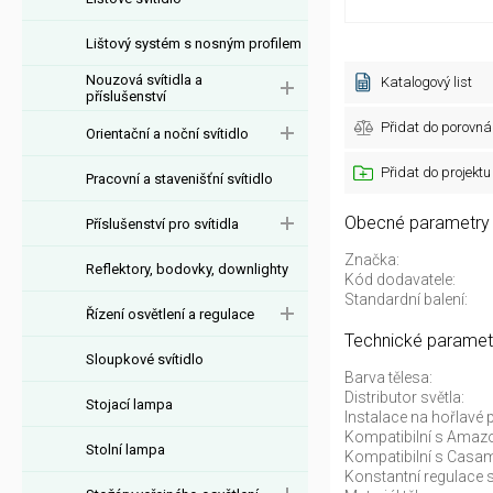
Lištový systém s nosným profilem
Nouzová svítidla a
Katalogový list
příslušenství
Přidat do porovná
Orientační a noční svítidlo
Přidat do projektu
Pracovní a stavenišťní svítidlo
Obecné parametry
Příslušenství pro svítidla
Značka:
Reflektory, bodovky, downlighty
Kód dodavatele:
Standardní balení:
Řízení osvětlení a regulace
Technické paramet
Sloupkové svítidlo
Barva tělesa:
Distributor světla:
Stojací lampa
Instalace na hořlavé 
Kompatibilní s Amazo
Stolní lampa
Kompatibilní s Casam
Konstantní regulace s