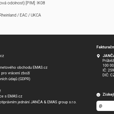
zová odolnost) [PIM]: IK08
Rheinland / EAC / UKCA
Fakturačn
.cz
JANČA
Průběž
100 00
ernetového obchodu EMAS.cz
IČ: 25
 pro vrácení zboží
DIČ: 
ních údajů (GDPR)
z
Získej
áce s EMAS.cz
iprávním jednání JANČA & EMAS group s.r.o.