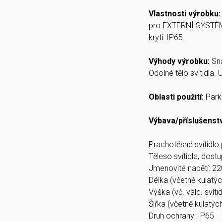
Vlastnosti výrobku
pro EXTERNÍ SYSTÉM L
krytí: IP65.
Výhody výrobku:
Sn
Odolné tělo svítidla.
Oblasti použití:
Parko
Výbava/příslušenst
Prachotěsné svítidlo
Těleso svítidla, dost
Jmenovité napětí: 2
Délka (včetně kulatýc
Výška (vč. válc. svít
Šířka (včetně kulatýc
Druh ochrany: IP65