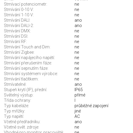
Stmívací potenciometr:
ne
Stmívání 0-10 V:
ne
Stmívání 1-10 V:
ne
Stmívání DALI:
ano
Stmívání DALI-2:
ano
Stmívání DMX:
ne
Stmívání DSI:
ne
Stmívání RF:
ne
Stmívání Touch and Dim:
ne
Stmívání Zigbee:
ne
Stmívání napájecího napětí:
ne
Stmívání přerušením fáze:
ne
Stmívání sepnutím fáze:
ne
Stmívání systémem výrobce:
ne
Stmívání tlačítkem:
ne
Stmívatelné:
ano
Stupeň krytí (IP), přední:
IP65
Světelný výstup:
přímé
Třída ochrany:
I
Typ kabeláže:
průběžné zapojení
Typ mřížky:
jiné
Typ napětí:
AC
Včetně předřadníku:
ano
Včetně svět. zdroje:
ne
Vhodné pro monitor. pracoviště:
ne