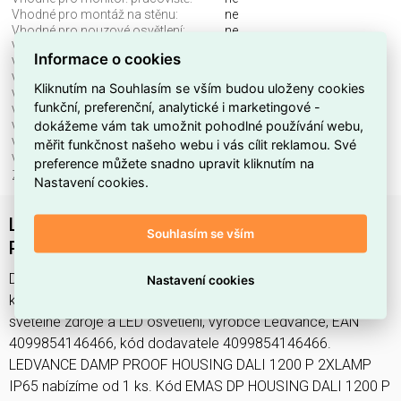
Vhodné pro montáž na stěnu:
ne
Vhodné pro nouzové osvětlení:
ne
Vhodné pro povrchovou montáž:
ano
Informace o cookies
Vhodné pro průběžné zapojení:
ne
Vhodné pro stropní montáž:
ano
Kliknutím na Souhlasím se vším budou uloženy cookies
Vhodné pro upínací montáž:
ne
funkční, preferenční, analytické i marketingové -
Vhodné pro vestavnou montáž:
ne
dokážeme vám tak umožnit pohodlné používání webu,
Vhodné pro zavěšení:
ano
měřit funkčnost našeho webu i vás cílit reklamou. Své
Výměnný předřadník:
ano
Výška/hloubka:
70 mm
preference můžete snadno upravit kliknutím na
Zkouška vláknem IEC 60695-2-11:
850 °C - 30 s
Nastavení cookies.
LEDVANCE DAMP PROOF HOUSING DALI 1200
Souhlasím se vším
P 2XLAMP IP65
DP HOUSING DALI 1200 P 2XLAMP IP65 LEDV najdete v
Nastavení cookies
kategoriích Svítidla, Stropní a nástěnné svítidlo, Svítidla,
světelné zdroje a LED osvětlení, výrobce Ledvance, EAN
4099854146466, kód dodavatele 4099854146466.
LEDVANCE DAMP PROOF HOUSING DALI 1200 P 2XLAMP
IP65 nabízíme od 1 ks. Kód EMAS DP HOUSING DALI 1200 P