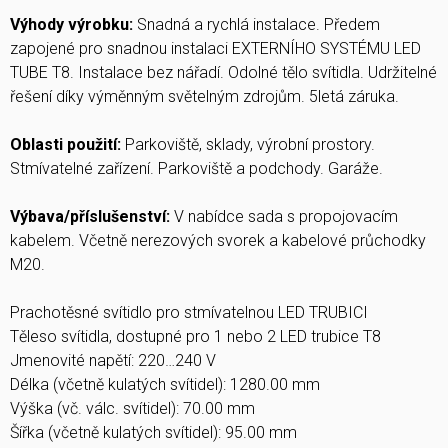
Výhody výrobku:
Snadná a rychlá instalace. Předem
zapojené pro snadnou instalaci EXTERNÍHO SYSTÉMU LED
TUBE T8. Instalace bez nářadí. Odolné tělo svítidla. Udržitelné
řešení díky výměnným světelným zdrojům. 5letá záruka.
Oblasti použití:
Parkoviště, sklady, výrobní prostory.
Stmívatelné zařízení. Parkoviště a podchody. Garáže.
Výbava/příslušenství:
V nabídce sada s propojovacím
kabelem. Včetně nerezových svorek a kabelové průchodky
M20.
Prachotěsné svítidlo pro stmívatelnou LED TRUBICI
Těleso svítidla, dostupné pro 1 nebo 2 LED trubice T8
Jmenovité napětí: 220…240 V
Délka (včetně kulatých svítidel): 1280.00 mm
Výška (vč. válc. svítidel): 70.00 mm
Šířka (včetně kulatých svítidel): 95.00 mm