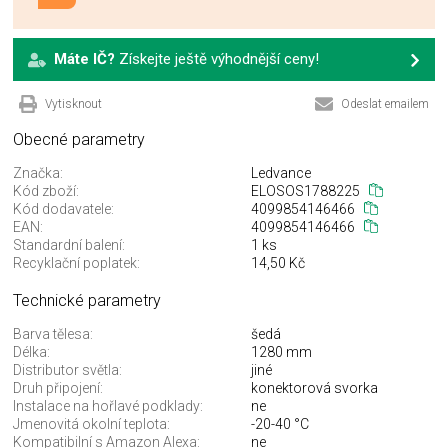
Máte IČ?
Získejte ještě výhodnější ceny!
Vytisknout
Odeslat emailem
Obecné parametry
Značka:
Ledvance
Kód zboží:
ELOSOS1788225
Kód dodavatele:
4099854146466
EAN:
4099854146466
Standardní balení:
1 ks
Recyklační poplatek:
14,50 Kč
Technické parametry
Barva tělesa:
šedá
Délka:
1280 mm
Distributor světla:
jiné
Druh připojení:
konektorová svorka
Instalace na hořlavé podklady:
ne
Jmenovitá okolní teplota:
-20-40 °C
Kompatibilní s Amazon Alexa:
ne