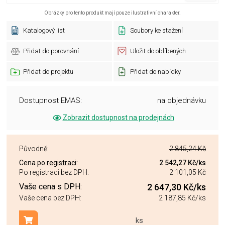
Obrázky pro tento produkt mají pouze ilustrativní charakter.
Katalogový list
Soubory ke stažení
Přidat do porovnání
Uložit do oblíbených
Přidat do projektu
Přidat do nabídky
Dostupnost EMAS:
na objednávku
Zobrazit dostupnost na prodejnách
Původně:
2 845,24 Kč
Cena po
registraci
:
2 542,27 Kč
/ks
Po registraci bez DPH:
2 101,05 Kč
Vaše cena s DPH:
2 647,30 Kč
/ks
Vaše cena bez DPH:
2 187,85 Kč
/ks
ks
Přidat do košíku