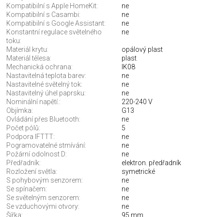
Kompatibilní s Apple HomeKit:
ne
Kompatibilní s Casambi:
ne
Kompatibilní s Google Assistant:
ne
Konstantní regulace světelného
ne
toku:
Materiál krytu:
opálový plast
Materiál tělesa:
plast
Mechanická ochrana:
IK08
Nastavitelná teplota barev:
ne
Nastavitelné světelný tok:
ne
Nastavitelný úhel paprsku:
ne
Nominální napětí.:
220-240 V
Objímka:
G13
Ovládání přes Bluetooth:
ne
Počet pólů:
5
Podpora IFTTT:
ne
Pogramovatelné stmívání:
ne
Požární odolnost D:
ne
Předřadník:
elektron. předřadník
Rozložení světla:
symetrické
S pohybovým senzorem:
ne
Se spínačem:
ne
Se světelným senzorem:
ne
Se vzduchovými otvory:
ne
Šířka:
95 mm