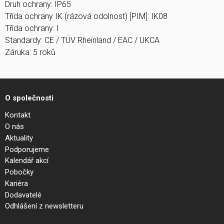
Druh ochrany: IP65
Třída ochrany IK (rázová odolnost) [PIM]: IK08
Třída ochrany: I
Standardy: CE / TÜV Rheinland / EAC / UKCA
Záruka: 5 roků
O společnosti
Kontakt
O nás
Aktuality
Podporujeme
Kalendář akcí
Pobočky
Kariéra
Dodavatelé
Odhlášení z newsletteru