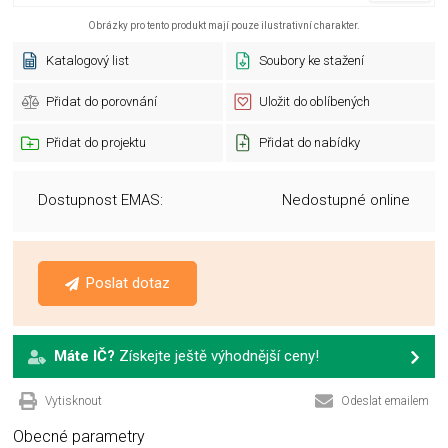
Obrázky pro tento produkt mají pouze ilustrativní charakter.
Katalogový list
Soubory ke stažení
Přidat do porovnání
Uložit do oblíbených
Přidat do projektu
Přidat do nabídky
Dostupnost EMAS:
Nedostupné online
Poslat dotaz
Máte IČ?
Získejte ještě výhodnější ceny!
Vytisknout
Odeslat emailem
Obecné parametry