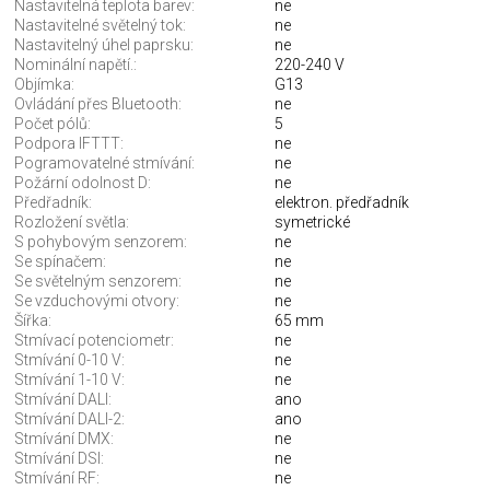
Nastavitelná teplota barev:
ne
Nastavitelné světelný tok:
ne
Nastavitelný úhel paprsku:
ne
Nominální napětí.:
220-240 V
Objímka:
G13
Ovládání přes Bluetooth:
ne
Počet pólů:
5
Podpora IFTTT:
ne
Pogramovatelné stmívání:
ne
Požární odolnost D:
ne
Předřadník:
elektron. předřadník
Rozložení světla:
symetrické
S pohybovým senzorem:
ne
Se spínačem:
ne
Se světelným senzorem:
ne
Se vzduchovými otvory:
ne
Šířka:
65 mm
Stmívací potenciometr:
ne
Stmívání 0-10 V:
ne
Stmívání 1-10 V:
ne
Stmívání DALI:
ano
Stmívání DALI-2:
ano
Stmívání DMX:
ne
Stmívání DSI:
ne
Stmívání RF:
ne