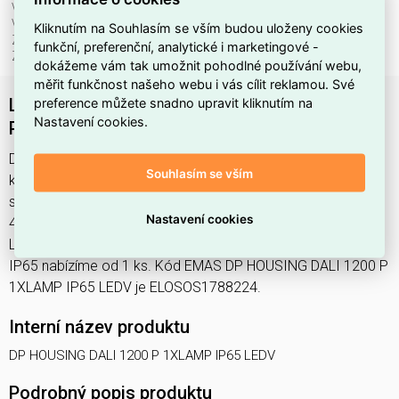
Výměnný předřadník:
ano
Výška/hloubka:
70 mm
Kliknutím na Souhlasím se vším budou uloženy cookies
Zkouška vláknem IEC 60695-2-11:
850 °C - 30 s
funkční, preferenční, analytické i marketingové -
Značka:
Ledvance
dokážeme vám tak umožnit pohodlné používání webu,
měřit funkčnost našeho webu i vás cílit reklamou. Své
LEDVANCE DAMP PROOF HOUSING DALI 1200
preference můžete snadno upravit kliknutím na
Nastavení cookies.
P 1XLAMP IP65
DP HOUSING DALI 1200 P 1XLAMP IP65 LEDV najdete v
Souhlasím se vším
kategoriích Svítidla, Stropní a nástěnné svítidlo, Svítidla,
světelné zdroje a LED osvětlení, výrobce Ledvance, EAN
Nastavení cookies
4099854146442, kód dodavatele 4099854146442.
LEDVANCE DAMP PROOF HOUSING DALI 1200 P 1XLAMP
IP65 nabízíme od 1 ks. Kód EMAS DP HOUSING DALI 1200 P
1XLAMP IP65 LEDV je ELOSOS1788224.
Interní název produktu
DP HOUSING DALI 1200 P 1XLAMP IP65 LEDV
Podrobný popis produktu