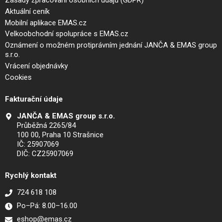
Zásady zpracování osobních údajů (GDPR)
Aktuální ceník
Mobilní aplikace EMAS.cz
Velkoobchodní spolupráce s EMAS.cz
Oznámení o možném protiprávním jednání JANČA & EMAS group
s.r.o.
Vrácení objednávky
Cookies
Fakturační údaje
JANČA & EMAS group s.r.o.
Průběžná 2265/84
100 00, Praha 10 Strašnice
IČ: 25907069
DIČ: CZ25907069
Rychlý kontakt
724 618 108
Po–Pá: 8.00–16.00
eshop@emas.cz