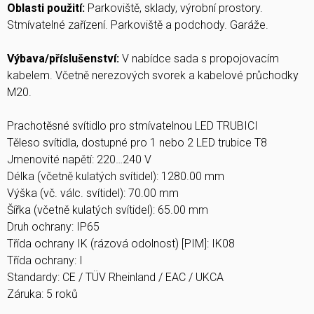
Oblasti použití:
Parkoviště, sklady, výrobní prostory.
Stmívatelné zařízení. Parkoviště a podchody. Garáže.
Výbava/příslušenství:
V nabídce sada s propojovacím
kabelem. Včetně nerezových svorek a kabelové průchodky
M20.
Prachotěsné svítidlo pro stmívatelnou LED TRUBICI
Těleso svítidla, dostupné pro 1 nebo 2 LED trubice T8
Jmenovité napětí: 220…240 V
Délka (včetně kulatých svítidel): 1280.00 mm
Výška (vč. válc. svítidel): 70.00 mm
Šířka (včetně kulatých svítidel): 65.00 mm
Druh ochrany: IP65
Třída ochrany IK (rázová odolnost) [PIM]: IK08
Třída ochrany: I
Standardy: CE / TÜV Rheinland / EAC / UKCA
Záruka: 5 roků