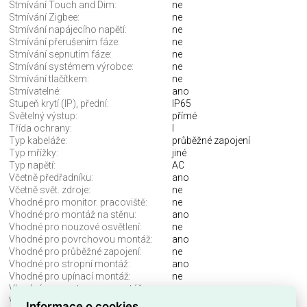
Stmívání Touch and Dim:
ne
Stmívání Zigbee:
ne
Stmívání napájecího napětí:
ne
Stmívání přerušením fáze:
ne
Stmívání sepnutím fáze:
ne
Stmívání systémem výrobce:
ne
Stmívání tlačítkem:
ne
Stmívatelné:
ano
Stupeň krytí (IP), přední:
IP65
Světelný výstup:
přímé
Třída ochrany:
I
Typ kabeláže:
průběžné zapojení
Typ mřížky:
jiné
Typ napětí:
AC
Včetně předřadníku:
ano
Včetně svět. zdroje:
ne
Vhodné pro monitor. pracoviště:
ne
Vhodné pro montáž na stěnu:
ano
Vhodné pro nouzové osvětlení:
ne
Vhodné pro povrchovou montáž:
ano
Vhodné pro průběžné zapojení:
ne
Vhodné pro stropní montáž:
ano
Vhodné pro upínací montáž:
ne
Vhodné pro vestavnou montáž:
ne
Vhodné pro zavěšení:
ano
Informace o cookies