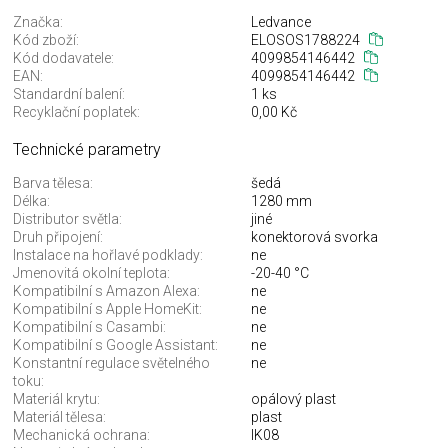
Značka:
Ledvance
Kód zboží:
ELOSOS1788224
Kód dodavatele:
4099854146442
EAN:
4099854146442
Standardní balení:
1 ks
Recyklační poplatek:
0,00 Kč
Technické parametry
Barva tělesa:
šedá
Délka:
1280 mm
Distributor světla:
jiné
Druh připojení:
konektorová svorka
Instalace na hořlavé podklady:
ne
Jmenovitá okolní teplota:
-20-40 °C
Kompatibilní s Amazon Alexa:
ne
Kompatibilní s Apple HomeKit:
ne
Kompatibilní s Casambi:
ne
Kompatibilní s Google Assistant:
ne
Konstantní regulace světelného
ne
toku:
Materiál krytu:
opálový plast
Materiál tělesa:
plast
Mechanická ochrana:
IK08