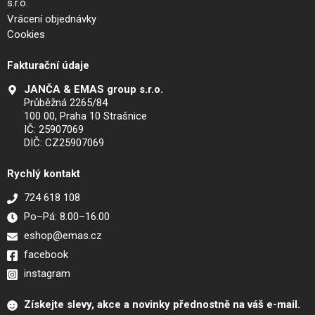
s.r.o.
Vrácení objednávky
Cookies
Fakturační údaje
JANČA & EMAS group s.r.o.
Průběžná 2265/84
100 00, Praha 10 Strašnice
IČ: 25907069
DIČ: CZ25907069
Rychlý kontakt
724 618 108
Po–Pá: 8.00–16.00
eshop@emas.cz
facebook
instagram
Získejte slevy, akce a novinky přednostně na váš e-mail.