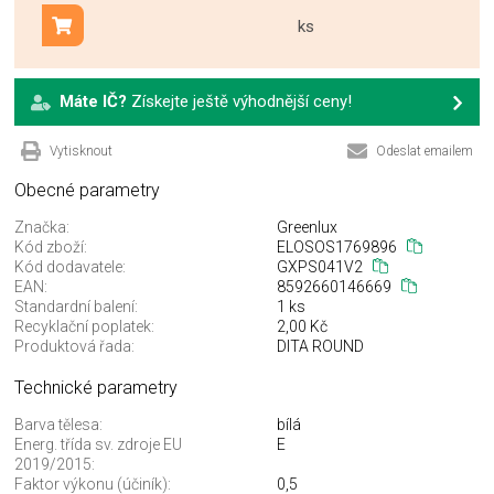
ks
Přidat do košíku
Máte IČ?
Získejte ještě výhodnější ceny!
Vytisknout
Odeslat emailem
Obecné parametry
Značka:
Greenlux
Kód zboží:
ELOSOS1769896
Kód dodavatele:
GXPS041V2
EAN:
8592660146669
Standardní balení:
1 ks
Recyklační poplatek:
2,00 Kč
Produktová řada:
DITA ROUND
Technické parametry
Barva tělesa:
bílá
Energ. třída sv. zdroje EU
E
2019/2015:
Faktor výkonu (účiník):
0,5