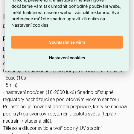
Stmívání:
ne
.
dokážeme vám tak umožnit pohodlné používání webu,
měřit funkčnost našeho webu i vás cílit reklamou. Své
Interní název produktu
preference můžete snadno upravit kliknutím na
Nastavení cookies.
DITA ROUND W 12W PIR CCT
Podrobný popis produktu
Souhlasím se vším
LED SMD venkovní svítidlo s infračerveným (PIR) čidlem
určené pro přisazenou montáž na strop nebo zeď s vysokou
Nastavení cookies
odolností proti prachu a vodě (IP65).
Obsahuje regulovatelné čidlo pohybu s možností regulace:
- času (10s
- 5min)
- nastavení noc/den (10-2000 luxů) Snadno přístupné
regulátory nacházející se pod otočným víčkem senzoru.
Při instalaci je možnost pomocí přepínače, který se nachází
pod krytkou svorkovnice, změnit teplotu světla (teplá /
neutrální / studená bílá).
Těleso a difuzor svítidla tvoří odolný, UV stabilní