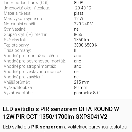
Index podání barev (CRI):
80-89
Jmenovitá okolní teplota:
-20-40 °C
Materiál tělesa:
plast
Max. výkon systému:
12 W
Nominální napětí.:
220-240 V
Stmívatelné:
ne
Stupeň krytí (IP), přední:
IP65
Světelný tok:
1350 lm
Teplota barvy.:
3000-6500 K
Třída ochrany:
II
Vhodné pro montáž na stěnu:
ano
Vhodné pro povrchovou montáž:
ano
Vhodné pro stropní montáž:
ano
Vhodné pro vestavnou montáž:
ne
Vhodné pro zavěšení:
ne
Vnější průměr:
215 mm
Výška/hloubka:
80 mm
Vyzařovací úhel.:
paprsek > 80 °
LED svítidlo s PIR senzorem DITA ROUND W
12W PIR CCT 1350/1700lm GXPS041V2
LED svítidlo s
PIR senzorem
a volitelnou barevnou teplotou