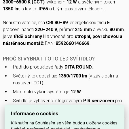
3000–6500 K (CCT)
, výkonem
12 W
a světelným tokem
1350 lm
, s krytím
IP65
a bílým plastovým tělesem.
Není stmívatelné, má
CRI 80–89
, energetickou třídu
E
,
pracovní napětí
220–240 V
, průměr
215 mm
a výšku
80 mm
,
je ve
třídě ochrany II
a vhodné pro
stropní, povrchovou a
nástěnnou montáž
; EAN:
8592660146669
.
PROČ SI VYBRAT TOTO LED SVÍTIDLO?
Patří do produktové řady
DITA ROUND
.
Světelný tok dosahuje
1350/1700 lm
(v závislosti na
nastavení CCT).
Maximální výkon systému je
12 W
.
Svítidlo je vybaveno integrovaným
PIR senzorem
pro
automatické snímání pohybu.
Informace o cookies
Přední stupeň krytí
IP65
zajišťuje ochranu proti prachu a
Kliknutím na Souhlasím se vším budou uloženy cookies
stříkající vodě.
funkční, preferenční, analytické i marketingové -