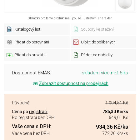
Obrázky pro tento produkt mají pouze ilustrativní charakter.
Katalogový list
Soubory ke stažení
Přidat do porovnání
Uložit do oblíbených
Přidat do projektu
Přidat do nabídky
Dostupnost EMAS:
skladem více než 5 ks
Zobrazit dostupnost na prodejnách
Původně:
1 004,51 Kč
Cena po
registraci
:
785,30 Kč
/ks
Po registraci bez DPH:
649,01 Kč
Vaše cena s DPH:
934,36 Kč
/ks
Vaše cena bez DPH:
772,20 Kč
/ks