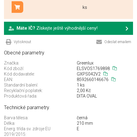
ks
Přidat do košíku
Máte IČ?
Získejte ještě výhodnější ceny!
Vytisknout
Odeslat emailem
Obecné parametry
Značka:
Greenlux
Kód zboží:
ELSVOS1769898
Kód dodavatele:
GXPS042V2
EAN:
8592660146676
Standardní balení:
1 ks
Recyklační poplatek:
2,00 Kč
Produktová řada:
DITA OVAL
Technické parametry
Barva tělesa:
černá
Délka:
210 mm
Energ. třída sv. zdroje EU
E
2019/2015: