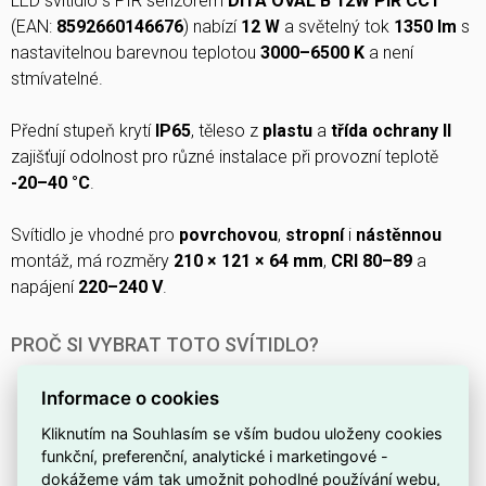
LED svítidlo s PIR senzorem
DITA OVAL B 12W PIR CCT
(EAN:
8592660146676
) nabízí
12 W
a světelný tok
1350 lm
s
nastavitelnou barevnou teplotou
3000–6500 K
a není
stmívatelné.
Přední stupeň krytí
IP65
, těleso z
plastu
a
třída ochrany II
zajišťují odolnost pro různé instalace při provozní teplotě
-20–40 °C
.
Svítidlo je vhodné pro
povrchovou
,
stropní
i
nástěnnou
montáž, má rozměry
210 × 121 × 64 mm
,
CRI 80–89
a
napájení
220–240 V
.
PROČ SI VYBRAT TOTO SVÍTIDLO?
Tělo svítidla v
černém
provedení, které dobře zapadne
Informace o cookies
do moderních interiérů.
Kliknutím na Souhlasím se vším budou uloženy cookies
Vybavené
PIR senzorem
, takže automaticky detekuje
funkční, preferenční, analytické i marketingové -
pohyb a šetří energii.
dokážeme vám tak umožnit pohodlné používání webu,