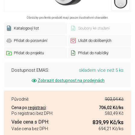
Obrázky pro tento produkt mají pouze ilustrativní charakter.
Katalogový list
Soubory ke stažení
Přidat do porovnání
Uložit do oblíbených
Přidat do projektu
Přidat do nabídky
Dostupnost EMAS:
skladem více než 5 ks
Zobrazit dostupnost na prodejnách
Původně:
903,04 Kč
Cena po
registraci
:
706,02 Kč
/ks
Po registraci bez DPH:
583,49 Kč
Vaše cena s DPH:
839,99 Kč
/ks
Vaše cena bez DPH:
694,21 Kč
/ks