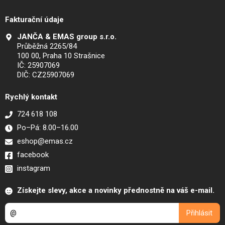
Fakturační údaje
JANČA & EMAS group s.r.o.
Průběžná 2265/84
100 00, Praha 10 Strašnice
IČ: 25907069
DIČ: CZ25907069
Rychlý kontakt
724 618 108
Po–Pá: 8.00–16.00
eshop@emas.cz
facebook
instagram
Získejte slevy, akce a novinky přednostně na váš e-mail.