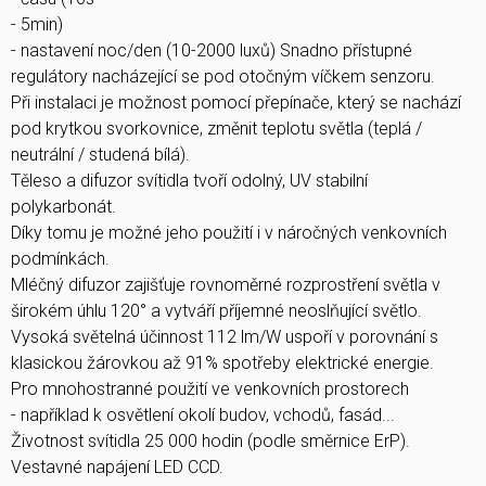
- 5min)
- nastavení noc/den (10-2000 luxů) Snadno přístupné
regulátory nacházející se pod otočným víčkem senzoru.
Při instalaci je možnost pomocí přepínače, který se nachází
pod krytkou svorkovnice, změnit teplotu světla (teplá /
neutrální / studená bílá).
Těleso a difuzor svítidla tvoří odolný, UV stabilní
polykarbonát.
Díky tomu je možné jeho použití i v náročných venkovních
podmínkách.
Mléčný difuzor zajišťuje rovnoměrné rozprostření světla v
širokém úhlu 120° a vytváří příjemné neoslňující světlo.
Vysoká světelná účinnost 112 lm/W uspoří v porovnání s
klasickou žárovkou až 91% spotřeby elektrické energie.
Pro mnohostranné použití ve venkovních prostorech
- například k osvětlení okolí budov, vchodů, fasád...
Životnost svítidla 25 000 hodin (podle směrnice ErP).
Vestavné napájení LED CCD.