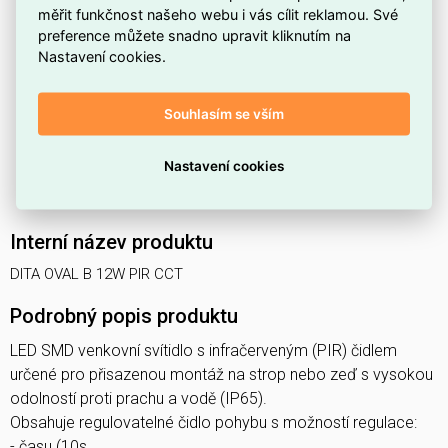
Nabízí CCT (volbu barevné teploty) se světelným tokem
měřit funkčnost našeho webu i vás cílit reklamou. Své
1350/1700 lm
.
preference můžete snadno upravit kliknutím na
Nastavení cookies.
Maximální příkon systému je
12 W
, což přispívá k nízké
spotřebě energie.
Souhlasím se vším
Přední stupeň krytí
IP65
chrání proti prachu a stříkající
vodě, vhodné i do vlhčích prostorů.
Nastavení cookies
Patří do produktové řady
DITA OVAL
, zaměřené na
kompaktní a funkční osvětlení.
Interní název produktu
DITA OVAL B 12W PIR CCT
Podrobný popis produktu
LED SMD venkovní svítidlo s infračerveným (PIR) čidlem
určené pro přisazenou montáž na strop nebo zeď s vysokou
odolností proti prachu a vodě (IP65).
Obsahuje regulovatelné čidlo pohybu s možností regulace:
- času (10s