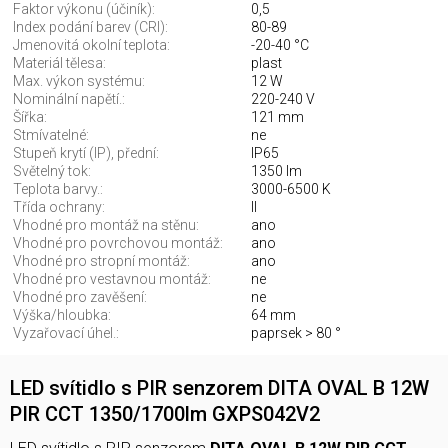
Faktor výkonu (účiník):
0,5
Index podání barev (CRI):
80-89
Jmenovitá okolní teplota:
-20-40 °C
Materiál tělesa:
plast
Max. výkon systému:
12 W
Nominální napětí.:
220-240 V
Šířka:
121 mm
Stmívatelné:
ne
Stupeň krytí (IP), přední:
IP65
Světelný tok:
1350 lm
Teplota barvy.:
3000-6500 K
Třída ochrany:
II
Vhodné pro montáž na stěnu:
ano
Vhodné pro povrchovou montáž:
ano
Vhodné pro stropní montáž:
ano
Vhodné pro vestavnou montáž:
ne
Vhodné pro zavěšení:
ne
Výška/hloubka:
64 mm
Vyzařovací úhel.:
paprsek > 80 °
LED svítidlo s PIR senzorem DITA OVAL B 12W
PIR CCT 1350/1700lm GXPS042V2