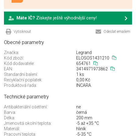
Máte IČ?
Získejte ještě výhodnější ceny!
Vytisknout
Odeslat emailem
Obecné parametry
Značka:
Legrand
Kód zboží:
ELOSOS1431210
Kód dodavatele:
654761
EAN:
3414971973862
Standardní balení:
1 ks
Recyklační poplatek:
0,00 Kč
Produktová řada:
INCARA
Technické parametry
Antibakteriální ošetření:
ne
Barva:
černá
Délka:
200 mm
Jmenovitá okolní teplota:
-5 až +35 °C
Materiál:
hliník
Pracovní teplota:
-5-35 °C