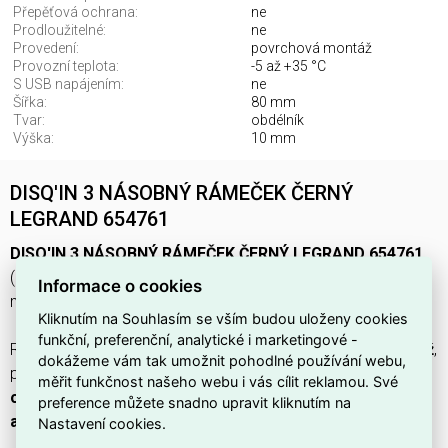
Přepěťová ochrana:
ne
Prodloužitelné:
ne
Provedení:
povrchová montáž
Provozní teplota:
-5 až +35 °C
S USB napájením:
ne
Šířka:
80 mm
Tvar:
obdélník
Výška:
10 mm
DISQ'IN 3 NÁSOBNÝ RÁMEČEK ČERNÝ
LEGRAND 654761
DISQ'IN 3 NÁSOBNÝ RÁMEČEK ČERNÝ LEGRAND 654761
(EAN
3414971973862
) z řady
INCARA
je vyroben z
hliníku
,
Informace o cookies
má
černé
provedení a
obdélníkový
tvar.
Kliknutím na Souhlasím se vším budou uloženy cookies
funkční, preferenční, analytické i marketingové -
Rozměry
80 × 200 × 10 mm
, určen pro
povrchovou montáž
,
dokážeme vám tak umožnit pohodlné používání webu,
provozní teplota
-5 až +35 °C
; rámec je
bez přepěťové
měřit funkčnost našeho webu i vás cílit reklamou. Své
ochrany
,
není prodloužitelný
,
bez USB napájení
a
bez
preference můžete snadno upravit kliknutím na
antibakteriálního ošetření
.
Nastavení cookies.