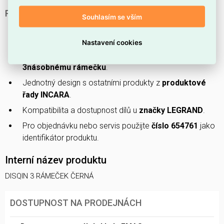
PROČ SI VYBRAT TENTO RÁMEČEK?
Souhlasím se vším
Elegantní vzhled v
černé barvě
se snadno kombinuje s
různými styly interiéru.
Nastavení cookies
Praktické řešení pro vícero ovládacích prvků díky
3násobnému rámečku
.
Jednotný design s ostatními produkty z
produktové
řady INCARA
.
Kompatibilita a dostupnost dílů u
značky LEGRAND
.
Pro objednávku nebo servis použijte
číslo 654761
jako
identifikátor produktu.
Interní název produktu
DISQIN 3 RÁMEČEK ČERNÁ
DOSTUPNOST NA PRODEJNÁCH