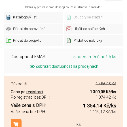
Obrázky pro tento produkt mají pouze ilustrativní charakter.
Katalogový list
Soubory ke stažení
Přidat do porovnání
Uložit do oblíbených
Přidat do projektu
Přidat do nabídky
Dostupnost EMAS:
skladem méně než 5 ks
Zobrazit dostupnost na prodejnách
Původně:
1 456,05 Kč
Cena po
registraci
:
1 300,05 Kč
/ks
Po registraci bez DPH:
1 074,42 Kč
Vaše cena s DPH:
1 354,14 Kč
/ks
Vaše cena bez DPH:
1 119,12 Kč
/ks
ks
Přidat do košíku