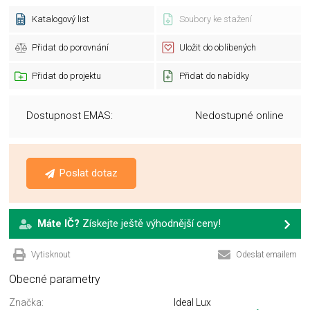
Katalogový list
Soubory ke stažení
Přidat do porovnání
Uložit do oblíbených
Přidat do projektu
Přidat do nabídky
Dostupnost EMAS:
Nedostupné online
Poslat dotaz
Máte IČ?
Získejte ještě výhodnější ceny!
Vytisknout
Odeslat emailem
Obecné parametry
Značka:
Ideal Lux