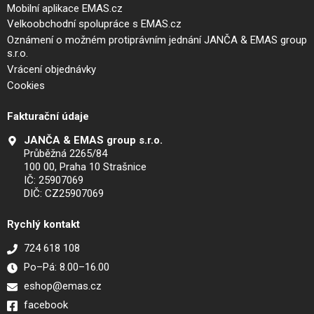
Mobilní aplikace EMAS.cz
Velkoobchodní spolupráce s EMAS.cz
Oznámení o možném protiprávním jednání JANČA & EMAS group
s.r.o.
Vrácení objednávky
Cookies
Fakturační údaje
JANČA & EMAS group s.r.o.
Průběžná 2265/84
100 00, Praha 10 Strašnice
IČ: 25907069
DIČ: CZ25907069
Rychlý kontakt
724 618 108
Po–Pá: 8.00–16.00
eshop@emas.cz
facebook