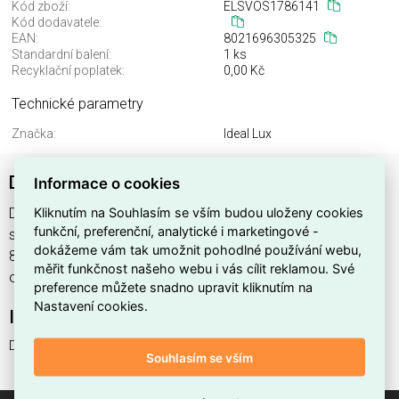
Kód zboží:
ELSVOS1786141
Kód dodavatele:
EAN:
8021696305325
Standardní balení:
1 ks
Recyklační poplatek:
0,00 Kč
Technické parametry
Značka:
Ideal Lux
DIAMOND SP5
Informace o cookies
Kliknutím na Souhlasím se vším budou uloženy cookies
DIAMOND SP5 najdete v kategoriích Svítidla, Svítidla,
funkční, preferenční, analytické i marketingové -
světelné zdroje a LED osvětlení, výrobce Ideal Lux, EAN
dokážeme vám tak umožnit pohodlné používání webu,
8021696305325, kód dodavatele . DIAMOND SP5 nabízíme
měřit funkčnost našeho webu i vás cílit reklamou. Své
od 1 ks. Kód EMAS DIAMOND SP5 je ELSVOS1786141.
preference můžete snadno upravit kliknutím na
Nastavení cookies.
Interní název produktu
DIAMOND SP5
Souhlasím se vším