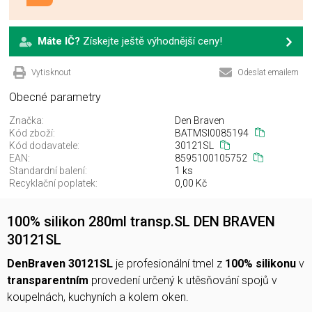
Máte IČ?
Získejte ještě výhodnější ceny!
Vytisknout
Odeslat emailem
Obecné parametry
Značka:
Den Braven
Kód zboží:
BATMSI0085194
Kód dodavatele:
30121SL
EAN:
8595100105752
Standardní balení:
1 ks
Recyklační poplatek:
0,00 Kč
100% silikon 280ml transp.SL DEN BRAVEN
30121SL
DenBraven 30121SL
je profesionální tmel z
100% silikonu
v
transparentním
provedení určený k utěsňování spojů v
koupelnách, kuchyních a kolem oken.