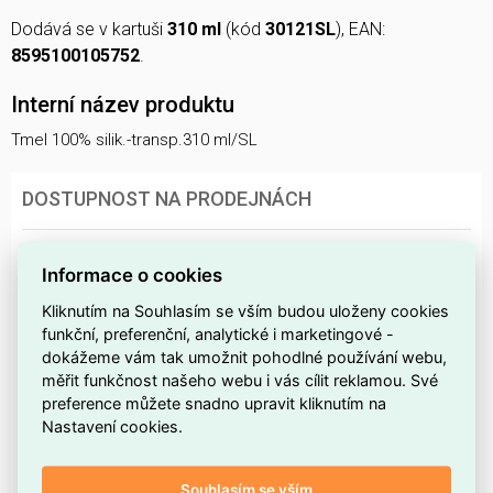
Dodává se v kartuši
310 ml
(kód
30121SL
), EAN:
8595100105752
.
Interní název produktu
Tmel 100% silik.-transp.310 ml/SL
DOSTUPNOST NA PRODEJNÁCH
Dostupnost centrální sklady EMAS
Informace o cookies
Centrální sklad Ostrava
více než 5 ks skladem
Kliknutím na Souhlasím se vším budou uloženy cookies
funkční, preferenční, analytické i marketingové -
Praha
dokážeme vám tak umožnit pohodlné používání webu,
měřit funkčnost našeho webu i vás cílit reklamou. Své
Praha - Kunratice
méně než 5 ks skladem
preference můžete snadno upravit kliknutím na
Nastavení cookies.
Praha - Sedlec
méně než 5 ks skladem
Praha - Libeň
více než 5 ks skladem
Souhlasím se vším