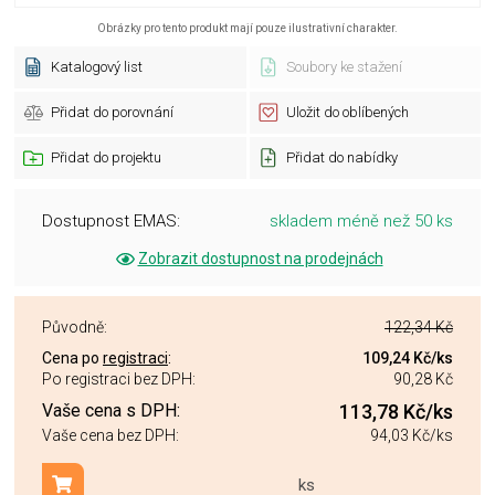
Obrázky pro tento produkt mají pouze ilustrativní charakter.
Katalogový list
Soubory ke stažení
Přidat do porovnání
Uložit do oblíbených
Přidat do projektu
Přidat do nabídky
Dostupnost EMAS:
skladem méně než 50 ks
Zobrazit dostupnost na prodejnách
Původně:
122,34 Kč
Cena po
registraci
:
109,24 Kč
/ks
Po registraci bez DPH:
90,28 Kč
Vaše cena s DPH:
113,78 Kč
/ks
Vaše cena bez DPH:
94,03 Kč
/ks
ks
Přidat do košíku