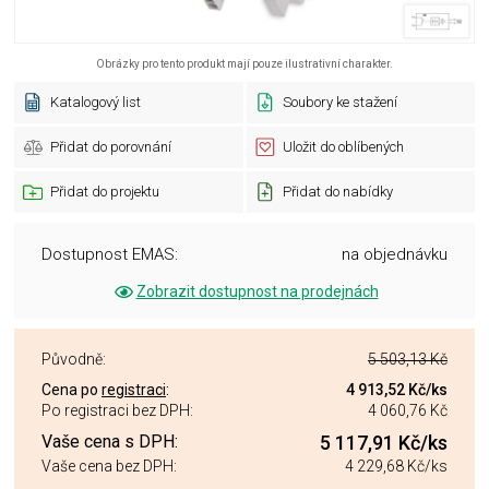
Obrázky pro tento produkt mají pouze ilustrativní charakter.
Katalogový list
Soubory ke stažení
Přidat do porovnání
Uložit do oblíbených
Přidat do projektu
Přidat do nabídky
Dostupnost EMAS:
na objednávku
Zobrazit dostupnost na prodejnách
Původně:
5 503,13 Kč
Cena po
registraci
:
4 913,52 Kč
/ks
Po registraci bez DPH:
4 060,76 Kč
Vaše cena s DPH:
5 117,91 Kč
/ks
Vaše cena bez DPH:
4 229,68 Kč
/ks