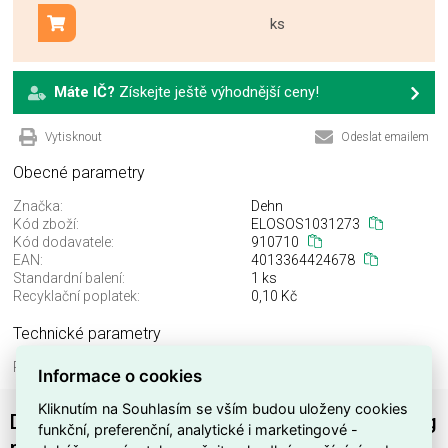
ks
Přidat do košíku
Máte IČ?
Získejte ještě výhodnější ceny!
Vytisknout
Odeslat emailem
Obecné parametry
Značka:
Dehn
Kód zboží:
ELOSOS1031273
Kód dodavatele:
910710
EAN:
4013364424678
Standardní balení:
1 ks
Recyklační poplatek:
0,10 Kč
Technické parametry
Příslušenství:
ano
Informace o cookies
Kliknutím na Souhlasím se vším budou uloženy cookies
DEHNrecord jednotka pro Condition Monitoring
funkční, preferenční, analytické i marketingové -