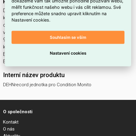
pro kontrolu BDC s LifeCheck 910710
dokážeme vám tak umožnit pohodlné používání webu,
měřit funkčnost našeho webu i vás cílit reklamou. Své
DEHNrecord jednotka pro Condition Monito najdete v
preference můžete snadno upravit kliknutím na
kategoriích Přepěťové ochrany, Příslušenství pro přepěťové
Nastavení cookies.
ochrany, Uzemnění, hromosvody a přepěťové ochrany,
výrobce Dehn, EAN 4013364424678, kód dodavatele
Souhlasím se vším
910710. DEHNrecord jednotka pro Condition Monitoring pro
kontrolu BDC s LifeCheck 910710 nabízíme od 1 ks. Kód
Nastavení cookies
EMAS DEHNrecord jednotka pro Condition Monito je
ELOSOS1031273.
Interní název produktu
DEHNrecord jednotka pro Condition Monito
O společnosti
Kontakt
O nás
Aktuality