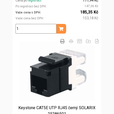
177,94 Kč
Cena po
registraci
147,06 Kč
Po registraci bez DPH
185,35 Kč
Vaše cena s DPH
153,18 Kč
Vaše cena bez DPH
ks
Přidat do košíku
Keystone CAT5E UTP RJ45 černý SOLARIX
25286501