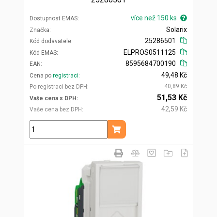
více než 150 ks
Dostupnost EMAS
Solarix
Značka
25286501
Kód dodavatele
ELPROS0511125
Kód EMAS
8595684700190
EAN
49,48 Kč
Cena po
registraci
40,89 Kč
Po registraci bez DPH
51,53 Kč
Vaše cena s DPH
42,59 Kč
Vaše cena bez DPH
ks
Přidat do košíku