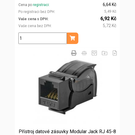
6,64 Kč
Cena po
registraci
5,49 Kč
Po registraci bez DPH
6,92 Kč
Vaše cena s DPH
5,72 Kč
Vaše cena bez DPH
ks
Přidat do košíku
Přístroj datové zásuvky Modular Jack RJ 45-8