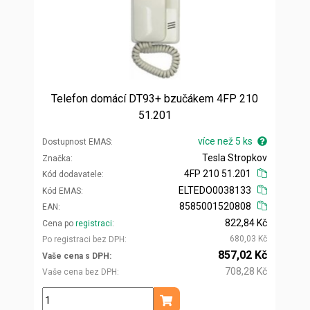
Telefon domácí DT93+ bzučákem 4FP 210
51.201
více než 5 ks
Dostupnost EMAS
Tesla Stropkov
Značka
4FP 210 51.201
Kód dodavatele
ELTEDO0038133
Kód EMAS
8585001520808
EAN
822,84 Kč
Cena po
registraci
680,03 Kč
Po registraci bez DPH
857,02 Kč
Vaše cena s DPH
708,28 Kč
Vaše cena bez DPH
ks
Přidat do košíku