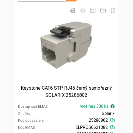
Keystone CAT6 STP RJ45 černý samořezný
SOLARIX 25286802
více než 300 ks
Dostupnost EMAS
Solarix
Značka
25286802
Kód dodavatele
ELPROS0621382
Kód EMAS