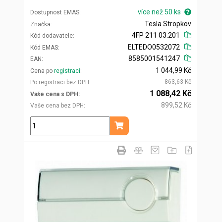
více než 50 ks
Dostupnost EMAS
Tesla Stropkov
Značka
4FP 211 03.201
Kód dodavatele
ELTEDO0532072
Kód EMAS
8585001541247
EAN
1 044,99 Kč
Cena po
registraci
863,63 Kč
Po registraci bez DPH
1 088,42 Kč
Vaše cena s DPH
899,52 Kč
Vaše cena bez DPH
ks
Přidat do košíku