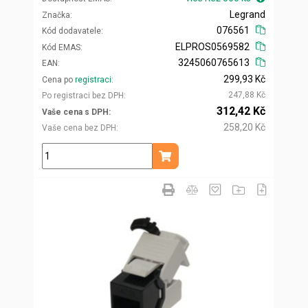
Legrand
Značka
076561
Kód dodavatele
ELPROS0569582
Kód EMAS
3245060765613
EAN
299,93 Kč
Cena po
registraci
247,88 Kč
Po registraci bez DPH
312,42 Kč
Vaše cena s DPH
258,20 Kč
Vaše cena bez DPH
ks
Přidat do košíku