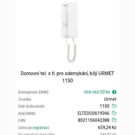
Domovní tel. s tl. pro odemykání, bílý URMET
1150
více než 50 ks
Dostupnost EMAS
Urmet
Značka
1150
Kód dodavatele
ELTEDO0619346
Kód EMAS
8021156042388
EAN
659,24 Kč
Cena po
registraci
544,83 Kč
Po registraci bez DPH