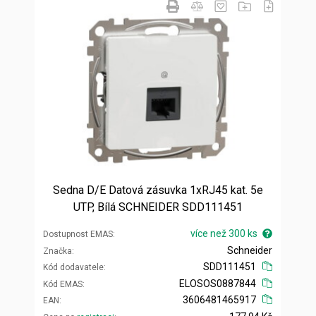
Sedna D/E Datová zásuvka 1xRJ45 kat. 5e
UTP, Bílá SCHNEIDER SDD111451
více než 300 ks
Dostupnost EMAS
Schneider
Značka
SDD111451
Kód dodavatele
ELOSOS0887844
Kód EMAS
3606481465917
EAN