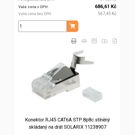
686,61 Kč
Vaše cena s DPH
567,45 Kč
Vaše cena bez DPH
ks
Přidat do košíku
Konektor RJ45 CAT6A STP 8p8c stíněný
skládaný na drát SOLARIX 11238907