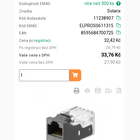
více než 300 ks
Dostupnost EMAS
Solarix
Značka
11238907
Kód dodavatele
ELPROS0611315
Kód EMAS
8595684700725
EAN
32,42 Kč
Cena po
registraci
26,79 Kč
Po registraci bez DPH
33,76 Kč
Vaše cena s DPH
27,90 Kč
Vaše cena bez DPH
ks
Přidat do košíku