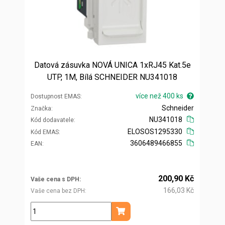
Datová zásuvka NOVÁ UNICA 1xRJ45 Kat.5e
UTP, 1M, Bílá SCHNEIDER NU341018
více než 400 ks
Dostupnost EMAS
Schneider
Značka
NU341018
Kód dodavatele
ELOSOS1295330
Kód EMAS
3606489466855
EAN
200,90 Kč
Vaše cena s DPH
166,03 Kč
Vaše cena bez DPH
ks
Přidat do košíku