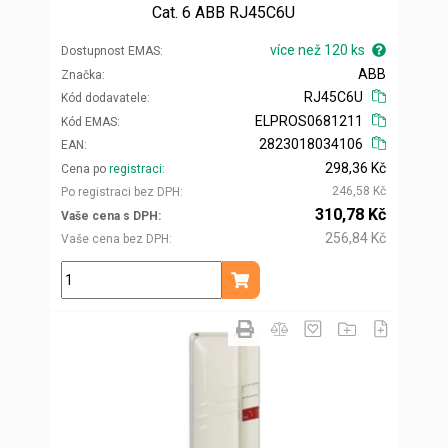
Cat. 6 ABB RJ45C6U
více než 120 ks
Dostupnost EMAS
ABB
Značka
RJ45C6U
Kód dodavatele
ELPROS0681211
Kód EMAS
2823018034106
EAN
298,36 Kč
Cena po
registraci
246,58 Kč
Po registraci bez DPH
310,78 Kč
Vaše cena s DPH
256,84 Kč
Vaše cena bez DPH
ks
Přidat do košíku