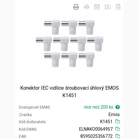
Konektor IEC vidlice šroubovací úhlový EMOS
K1451
více než 200 ks
Dostupnost EMAS
Emos
Značka
K1451
Kód dodavatele
ELNAKO0064957
Kód EMAS
8595025356772
EAN