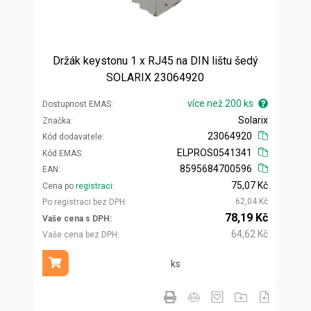
Držák keystonu 1 x RJ45 na DIN lištu šedý
SOLARIX 23064920
více než 200 ks
Dostupnost EMAS
Solarix
Značka
23064920
Kód dodavatele
ELPROS0541341
Kód EMAS
8595684700596
EAN
75,07 Kč
Cena po
registraci
62,04 Kč
Po registraci bez DPH
78,19 Kč
Vaše cena s DPH
64,62 Kč
Vaše cena bez DPH
ks
Přidat do košíku