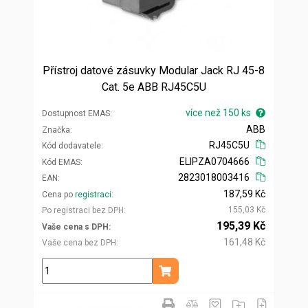
Přístroj datové zásuvky Modular Jack RJ 45-8
Cat. 5e ABB RJ45C5U
více než 150 ks
Dostupnost EMAS
ABB
Značka
RJ45C5U
Kód dodavatele
ELIPZA0704666
Kód EMAS
2823018003416
EAN
187,59 Kč
Cena po
registraci
155,03 Kč
Po registraci bez DPH
195,39 Kč
Vaše cena s DPH
161,48 Kč
Vaše cena bez DPH
ks
Přidat do košíku