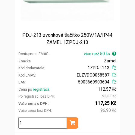
PDJ-213 zvonkové tlačítko 250V/1A/IP44
ZAMEL 1ZPDJ-213
více než 50 ks
Dostupnost EMAS
Zamel
Značka
1ZPDJ-213
Kód dodavatele
ELZVDO0058587
Kód EMAS
5903669903604
EAN
112,57 Kč
Cena po
registraci
93,03 Kč
Po registraci bez DPH
117,25 Kč
Vaše cena s DPH
96,90 Kč
Vaše cena bez DPH
ks
Přidat do košíku