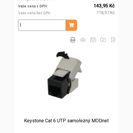
143,95 Kč
Vaše cena s DPH
118,97 Kč
Vaše cena bez DPH
ks
Přidat do košíku
Keystone Cat 6 UTP samořezný MODnet