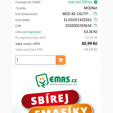
více než 500 ks
Dostupnost EMAS
MODNet
Značka
MOD-KE-C6UTP-TL
Kód dodavatele
ELOSOS1432565
Kód EMAS
2050000769634
EAN
63,36 Kč
Cena po
registraci
52,36 Kč
Po registraci bez DPH
65,99 Kč
Vaše cena s DPH
54,54 Kč
Vaše cena bez DPH
ks
Přidat do košíku