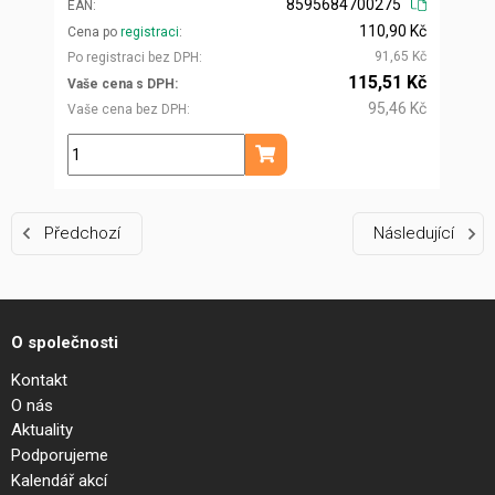
8595684700275
EAN
110,90 Kč
Cena po
registraci
91,65 Kč
Po registraci bez DPH
115,51 Kč
Vaše cena s DPH
95,46 Kč
Vaše cena bez DPH
ks
Přidat do košíku
Předchozí
Následující
O společnosti
Kontakt
O nás
Aktuality
Podporujeme
Kalendář akcí