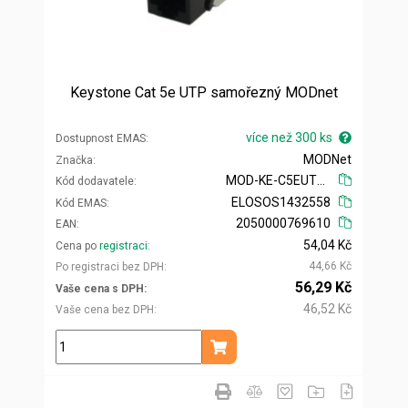
Keystone Cat 5e UTP samořezný MODnet
více než 300 ks
Dostupnost EMAS
MODNet
Značka
MOD-KE-C5EUTP-TL
Kód dodavatele
ELOSOS1432558
Kód EMAS
2050000769610
EAN
54,04 Kč
Cena po
registraci
44,66 Kč
Po registraci bez DPH
56,29 Kč
Vaše cena s DPH
46,52 Kč
Vaše cena bez DPH
ks
Přidat do košíku