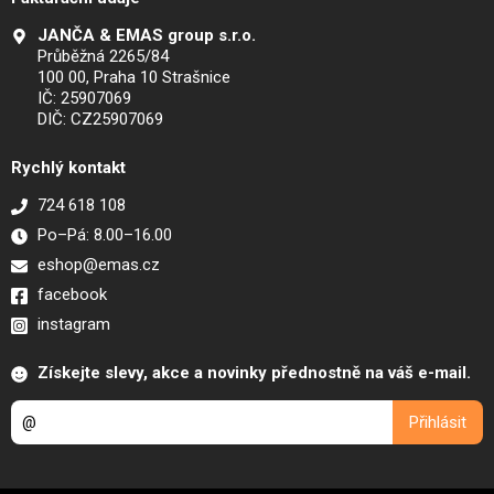
JANČA & EMAS group s.r.o.
Průběžná 2265/84
100 00, Praha 10 Strašnice
IČ: 25907069
DIČ: CZ25907069
Rychlý kontakt
724 618 108
Po–Pá: 8.00–16.00
eshop@emas.cz
facebook
instagram
Získejte slevy, akce a novinky přednostně na váš e-mail.