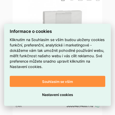
Informace o cookies
Kliknutím na Souhlasím se vším budou uloženy cookies
funkční, preferenční, analytické i marketingové -
dokážeme vám tak umožnit pohodlné používání webu,
měřit funkčnost našeho webu i vás cílit reklamou. Své
preference můžete snadno upravit kliknutím na
Datová zásuvka NOVÁ UNICA 1xRJ45 Kat.5e
Nastavení cookies.
UTP, 2M, Bílá SCHNEIDER NU341118
Souhlasím se vším
více než 200 ks
Dostupnost EMAS
Schneider
Značka
NU341118
Kód dodavatele
Nastavení cookies
ELOSOS1295334
Kód EMAS
3606489466770
EAN