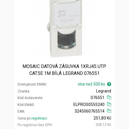
MOSAIC DATOVÁ ZÁSUVKA 1XRJ45 UTP
CAT.5E 1M BÍLÁ LEGRAND 076551
více než 500 ks
Dostupnost EMAS
Legrand
Značka
076551
Kód dodavatele
ELPROS0555240
Kód EMAS
3245060765514
EAN
251,83 Kč
Cena po
registraci
208,12 Kč
Po registraci bez DPH