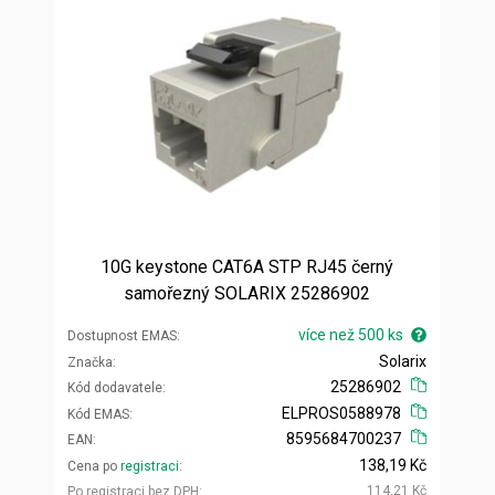
10G keystone CAT6A STP RJ45 černý
samořezný SOLARIX 25286902
více než 500 ks
Dostupnost EMAS
Solarix
Značka
25286902
Kód dodavatele
ELPROS0588978
Kód EMAS
8595684700237
EAN
138,19 Kč
Cena po
registraci
114,21 Kč
Po registraci bez DPH