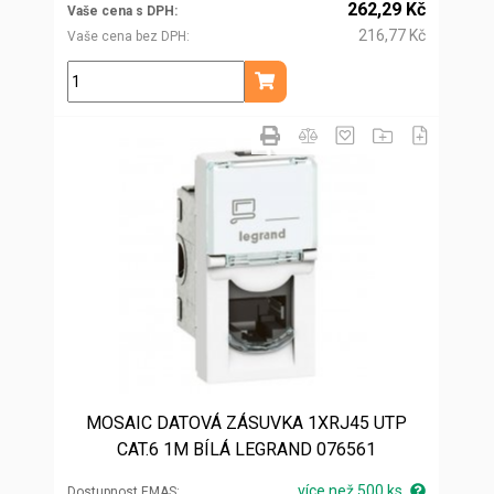
262,29 Kč
Vaše cena s DPH
216,77 Kč
Vaše cena bez DPH
ks
Přidat do košíku
MOSAIC DATOVÁ ZÁSUVKA 1XRJ45 UTP
CAT.6 1M BÍLÁ LEGRAND 076561
více než 500 ks
Dostupnost EMAS