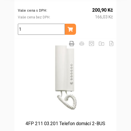
200,90 Kč
Vaše cena s DPH
166,03 Kč
Vaše cena bez DPH
ks
Přidat do košíku
4FP 211 03.201 Telefon domácí 2-BUS