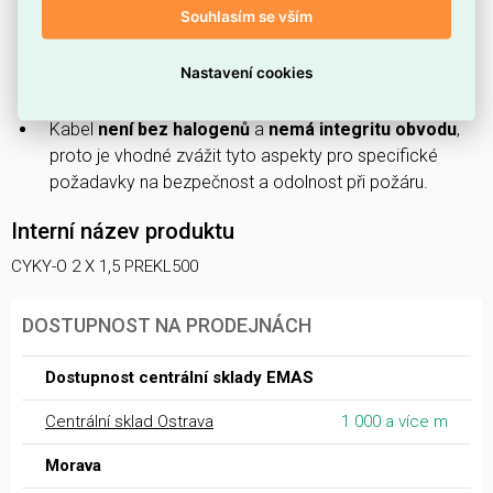
Kabel má
2 žíly
, což usnadňuje připojení v
Souhlasím se vším
dvoudrátových obvodech.
Je vybaven
zpomalovačem hoření
, který omezuje
Nastavení cookies
šíření plamene.
Kabel
není bez halogenů
a
nemá integritu obvodu
,
proto je vhodné zvážit tyto aspekty pro specifické
požadavky na bezpečnost a odolnost při požáru.
Interní název produktu
CYKY-O 2 X 1,5 PREKL500
DOSTUPNOST NA PRODEJNÁCH
Dostupnost centrální sklady EMAS
Centrální sklad Ostrava
1 000 a více m
Morava