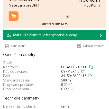
17,76 Kč
/m
Vaše cena bez DPH:
14,68 Kč
/m
m
Přidat do košíku
Zadávejte násobky 500 m.
Máte IČ?
Získejte ještě výhodnější ceny!
Vytisknout
Odeslat emailem
Obecné parametry
Značka:
-
Kód zboží:
ELKASLO215500
Kód dodavatele:
CYKY 2X1,5
EAN:
3415948690416
Standardní balení:
500 m
Recyklační poplatek:
0,00 Kč
Produktová řada:
CYKY-O
Technické parametry
Barva vnějšího pláště:
černá