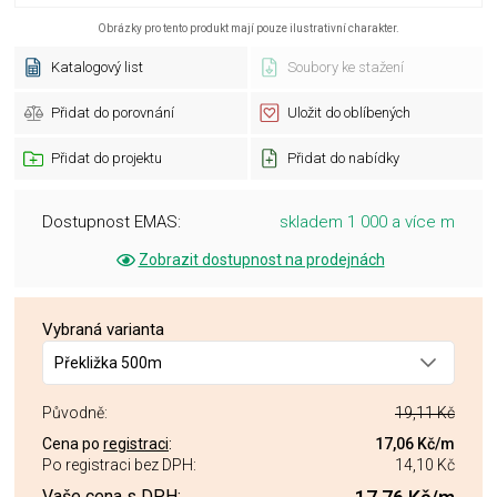
Obrázky pro tento produkt mají pouze ilustrativní charakter.
Katalogový list
Soubory ke stažení
Přidat do porovnání
Uložit do oblíbených
Přidat do projektu
Přidat do nabídky
Dostupnost EMAS:
skladem 1 000 a více m
Zobrazit dostupnost na prodejnách
Vybraná varianta
Překližka 500m
Původně:
19,11 Kč
Cena po
registraci
:
17,06 Kč
/m
Po registraci bez DPH:
14,10 Kč
Vaše cena s DPH: