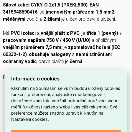
Silový kabel CYKY-O 2x1,5 (PREKL500)
,
EAN
3415948690416
, se
jmenovitým průřezem 1,5 mm2
,
měděnými
vodiči a
2 žílami
je určen pro pevné uložení.
Má
PVC izolaci
a
vnější plášť z PVC
, je
třída 1 (pevný)
s
pracovním napětím 750 V / 450 V (U/U0)
a přibližným
vnějším průměrem 7,5 mm
; je
zpomalovač hoření (IEC
60332-1-2)
,
obsahuje halogeny
a
nemá stínění ani
ochranný vodič
, barva pláště je
černá
.
PROČ SI VYBRAT TENTO SILOVÝ KABEL?
Informace o cookies
Kabel patří do produktové řady
CYKY-O
, určené pro
Kliknutím na Souhlasím se vším budou uloženy cookies
pevné uložení.
funkční, preferenční, analytické i marketingové -
dokážeme vám tak umožnit pohodlné používání webu,
Jmenovitý průřez vodiče
1,5 mm²
je vhodný pro běžné
měřit funkčnost našeho webu i vás cílit reklamou. Své
instalace osvětlení a zásuvek.
preference můžete snadno upravit kliknutím na
Vodič z
mědi
poskytuje dobrou tažnost a mechanickou
Nastavení cookies.
odolnost při montáži.