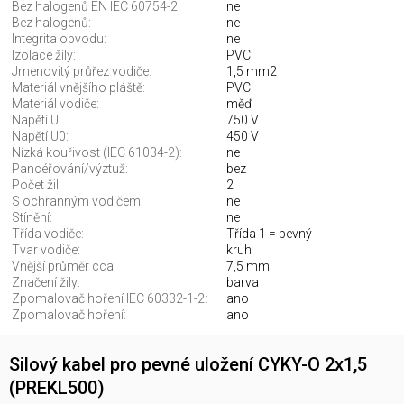
Bez halogenů EN IEC 60754-2:
ne
Bez halogenů:
ne
Integrita obvodu:
ne
Izolace žíly:
PVC
Jmenovitý průřez vodiče:
1,5 mm2
Materiál vnějšího pláště:
PVC
Materiál vodiče:
měď
Napětí U:
750 V
Napětí U0:
450 V
Nízká kouřivost (IEC 61034-2):
ne
Pancéřování/výztuž:
bez
Počet žil:
2
S ochranným vodičem:
ne
Stínění:
ne
Třída vodiče:
Třída 1 = pevný
Tvar vodiče:
kruh
Vnější průměr cca:
7,5 mm
Značení žily:
barva
Zpomalovač hoření IEC 60332-1-2:
ano
Zpomalovač hoření:
ano
Silový kabel pro pevné uložení CYKY-O 2x1,5
(PREKL500)