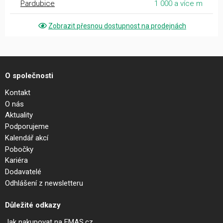
Pardubice
1 000 a více m
Zobrazit přesnou dostupnost na prodejnách
O společnosti
Kontakt
O nás
Aktuality
Podporujeme
Kalendář akcí
Pobočky
Kariéra
Dodavatelé
Odhlášení z newsletteru
Důležité odkazy
Jak nakupovat na EMAS.cz