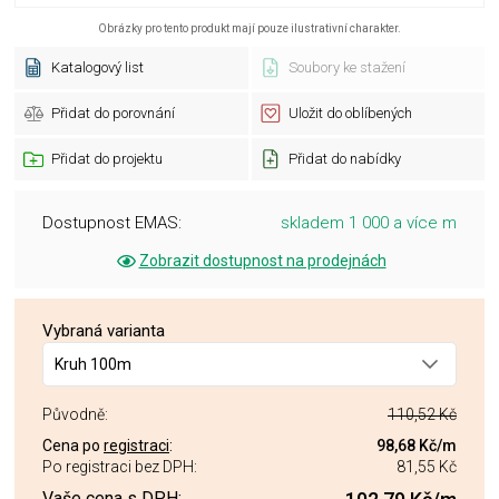
Obrázky pro tento produkt mají pouze ilustrativní charakter.
Katalogový list
Soubory ke stažení
Přidat do porovnání
Uložit do oblíbených
Přidat do projektu
Přidat do nabídky
Dostupnost EMAS:
skladem 1 000 a více m
Zobrazit dostupnost na prodejnách
Vybraná varianta
Kruh 100m
Původně:
110,52 Kč
Cena po
registraci
:
98,68 Kč
/m
Po registraci bez DPH:
81,55 Kč
Vaše cena s DPH: