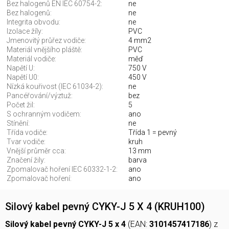
Bez halogenů EN IEC 60754-2:
ne
Bez halogenů:
ne
Integrita obvodu:
ne
Izolace žíly:
PVC
Jmenovitý průřez vodiče:
4 mm2
Materiál vnějšího pláště:
PVC
Materiál vodiče:
měď
Napětí U:
750 V
Napětí U0:
450 V
Nízká kouřivost (IEC 61034-2):
ne
Pancéřování/výztuž:
bez
Počet žil:
5
S ochranným vodičem:
ano
Stínění:
ne
Třída vodiče:
Třída 1 = pevný
Tvar vodiče:
kruh
Vnější průměr cca:
13 mm
Značení žily:
barva
Zpomalovač hoření IEC 60332-1-2:
ano
Zpomalovač hoření:
ano
Silový kabel pevný CYKY-J 5 X 4 (KRUH100)
Silový kabel pevný CYKY-J 5 x 4
(EAN:
3101457417186
) z