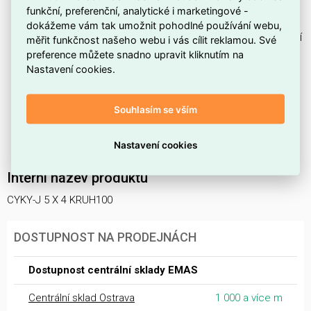
funkční, preferenční, analytické i marketingové -
včetně ochranného a neutrálního vodiče.
dokážeme vám tak umožnit pohodlné používání webu,
Obsahuje
zpomalovač hoření
, čímž se zpomaluje šíření
měřit funkčnost našeho webu i vás cílit reklamou. Své
plamene v případě požáru.
preference můžete snadno upravit kliknutím na
Nastavení cookies.
Patří do produktové řady
CYKY-J
, určené pro pevné
uložení v budovách.
Souhlasím se vším
Tento kabel není bezhalogenový (
ne
), což je třeba
zohlednit tam, kde se vyžaduje bezhalogenová
Nastavení cookies
konstrukce.
Interní název produktu
CYKY-J 5 X 4 KRUH100
DOSTUPNOST NA PRODEJNÁCH
Dostupnost centrální sklady EMAS
Centrální sklad Ostrava
1 000 a více m