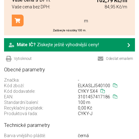
102,79 Kč
/m
Vaše cena bez DPH:
84,95 Kč
/m
m
Přidat do košíku
Zadávejte násobky 100 m.
Máte IČ?
Získejte ještě výhodnější ceny!
Vytisknout
Odeslat emailem
Obecné parametry
Značka:
-
Kód zboží:
ELKASLJ540100
Kód dodavatele:
CYKY 5X4
EAN:
3101457417186
Standardní balení:
100 m
Recyklační poplatek:
0,00 Kč
Produktová řada:
CYKY-J
Technické parametry
Barva vnějšího pláště:
černá