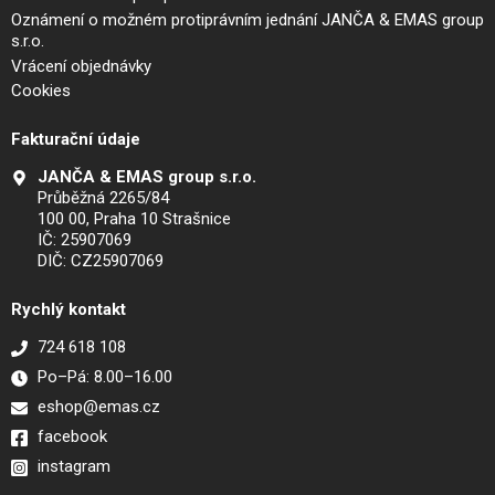
Oznámení o možném protiprávním jednání JANČA & EMAS group
s.r.o.
Vrácení objednávky
Cookies
Fakturační údaje
JANČA & EMAS group s.r.o.
Průběžná 2265/84
100 00, Praha 10 Strašnice
IČ: 25907069
DIČ: CZ25907069
Rychlý kontakt
724 618 108
Po–Pá: 8.00–16.00
eshop@emas.cz
facebook
instagram