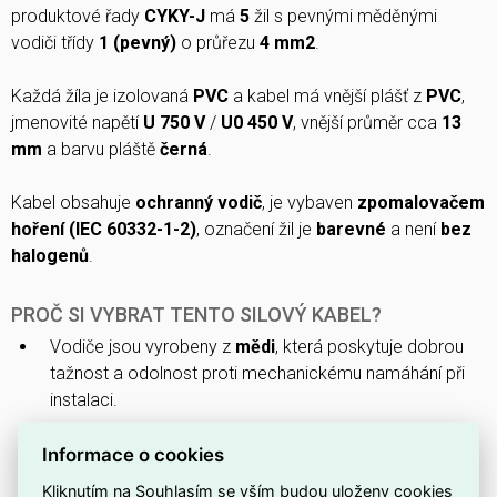
produktové řady
CYKY-J
má
5
žil s pevnými měděnými
vodiči třídy
1 (pevný)
o průřezu
4 mm2
.
Každá žíla je izolovaná
PVC
a kabel má vnější plášť z
PVC
,
jmenovité napětí
U 750 V
/
U0 450 V
, vnější průměr cca
13
mm
a barvu pláště
černá
.
Kabel obsahuje
ochranný vodič
, je vybaven
zpomalovačem
hoření (IEC 60332-1-2)
, označení žil je
barevné
a není
bez
halogenů
.
PROČ SI VYBRAT TENTO SILOVÝ KABEL?
Vodiče jsou vyrobeny z
mědi
, která poskytuje dobrou
tažnost a odolnost proti mechanickému namáhání při
instalaci.
Kabel má jmenovitý průřez vodičů
4 mm2
, vhodný pro
Informace o cookies
běžné silové rozvody.
Kliknutím na Souhlasím se vším budou uloženy cookies
S
5 žilami
umožňuje připojení třífázových obvodů