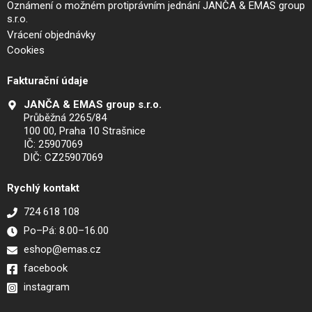
Oznámení o možném protiprávním jednání JANČA & EMAS group
s.r.o.
Vrácení objednávky
Cookies
Fakturační údaje
JANČA & EMAS group s.r.o.
Průběžná 2265/84
100 00, Praha 10 Strašnice
IČ: 25907069
DIČ: CZ25907069
Rychlý kontakt
724 618 108
Po–Pá: 8.00–16.00
eshop@emas.cz
facebook
instagram