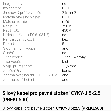
Integrita obvodu:
ne
Izolace žíly:
PVC
Jmenovitý průřez vodiče:
2,5 mm2
Materiál vnějšího pláště:
PVC
Materiál vodiče:
měď
Napětí U:
750 V
Napětí U0:
450 V
Nízká kouřivost (IEC 61034-2):
ne
Pancéřování/výztuž:
bez
Počet žil:
5
S ochranným vodičem:
ano
Stínění:
ne
Třída vodiče:
Třída 1 = pevný
Tvar vodiče:
kruh
Vnější průměr cca:
11,5 mm
Značení žily:
barva
Zpomalovač hoření IEC 60332-1-2:
ano
Zpomalovač hoření:
ano
Silový kabel pro pevné uložení CYKY-J 5x2,5
(PREKL500)
Silový kabel pro pevné uložení
CYKY-J 5x2,5 (PREKL500)