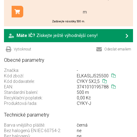
m
Přidat do košíku
Zadávejte násobky 500 m.
Máte IČ?
Získejte ještě výhodnější ceny!
Vytisknout
Odeslat emailem
Obecné parametry
Značka:
-
Kód zboží:
ELKASLJ525500
Kód dodavatele:
CYKY 5X2,5
EAN:
3741010195788
Standardní balení:
500 m
Recyklační poplatek:
0,00 Kč
Produktová řada:
CYKY-J
Technické parametry
Barva vnějšího pláště:
černá
Bez halogenů EN IEC 60754-2:
ne
Bez halogenů:
ne