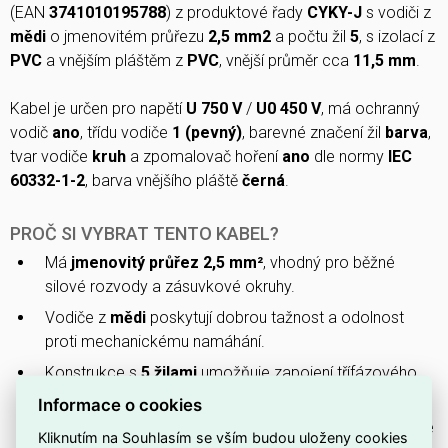
(EAN
3741010195788
) z produktové řady
CYKY-J
s vodiči z
mědi
o jmenovitém průřezu
2,5 mm2
a počtu žil
5
, s izolací z
PVC
a vnějším pláštěm z
PVC
, vnější průměr cca
11,5 mm
.
Kabel je určen pro napětí
U 750 V
/
U0 450 V
, má ochranný
vodič
ano
, třídu vodiče
1 (pevný)
, barevné značení žil
barva
,
tvar vodiče
kruh
a zpomalovač hoření
ano
dle normy
IEC
60332-1-2
, barva vnějšího pláště
černá
.
PROČ SI VYBRAT TENTO KABEL?
Má
jmenovitý průřez 2,5 mm²
, vhodný pro běžné
silové rozvody a zásuvkové okruhy.
Vodiče z
mědi
poskytují dobrou tažnost a odolnost
proti mechanickému namáhání.
Konstrukce s
5 žilami
umožňuje zapojení třífázového
rozvodu včetně pracovního a ochranného vodiče.
Informace o cookies
Kabel je vybaven
zpomalovačem hoření
, což omezuje
Kliknutím na Souhlasím se vším budou uloženy cookies