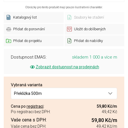
Obrázky pro tento produkt mají pouze ilustrativní charakter.
Katalogový list
Soubory ke stažení
Přidat do porovnání
Uložit do oblíbených
Přidat do projektu
Přidat do nabídky
Dostupnost EMAS:
skladem 1 000 a více m
Zobrazit dostupnost na prodejnách
Vybraná varianta
Překližka 500m
Cena po
registraci
:
59,80 Kč
/m
Po registraci bez DPH:
49,42 Kč
Vaše cena s DPH:
59,80 Kč
/m
Vaše cena bez DPH:
49,42 Kč
/m