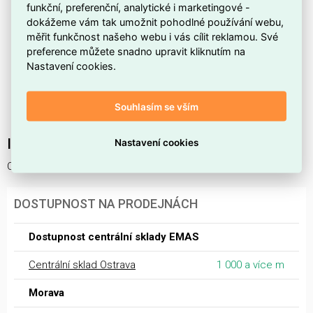
šíření plamene při požáru.
funkční, preferenční, analytické i marketingové -
dokážeme vám tak umožnit pohodlné používání webu,
Patří do produktové řady
CYKY-J
, určené pro pevné
měřit funkčnost našeho webu i vás cílit reklamou. Své
uložení kabelů.
preference můžete snadno upravit kliknutím na
Kabel není
bez halogenů
a zároveň nepodporuje
Nastavení cookies.
integritu obvodu
při požáru, což je třeba zohlednit při
použití v objektech s vyššími požadavky na
Souhlasím se vším
bezpečnost.
Interní název produktu
Nastavení cookies
CYKY-J 5 X 2,5 PREKL500
DOSTUPNOST NA PRODEJNÁCH
Dostupnost centrální sklady EMAS
Centrální sklad Ostrava
1 000 a více m
Morava