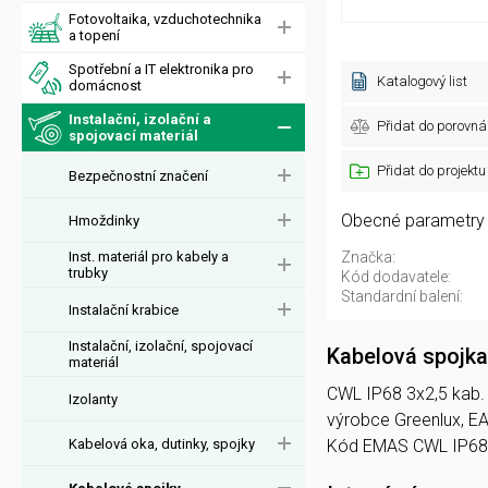
Fotovoltaika, vzduchotechnika
a topení
Spotřební a IT elektronika pro
Katalogový list
domácnost
Instalační, izolační a
Přidat do porovná
spojovací materiál
Přidat do projektu
Bezpečnostní značení
Obecné parametry
Hmoždinky
Inst. materiál pro kabely a
Značka:
trubky
Kód dodavatele:
Standardní balení:
Instalační krabice
Instalační, izolační, spojovací
Kabelová spojk
materiál
CWL IP68 3x2,5 kab. s
Izolanty
výrobce Greenlux, 
Kabelová oka, dutinky, spojky
Kód EMAS CWL IP68 