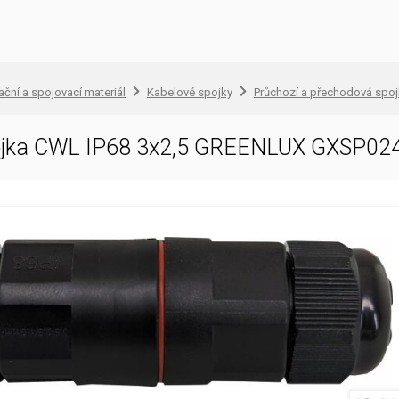
lační a spojovací materiál
Kabelové spojky
Průchozí a přechodová spo
ojka CWL IP68 3x2,5 GREENLUX GXSP02