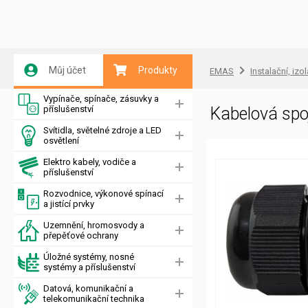
Můj účet
Produkty
EMAS
Instalační, izo
Vypínače, spínače, zásuvky a
příslušenství
Kabelová sp
Svítidla, světelné zdroje a LED
osvětlení
Elektro kabely, vodiče a
příslušenství
Rozvodnice, výkonové spínací
a jistící prvky
Uzemnění, hromosvody a
přepěťové ochrany
Úložné systémy, nosné
systémy a příslušenství
Datová, komunikační a
telekomunikační technika