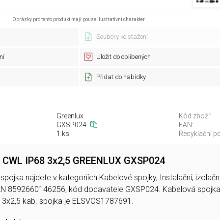
Obrázky pro tento produkt mají pouze ilustrativní charakter.
Soubory ke stažení
ní
Uložit do oblíbených
Přidat do nabídky
Greenlux
Kód zboží:
GXSP024
EAN:
1 ks
Recyklační po
a CWL IP68 3x2,5 GREENLUX GXSP024
pojka najdete v kategoriích Kabelové spojky, Instalační, izolač
EAN 8592660146256, kód dodavatele GXSP024. Kabelová spojk
3x2,5 kab. spojka je ELSVOS1787691.