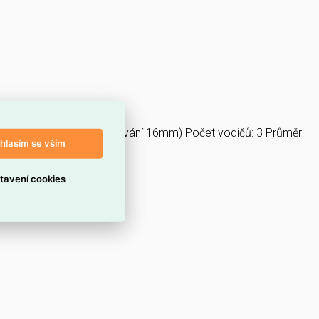
ay svítidel.
ů 2,5 mm² (délka odizolování 16mm) Počet vodičů: 3 Průměr
hlasím se vším
tavení cookies