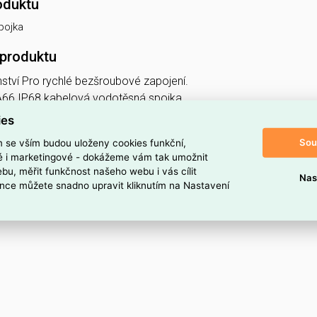
oduktu
pojka
 produktu
nství Pro rychlé bezšroubové zapojení.
PA66 IP68 kabelová vodotěsná spojka.
užití, například pro připojení LED reflektorů, street light a highb
ies
u 0,75-2,5mm² (délka odizolování 10mm) Maximální průřez vodič
Sou
m se vším budou uloženy cookies funkční,
ké i marketingové - dokážeme vám tak umožnit
 U/I: 250V/16A Určeno k povrchové instalaci.
bu, měřit funkčnost našeho webu i vás cílit
Nas
 kabelu v tahu.
nce můžete snadno upravit kliknutím na Nastavení
BALENÍ PO 10KS.