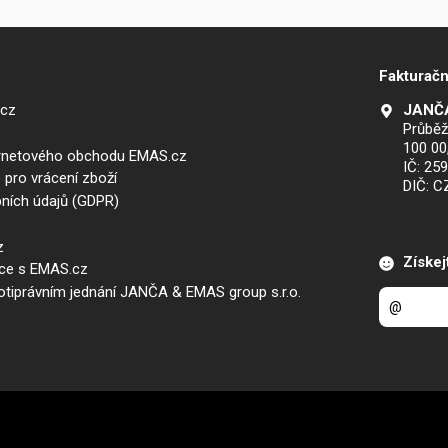
Fakturačn
.cz
JANČA
Průběž
100 00
ernetového obchodu EMAS.cz
IČ: 25
 pro vrácení zboží
DIČ: 
ních údajů (GDPR)
z
Získej
áce s EMAS.cz
iprávním jednání JANČA & EMAS group s.r.o.