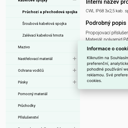
Kabelové spojky
Interní název pr
CWL IP68 3x2,5 kab. s
Průchozí a přechodová spojka
Podrobný popis
Šroubová kabelová spojka
Propojovací přísluše
Zalévací kabelová hmota
Materiál: polyamid 
Vhodné pro venkovní po
Mazivo
Informace o cook
Pro vodiče o průřez
Kliknutím na Souhlasí
Nastřelovací materiál
kabelu: 6/7
preferenční, analytic
- 11/12 mm Maximální
pohodlné používání we
Ochrana vodičů
Bez pevnostní fixace
reklamou. Své prefere
DOSTUPNÉ POUZE V 
cookies.
Pásky
Pomocný materiál
Průchodky
Příslušenství