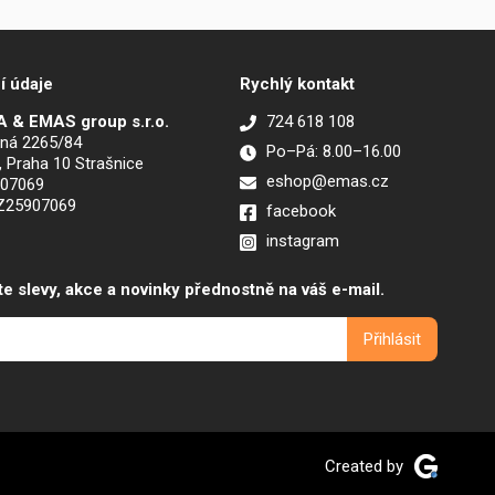
í údaje
Rychlý kontakt
 & EMAS group s.r.o.
724 618 108
ná 2265/84
Po–Pá: 8.00–16.00
, Praha 10 Strašnice
eshop@emas.cz
907069
CZ25907069
facebook
instagram
te slevy, akce a novinky přednostně na váš e-mail.
Created by