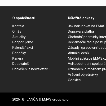
O společnosti
Důležité odkazy
Kontakt
Jak nakupovat na EMAS
O nás
Doprava a platba
Aktuality
Obchodní podmínky int
Podporujeme
Reklamační řád a postup
Kalendář akcí
Zásady zpracování osob
Pobočky
Aktuální ceník
Kariéra
Mobilní aplikace EMAS.c
Dodavatelé
Velkoobchodní spolupr
Odhlášení z newsletteru
Oznámení o možném prot
Vrácení objednávky
Cookies
2026 © JANČA & EMAS group s.r.o.