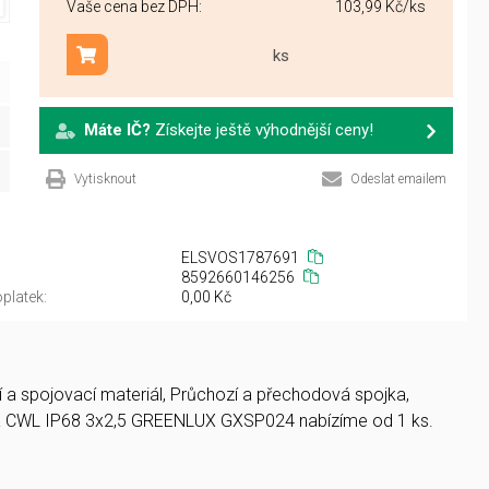
Vaše cena bez DPH:
103,99 Kč
/ks
ks
Přidat do košíku
Máte IČ?
Získejte ještě výhodnější ceny!
Vytisknout
Odeslat emailem
ELSVOS1787691
8592660146256
platek:
0,00 Kč
ní a spojovací materiál, Průchozí a přechodová spojka,
a CWL IP68 3x2,5 GREENLUX GXSP024 nabízíme od 1 ks.