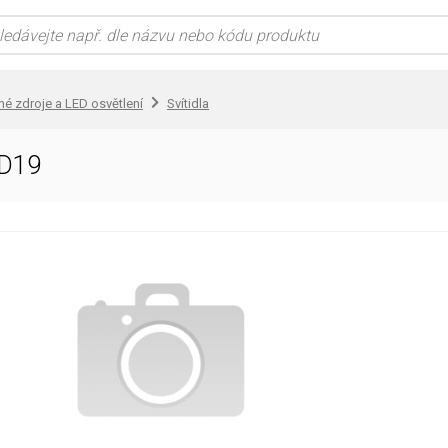
lné zdroje a LED osvětlení
Svítidla
D19