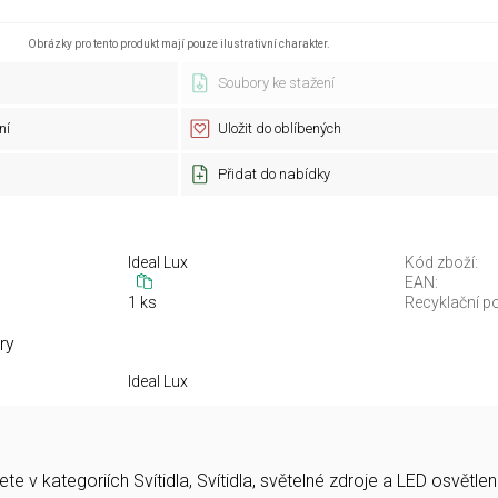
Obrázky pro tento produkt mají pouze ilustrativní charakter.
Soubory ke stažení
ní
Uložit do oblíbených
Přidat do nabídky
Ideal Lux
Kód zboží:
EAN:
1 ks
Recyklační po
ry
Ideal Lux
e v kategoriích Svítidla, Svítidla, světelné zdroje a LED osvětl