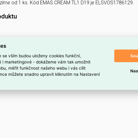
zíme od 1 ks. Kód EMAS CREAM TL1 D19 je ELSVOS1786129.
oduktu
ies
Sou
m se vším budou uloženy cookies funkční,
ké i marketingové - dokážeme vám tak umožnit
bu, měřit funkčnost našeho webu i vás cílit
Nas
nce můžete snadno upravit kliknutím na Nastavení