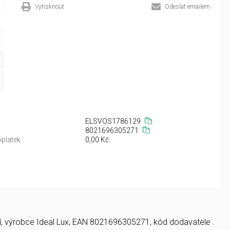
Vytisknout
Odeslat emailem
ELSVOS1786129
8021696305271
platek:
0,00 Kč
ení, výrobce Ideal Lux, EAN 8021696305271, kód dodavatele .