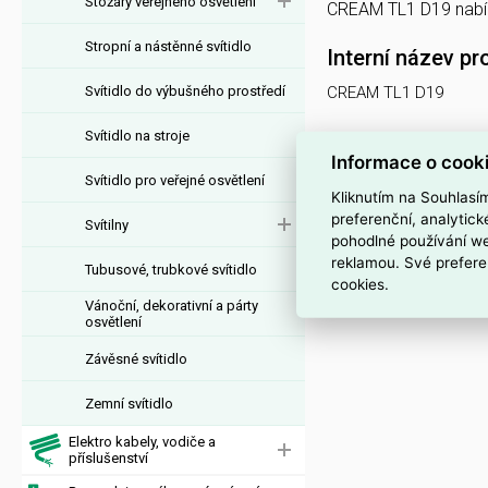
Stožáry veřejného osvětlení
CREAM TL1 D19 nabí
Stropní a nástěnné svítidlo
Interní název pr
Svítidlo do výbušného prostředí
CREAM TL1 D19
Svítidlo na stroje
Informace o cook
Svítidlo pro veřejné osvětlení
Kliknutím na Souhlasí
preferenční, analytic
Svítilny
pohodlné používání we
reklamou. Své prefere
Tubusové, trubkové svítidlo
cookies.
Vánoční, dekorativní a párty
osvětlení
Závěsné svítidlo
Zemní svítidlo
Elektro kabely, vodiče a
příslušenství