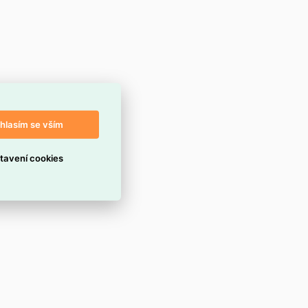
hlasím se vším
tavení cookies