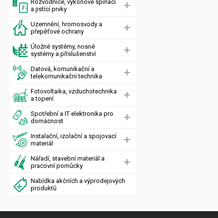
Rozvodnice, výkonové spínací
a jistící prvky
Uzemnění, hromosvody a
přepěťové ochrany
Úložné systémy, nosné
systémy a příslušenství
Datová, komunikační a
telekomunikační technika
Fotovoltaika, vzduchotechnika
a topení
Spotřební a IT elektronika pro
domácnost
Instalační, izolační a spojovací
materiál
Nářadí, stavební materiál a
pracovní pomůcky
Nabídka akčních a výprodejových
produktů