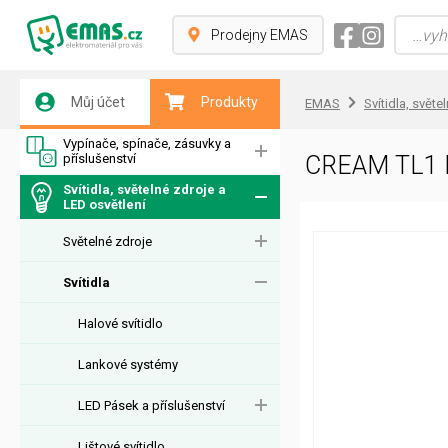
Prodejny EMAS
Můj účet
Produkty
EMAS
Svítidla, světe
Vypínače, spínače, zásuvky a
příslušenství
CREAM TL1 
Svítidla, světelné zdroje a
LED osvětlení
Světelné zdroje
Svítidla
Halové svítidlo
Lankové systémy
LED Pásek a příslušenství
Lištové svítidlo