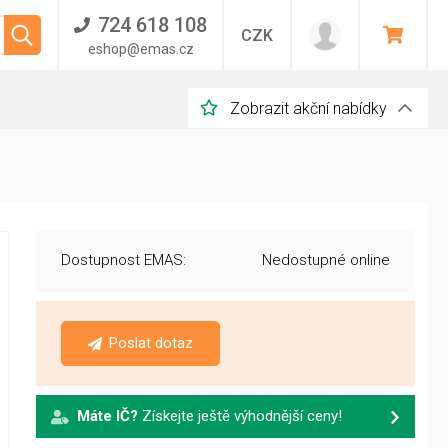
724 618 108
CZK
eshop@emas.cz
Zobrazit akční nabídky
Dostupnost EMAS:
Nedostupné online
Poslat dotaz
Máte IČ?
Získejte ještě výhodnější ceny!