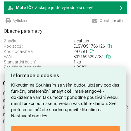
Máte IČ?
Získejte ještě výhodnější ceny!
Vytisknout
Odeslat emailem
Obecné parametry
Značka:
Ideal Lux
Kód zboží:
ELSVOS1786126
Kód dodavatele:
297781
EAN:
8021696297781
Standardní balení:
1 ks
Recyklační poplatek:
4,00 Kč
Informace o cookies
COTTON SP1 D13
Kliknutím na Souhlasím se vším budou uloženy cookies
funkční, preferenční, analytické i marketingové -
COTTON SP1 D13 najdete v kategoriích Svítidla, Svítidla,
dokážeme vám tak umožnit pohodlné používání webu,
světelné zdroje a LED osvětlení, výrobce Ideal Lux, EAN
měřit funkčnost našeho webu i vás cílit reklamou. Své
8021696297781, kód dodavatele 297781. COTTON SP1 D13
preference můžete snadno upravit kliknutím na
nabízíme od 1 ks. Kód EMAS COTTON SP1 D13 je
Nastavení cookies.
ELSVOS1786126.