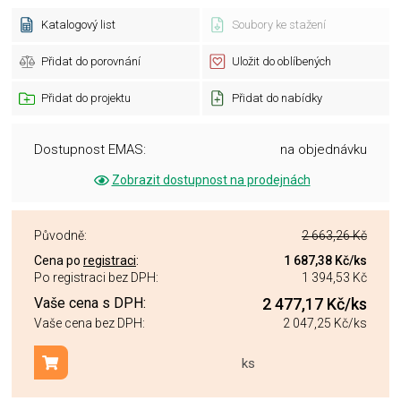
Katalogový list
Soubory ke stažení
Přidat do porovnání
Uložit do oblíbených
Přidat do projektu
Přidat do nabídky
Dostupnost EMAS:
na objednávku
Zobrazit dostupnost na prodejnách
Původně:
2 663,26 Kč
Cena po
registraci
:
1 687,38 Kč
/ks
Po registraci bez DPH:
1 394,53 Kč
Vaše cena s DPH:
2 477,17 Kč
/ks
Vaše cena bez DPH:
2 047,25 Kč
/ks
ks
Přidat do košíku