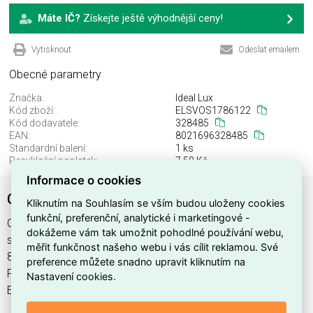
Máte IČ?
Získejte ještě výhodnější ceny!
Vytisknout
Odeslat emailem
Obecné parametry
Značka:
Ideal Lux
Kód zboží:
ELSVOS1786122
Kód dodavatele:
328485
EAN:
8021696328485
Standardní balení:
1 ks
Recyklační poplatek:
7,50 Kč
Informace o cookies
COSMOPOLITAN PL8
Kliknutím na Souhlasím se vším budou uloženy cookies
funkční, preferenční, analytické i marketingové -
COSMOPOLITAN PL8 najdete v kategoriích Svítidla, Svítidla,
dokážeme vám tak umožnit pohodlné používání webu,
světelné zdroje a LED osvětlení, výrobce Ideal Lux, EAN
měřit funkčnost našeho webu i vás cílit reklamou. Své
8021696328485, kód dodavatele 328485. COSMOPOLITAN
preference můžete snadno upravit kliknutím na
PL8 nabízíme od 1 ks. Kód EMAS COSMOPOLITAN PL8 je
Nastavení cookies.
ELSVOS1786122.