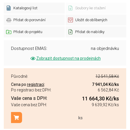
Katalogový list
Soubory ke stažení
Přidat do porovnání
Uložit do oblíbených
Přidat do projektu
Přidat do nabídky
Dostupnost EMAS:
na objednávku
Zobrazit dostupnost na prodejnách
Původně:
12 541,58 Kč
Cena po
registraci
:
7 941,04 Kč
/ks
Po registraci bez DPH:
6 562,84 Kč
Vaše cena s DPH:
11 664,30 Kč
/ks
Vaše cena bez DPH:
9 639,92 Kč
/ks
ks
Přidat do košíku