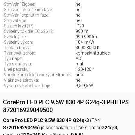
Stmívání Zigbee:
ne
Stmívání přerušením fáze:
ne
Stmívání sepnutím fáze:
ne
Stmívatelné:
ne
Stupeň krytí (IP):
IP20
Světelný tok dle IEC 62612:
990 lm
Světelný tok.:
990-990 lm
Světelný výkon:
104 lm/W
Teplota barvy.:
3000-3000 K
Tvar svět. zdroje:
kompaktní trubice
Typ napětí:
AC
Typ skla/krytu:
mat
Úhel paprsku:
120-120 °
Vhodné pro elektronický předřadník:
ano
Vláknová žárovka:
ne
Výkon světelného zdroje.:
9,5-9,5 W
CorePro LED PLC 9.5W 830 4P G24q-3 PHILIPS
872016929049500
CorePro LED PLC 9.5W 830 4P G24q-3
(EAN:
8720169290495
) je kompaktní trubice s paticí
G24q-3
,
napětím
220–240 V
a příkonem
9,5 W
.