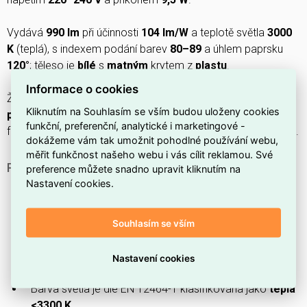
Vydává
990 lm
při účinnosti
104 lm/W
a teplotě světla
3000
K
(teplá), s indexem podání barev
80–89
a úhlem paprsku
120°
; těleso je
bílé
s
matným
krytem z
plastu
.
Informace o cookies
Životnost je
30000 h
, je kompatibilní s
elektronickým
Kliknutím na Souhlasím se vším budou uloženy cookies
předřadníkem
, energetická třída
F
, účiník
0,9
a
funkční, preferenční, analytické i marketingové -
fotobiologická bezpečnost
RG0
; stmívání není podporováno.
dokážeme vám tak umožnit pohodlné používání webu,
měřit funkčnost našeho webu i vás cílit reklamou. Své
PROČ SI VYBRAT COREPRO LED PLC 9.5W 830 4P?
preference můžete snadno upravit kliknutím na
Nastavení cookies.
Pro montáž do kompaktních svítidel se hodí tvar
kompaktní trubice
.
Souhlasím se vším
Je určen pro patice
G24q-3
.
Provozní napětí je
220–240 V
.
Nastavení cookies
Vydává teplé bílé světlo s teplotou
3000 K
.
Barva světla je dle EN 12464-1 klasifikována jako
teplá
<3300 K
.