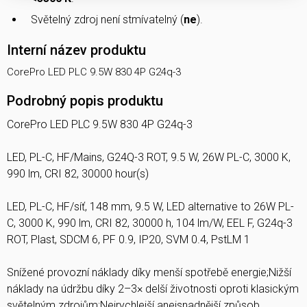
Světelný zdroj není stmívatelný (
ne
).
Interní název produktu
CorePro LED PLC 9.5W 830 4P G24q-3
Podrobný popis produktu
CorePro LED PLC 9.5W 830 4P G24q-3
LED, PL-C, HF/Mains, G24Q-3 ROT, 9.5 W, 26W PL-C, 3000 K,
990 lm, CRI 82, 30000 hour(s)
LED, PL-C, HF/síť, 148 mm, 9.5 W, LED alternative to 26W PL-
C, 3000 K, 990 lm, CRI 82, 30000 h, 104 lm/W, EEL F, G24q-3
ROT, Plast, SDCM 6, PF 0.9, IP20, SVM 0.4, PstLM 1
Snížené provozní náklady díky menší spotřebě energie;Nižší
náklady na údržbu díky 2–3× delší životnosti oproti klasickým
světelným zdrojům;Nejrychlejší anejsnadnější způsob