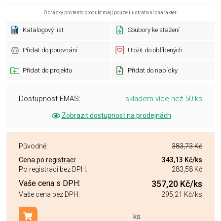
Obrázky pro tento produkt mají pouze ilustrativní charakter.
Katalogový list
Soubory ke stažení
Přidat do porovnání
Uložit do oblíbených
Přidat do projektu
Přidat do nabídky
Dostupnost EMAS:
skladem více než 50 ks
Zobrazit dostupnost na prodejnách
Původně:
383,73 Kč
Cena po
registraci
:
343,13 Kč
/ks
Po registraci bez DPH:
283,58 Kč
Vaše cena s DPH:
357,20 Kč
/ks
Vaše cena bez DPH:
295,21 Kč
/ks
ks
Přidat do košíku