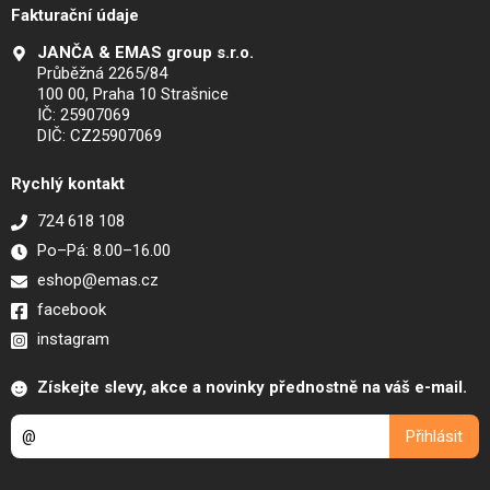
Fakturační údaje
JANČA & EMAS group s.r.o.
Průběžná 2265/84
100 00, Praha 10 Strašnice
IČ: 25907069
DIČ: CZ25907069
Rychlý kontakt
724 618 108
Po–Pá: 8.00–16.00
eshop@emas.cz
facebook
instagram
Získejte slevy, akce a novinky přednostně na váš e-mail.