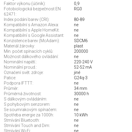
Faktor výkonu (účiník):
0,9
Fotobiologická bezpečnost EN
RG0
62471:
Index podání barev (CRI):
80-89
Kompatibilní s Amazon Alexa:
ne
Kompatibilní s Apple HomeKit:
ne
Kompatibilní s Google Assistant:
ne
Konzistence barev (McAdam):
SDCM6
Materiál žárovky:
plast
Min. počet spínacích cyklů:
200000
Možnost dálkového ovládání:
ne
Nominální napětí.:
220-240 V
Nominální proud.:
52-52 mA
Označení svět. zdroje:
jiné
Patice:
G24q-3
Podpora IFTTT:
ne
Průměr:
34 mm
Průměrná životnost:
30000 h
S dálkovým ovládáním:
ne
S pohybovým senzorem:
ne
Se soumrakovým spínačem:
ne
Spotřeba energie za 1000h:
10 kWh
Stmívání Bluetooth:
ne
Stmívání Touch and Dim:
ne
Stmívání Wi-Fi:
ne