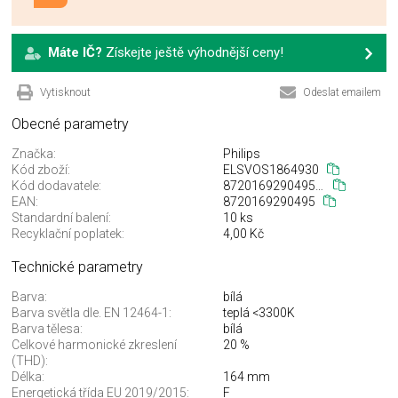
Máte IČ?
Získejte ještě výhodnější ceny!
Vytisknout
Odeslat emailem
Obecné parametry
Značka:
Philips
Kód zboží:
ELSVOS1864930
Kód dodavatele:
872016929049500
EAN:
8720169290495
Standardní balení:
10 ks
Recyklační poplatek:
4,00 Kč
Technické parametry
Barva:
bílá
Barva světla dle. EN 12464-1:
teplá <3300K
Barva tělesa:
bílá
Celkové harmonické zkreslení
20 %
(THD):
Délka:
164 mm
Energetická třída EU 2019/2015:
F