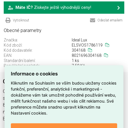
Máte IČ?
Získejte ještě výhodnější ceny!
Vytisknout
Odeslat emailem
Obecné parametry
Značka:
Ideal Lux
Kód zboží:
ELSVOS1786119
Kód dodavatele:
304168
EAN:
8021696304168
Standardní balení:
1 ks
Recyklační poplatek:
7,50 Kč
Informace o cookies
COMET PT NERO
Kliknutím na Souhlasím se vším budou uloženy cookies
funkční, preferenční, analytické i marketingové -
COMET PT NERO najdete v kategoriích Svítidla, Svítidla,
dokážeme vám tak umožnit pohodlné používání webu,
světelné zdroje a LED osvětlení, výrobce Ideal Lux, EAN
měřit funkčnost našeho webu i vás cílit reklamou. Své
8021696304168, kód dodavatele 304168. COMET PT NERO
preference můžete snadno upravit kliknutím na
nabízíme od 1 ks. Kód EMAS COMET PT NERO je
Nastavení cookies.
ELSVOS1786119.