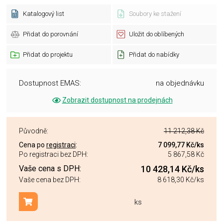
Katalogový list
Soubory ke stažení
Přidat do porovnání
Uložit do oblíbených
Přidat do projektu
Přidat do nabídky
Dostupnost EMAS:
na objednávku
Zobrazit dostupnost na prodejnách
Původně:
11 212,38 Kč
Cena po
registraci
:
7 099,77 Kč
/ks
Po registraci bez DPH:
5 867,58 Kč
Vaše cena s DPH:
10 428,14 Kč
/ks
Vaše cena bez DPH:
8 618,30 Kč
/ks
ks
Přidat do košíku