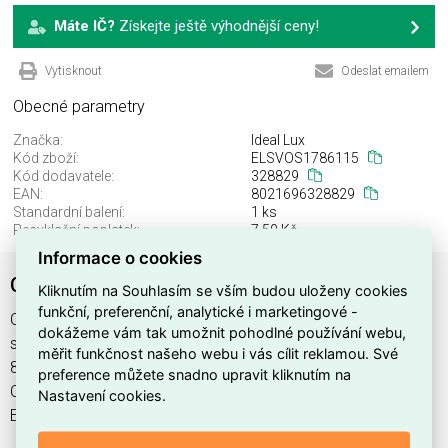
Máte IČ?
Získejte ještě výhodnější ceny!
Vytisknout
Odeslat emailem
Obecné parametry
Značka:
Ideal Lux
Kód zboží:
ELSVOS1786115
Kód dodavatele:
328829
EAN:
8021696328829
Standardní balení:
1 ks
Recyklační poplatek:
7,50 Kč
Informace o cookies
CLIO MPT1 COFFEE
Kliknutím na Souhlasím se vším budou uloženy cookies
funkční, preferenční, analytické i marketingové -
CLIO MPT1 COFFEE najdete v kategoriích Svítidla, Svítidla,
dokážeme vám tak umožnit pohodlné používání webu,
světelné zdroje a LED osvětlení, výrobce Ideal Lux, EAN
měřit funkčnost našeho webu i vás cílit reklamou. Své
8021696328829, kód dodavatele 328829. CLIO MPT1
preference můžete snadno upravit kliknutím na
COFFEE nabízíme od 1 ks. Kód EMAS CLIO MPT1 COFFEE je
Nastavení cookies.
ELSVOS1786115.