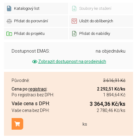
Katalogový list
Soubory ke stažení
Přidat do porovnání
Uložit do oblíbených
Přidat do projektu
Přidat do nabídky
Dostupnost EMAS:
na objednávku
Zobrazit dostupnost na prodejnách
Původně:
3 616,91 Kč
Cena po
registraci
:
2 292,51 Kč
/ks
Po registraci bez DPH:
1 894,64 Kč
Vaše cena s DPH:
3 364,36 Kč
/ks
Vaše cena bez DPH:
2 780,46 Kč
/ks
ks
Přidat do košíku