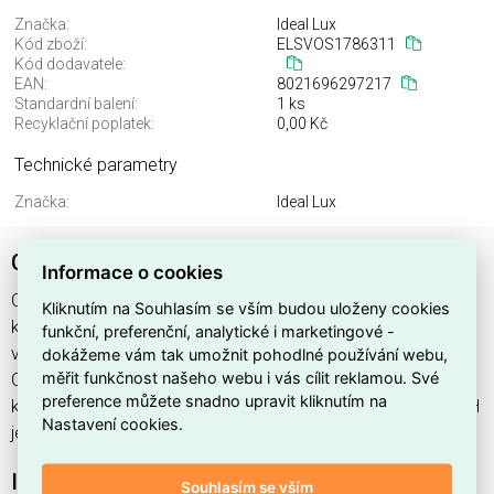
Značka:
Ideal Lux
Kód zboží:
ELSVOS1786311
Kód dodavatele:
EAN:
8021696297217
Standardní balení:
1 ks
Recyklační poplatek:
0,00 Kč
Technické parametry
Značka:
Ideal Lux
CHEF INPUT POWER CABLE BUTTON SWITCH
Informace o cookies
CHEF INPUT POWER CABLE BUTTON SWITCH najdete v
Kliknutím na Souhlasím se vším budou uloženy cookies
kategoriích Svítidla, Svítidla, světelné zdroje a LED osvětlení,
funkční, preferenční, analytické i marketingové -
výrobce Ideal Lux, EAN 8021696297217, kód dodavatele .
dokážeme vám tak umožnit pohodlné používání webu,
měřit funkčnost našeho webu i vás cílit reklamou. Své
CHEF INPUT POWER CABLE BUTTON SWITCH nabízíme od 1
preference můžete snadno upravit kliknutím na
ks. Kód EMAS CHEF INPUT POWER CABLE BUTTON SWITCH
Nastavení cookies.
je ELSVOS1786311.
Interní název produktu
Souhlasím se vším