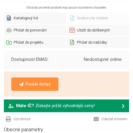
Obrázky pro tento produkt mají pouze ilustrativní charakter.
Katalogový list
Soubory ke stažení
Přidat do porovnání
Uložit do oblíbených
Přidat do projektu
Přidat do nabídky
Dostupnost EMAS:
Nedostupné online
Poslat dotaz
Máte IČ?
Získejte ještě výhodnější ceny!
Vytisknout
Odeslat emailem
Obecné parametry