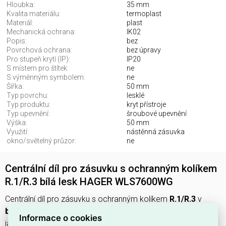
Hloubka:
35 mm
Kvalita materiálu:
termoplast
Materiál:
plast
Mechanická ochrana:
IK02
Popis:
bez
Povrchová ochrana:
bez úpravy
Pro stupeň krytí (IP):
IP20
S místem pro štítek:
ne
S výměnným symbolem:
ne
Šířka:
50 mm
Typ povrchu:
lesklé
Typ produktu:
kryt přístroje
Typ upevnění:
šroubové upevnění
Výška:
50 mm
Využití:
nástěnná zásuvka
okno/světelný průzor:
ne
Centrální díl pro zásuvku s ochranným kolíkem
R.1/R.3 bílá lesk HAGER WLS7600WG
Centrální díl pro zásuvku s ochranným kolíkem
R.1/R.3
v
bílém lesku (RAL 9010)
, vyrobený z
termoplastu (plast)
Informace o cookies
jako
kryt přístroje
pro
nástěnnou zásuvku
—
EAN