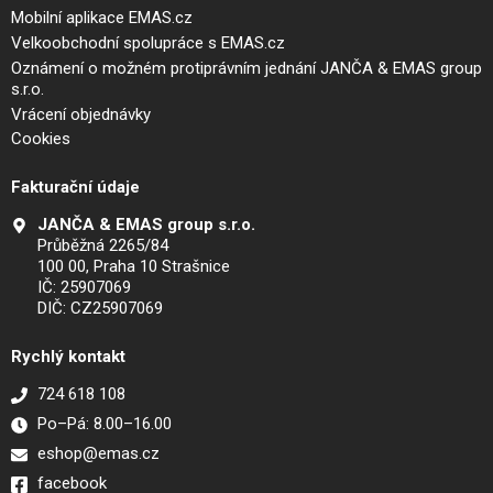
Mobilní aplikace EMAS.cz
Velkoobchodní spolupráce s EMAS.cz
Oznámení o možném protiprávním jednání JANČA & EMAS group
s.r.o.
Vrácení objednávky
Cookies
Fakturační údaje
JANČA & EMAS group s.r.o.
Průběžná 2265/84
100 00, Praha 10 Strašnice
IČ: 25907069
DIČ: CZ25907069
Rychlý kontakt
724 618 108
Po–Pá: 8.00–16.00
eshop@emas.cz
facebook