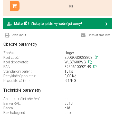
ks
Přidat do košíku
Máte IČ?
Získejte ještě výhodnější ceny!
Vytisknout
Odeslat emailem
Obecné parametry
Značka:
Hager
Kód zboží:
ELOSOS2083803
Kód dodavatele:
WLS7600WG
EAN:
3250610092149
Standardní balení:
10 ks
Recyklační poplatek:
0,00 Kč
Produktová řada:
R.1/R.3
Technické parametry
Antibakteriální ošetření:
ne
Barva RAL:
9010
Barva:
bílá
Bez halogenů:
ano