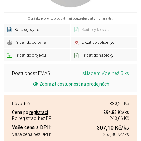
Obrázky pro tento produkt mají pouze ilustrativní charakter.
Katalogový list
Soubory ke stažení
Přidat do porovnání
Uložit do oblíbených
Přidat do projektu
Přidat do nabídky
Dostupnost EMAS:
skladem více než 5 ks
Zobrazit dostupnost na prodejnách
Původně:
330,21 Kč
Cena po
registraci
:
294,83 Kč
/ks
Po registraci bez DPH:
243,66 Kč
Vaše cena s DPH:
307,10 Kč
/ks
Vaše cena bez DPH:
253,80 Kč
/ks