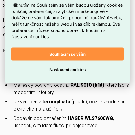
Kliknutím na Souhlasím se vším budou uloženy cookies
3250610092149
.
funkční, preferenční, analytické i marketingové -
dokážeme vám tak umožnit pohodlné používání webu,
Rozměry
50 × 50 × 35 mm
, s krytím
IP20
a mechanickou
měřit funkčnost našeho webu i vás cílit reklamou. Své
ochranou
IK02
,
bez halogenů
, s
lesklým
povrchem a
preference můžete snadno upravit kliknutím na
šroubovým upevněním
.
Nastavení cookies.
PROČ SI VYBRAT TENTO CENTRÁLNÍ DÍL?
Souhlasím se vším
Určen pro
zásuvky s ochranným kolíkem
, tedy pro
běžné instalace s uzemněním.
Nastavení cookies
Kompatibilní s produktovou řadou
R.1/R.3
.
Má lesklý povrch v odstínu
RAL 9010 (bílá)
, který ladí s
moderními interiéry.
Je vyroben z
termoplastu
(plastu), což je vhodné pro
elektrické instalační díly.
Dodáván pod označením
HAGER WLS7600WG
,
usnadňujícím identifikaci při objednávce.