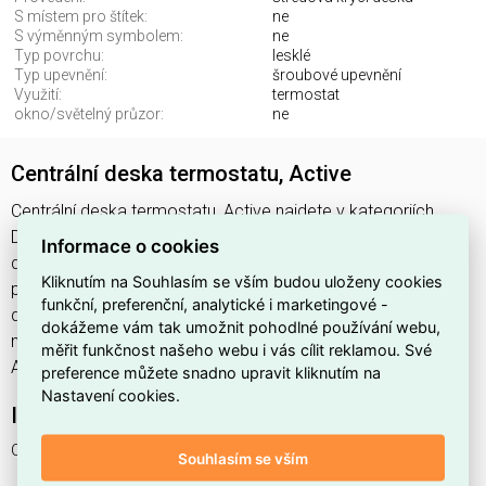
S místem pro štítek:
ne
S výměnným symbolem:
ne
Typ povrchu:
lesklé
Typ upevnění:
šroubové upevnění
Využití:
termostat
okno/světelný průzor:
ne
Centrální deska termostatu, Active
Centrální deska termostatu, Active najdete v kategoriích
Domovní spínače a zásuvky, Přístrojové kryty, Kryt pro
Informace o cookies
domácí spínací přístroje, Vypínače, spínače, zásuvky a
Kliknutím na Souhlasím se vším budou uloženy cookies
příslušenství, výrobce Schneider, EAN 4042811043827, kód
funkční, preferenční, analytické i marketingové -
dodavatele 534725. Centrální deska termostatu, Active
dokážeme vám tak umožnit pohodlné používání webu,
nabízíme od 1 ks. Kód EMAS Centrální deska termostatu,
měřit funkčnost našeho webu i vás cílit reklamou. Své
Active je ELOSOS1871270.
preference můžete snadno upravit kliknutím na
Nastavení cookies.
Interní název produktu
Centrální deska termostatu, Active
Souhlasím se vším