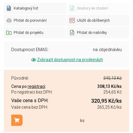
Katalogový list
Soubory ke stažení
Přidat do porovnání
Uložit do oblíbených
Přidat do projektu
Přidat do nabídky
Dostupnost EMAS:
na objednávku
Zobrazit dostupnost na prodejnách
Původně:
345,10 Kč
Cena po
registraci
:
308,13 Kč
/ks
Po registraci bez DPH:
254,65 Kč
Vaše cena s DPH:
320,95 Kč
/ks
Vaše cena bez DPH:
265,25 Kč
/ks
ks
Přidat do košíku