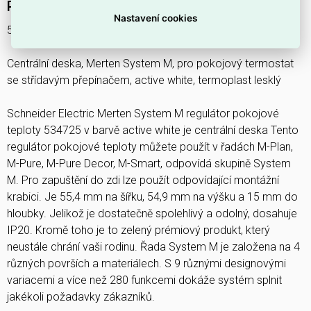
Podrobný popis produktu
Nastavení cookies
534725
Centrální deska, Merten System M, pro pokojový termostat
se střídavým přepínačem, active white, termoplast lesklý
Schneider Electric Merten System M regulátor pokojové
teploty 534725 v barvě active white je centrální deska Tento
regulátor pokojové teploty můžete použít v řadách M-Plan,
M-Pure, M-Pure Decor, M-Smart, odpovídá skupině System
M. Pro zapuštění do zdi lze použít odpovídající montážní
krabici. Je 55,4 mm na šířku, 54,9 mm na výšku a 15 mm do
hloubky. Jelikož je dostatečně spolehlivý a odolný, dosahuje
IP20. Kromě toho je to zelený prémiový produkt, který
neustále chrání vaši rodinu. Řada System M je založena na 4
různých površích a materiálech. S 9 různými designovými
variacemi a více než 280 funkcemi dokáže systém splnit
jakékoli požadavky zákazníků.