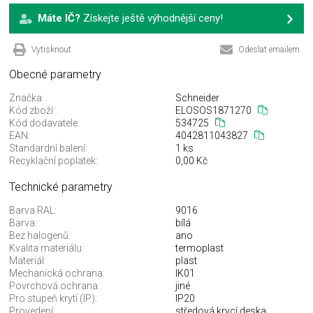
Máte IČ?
Získejte ještě výhodnější ceny!
Vytisknout
Odeslat emailem
Obecné parametry
Značka:
Schneider
Kód zboží:
ELOSOS1871270
Kód dodavatele:
534725
EAN:
4042811043827
Standardní balení:
1 ks
Recyklační poplatek:
0,00 Kč
Technické parametry
Barva RAL:
9016
Barva:
bílá
Bez halogenů:
ano
Kvalita materiálu:
termoplast
Materiál:
plast
Mechanická ochrana:
IK01
Povrchová ochrana:
jiné
Pro stupeň krytí (IP):
IP20
Provedení:
středová krycí deska