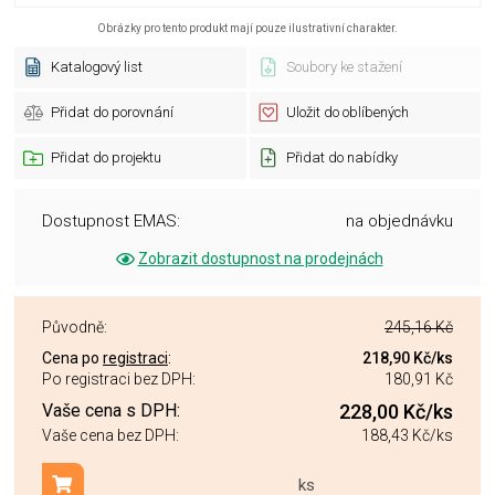
Obrázky pro tento produkt mají pouze ilustrativní charakter.
Katalogový list
Soubory ke stažení
Přidat do porovnání
Uložit do oblíbených
Přidat do projektu
Přidat do nabídky
Dostupnost EMAS:
na objednávku
Zobrazit dostupnost na prodejnách
Původně:
245,16 Kč
Cena po
registraci
:
218,90 Kč
/ks
Po registraci bez DPH:
180,91 Kč
Vaše cena s DPH:
228,00 Kč
/ks
Vaše cena bez DPH:
188,43 Kč
/ks
ks
Přidat do košíku