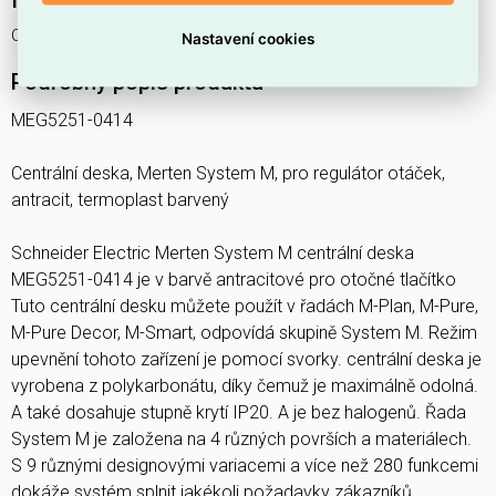
Interní název produktu
Centr. deska regul. rychl.,Sys-M, Antr
Nastavení cookies
Podrobný popis produktu
MEG5251-0414
Centrální deska, Merten System M, pro regulátor otáček,
antracit, termoplast barvený
Schneider Electric Merten System M centrální deska
MEG5251-0414 je v barvě antracitové pro otočné tlačítko
Tuto centrální desku můžete použít v řadách M-Plan, M-Pure,
M-Pure Decor, M-Smart, odpovídá skupině System M. Režim
upevnění tohoto zařízení je pomocí svorky. centrální deska je
vyrobena z polykarbonátu, díky čemuž je maximálně odolná.
A také dosahuje stupně krytí IP20. A je bez halogenů. Řada
System M je založena na 4 různých površích a materiálech.
S 9 různými designovými variacemi a více než 280 funkcemi
dokáže systém splnit jakékoli požadavky zákazníků.