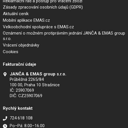
Reklamační řád a postup pro vrácení zboží
Zásady zpracování osobních údajů (GDPR)
Aktuální ceník
Mobilní aplikace EMAS.cz
Velkoobchodní spolupráce s EMAS.cz
Oznámení o možném protiprávním jednání JANČA & EMAS group
s.r.o.
Vrácení objednávky
Cookies
Fakturační údaje
JANČA & EMAS group s.r.o.
Průběžná 2265/84
100 00, Praha 10 Strašnice
IČ: 25907069
DIČ: CZ25907069
Rychlý kontakt
724 618 108
Po–Pá: 8.00–16.00