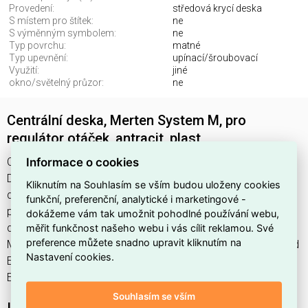
Provedení:
středová krycí deska
S místem pro štítek:
ne
S výměnným symbolem:
ne
Typ povrchu:
matné
Typ upevnění:
upínací/šroubovací
Využití:
jiné
okno/světelný průzor:
ne
Centrální deska, Merten System M, pro
regulátor otáček, antracit, plast
Informace o cookies
Centr. deska regul. rychl.,Sys-M, Antr najdete v kategoriích
Domovní spínače a zásuvky, Přístrojové kryty, Kryt pro
Kliknutím na Souhlasím se vším budou uloženy cookies
domácí spínací přístroje, Vypínače, spínače, zásuvky a
funkční, preferenční, analytické i marketingové -
příslušenství, výrobce Schneider, EAN 4042811199869, kód
dokážeme vám tak umožnit pohodlné používání webu,
měřit funkčnost našeho webu i vás cílit reklamou. Své
dodavatele MEG5251-0414. Centrální deska, Merten System
preference můžete snadno upravit kliknutím na
M, pro regulátor otáček, antracit, plast nabízíme od 1 ks. Kód
Nastavení cookies.
EMAS Centr. deska regul. rychl.,Sys-M, Antr je
ELOSOS1872084.
Souhlasím se vším