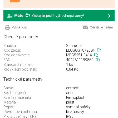
Máte IČ?
Získejte ještě výhodnější ceny!
Vytisknout
Odeslat emailem
Obecné parametry
Značka:
Schneider
Kód zboží:
ELOSOS1872084
Kód dodavatele:
MEG5251-0414
EAN:
4042811199869
Standardní balení:
1 ks
Recyklační poplatek:
0,04 Kč
Technické parametry
Barva:
antracit
Bez halogenů:
ano
Kvalita materiálu:
termoplast
Materiál:
plast
Popis:
symbol otáčky
Povrchová ochrana:
bez úpravy
Pro stupeň krytí (IP):
IP20