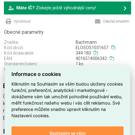
Máte IČ?
Získejte ještě výhodnější ceny!
Vytisknout
Odeslat emailem
Obecné parametry
Značka:
Bachmann
Kód zboží:
ELOSOS1031657
Kód dodavatele:
349.183
EAN:
4016514006342
Standardní balení:
1 ks
Recyklační poplatek:
0,00 Kč
Informace o cookies
Kliknutím na Souhlasím se vším budou uloženy cookies
Bachman 349.183 CEE-Adaptor
funkční, preferenční, analytické i marketingové -
CEE-Adapter , výrobce Bachmann, EAN 4016514006342,
dokážeme vám tak umožnit pohodlné používání webu,
měřit funkčnost našeho webu i vás cílit reklamou. Své
kód dodavatele 349.183. Bachman 349.183 CEE-Adaptor
preference můžete snadno upravit kliknutím na
nabízíme od 1 ks. Kód EMAS CEE-Adapter je
Nastavení cookies.
ELOSOS1031657.
Interní název produktu
Souhlasím se vším