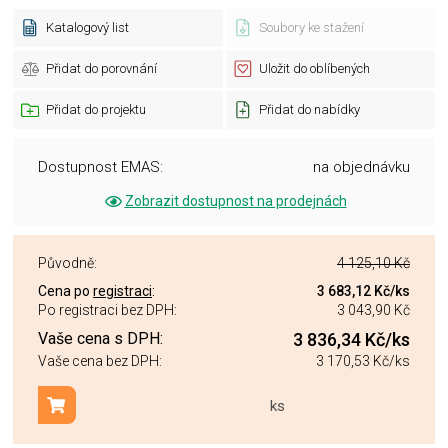
Katalogový list
Soubory ke stažení
Přidat do porovnání
Uložit do oblíbených
Přidat do projektu
Přidat do nabídky
Dostupnost EMAS:
na objednávku
Zobrazit dostupnost na prodejnách
Původně:
4 125,10 Kč
Cena po
registraci
:
3 683,12 Kč
/ks
Po registraci bez DPH:
3 043,90 Kč
Vaše cena s DPH:
3 836,34 Kč
/ks
Vaše cena bez DPH:
3 170,53 Kč
/ks
ks
Přidat do košíku