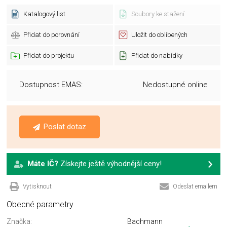
Katalogový list
Soubory ke stažení
Přidat do porovnání
Uložit do oblíbených
Přidat do projektu
Přidat do nabídky
Dostupnost EMAS:
Nedostupné online
Poslat dotaz
Máte IČ?
Získejte ještě výhodnější ceny!
Vytisknout
Odeslat emailem
Obecné parametry
Značka:
Bachmann