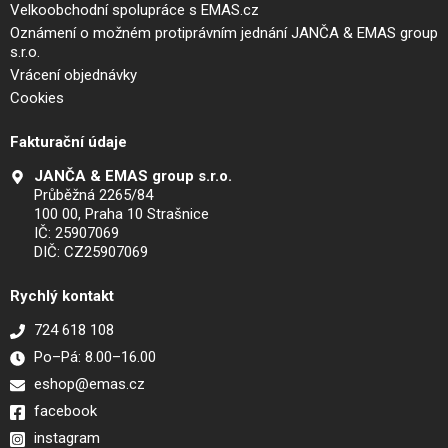
Velkoobchodní spolupráce s EMAS.cz
Oznámení o možném protiprávním jednání JANČA & EMAS group
s.r.o.
Vrácení objednávky
Cookies
Fakturační údaje
JANČA & EMAS group s.r.o.
Průběžná 2265/84
100 00, Praha 10 Strašnice
IČ: 25907069
DIČ: CZ25907069
Rychlý kontakt
724 618 108
Po–Pá: 8.00–16.00
eshop@emas.cz
facebook
instagram