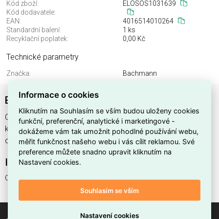
Kód zboží:
ELOSOS1031639
Kód dodavatele:
EAN:
4016514010264
Standardní balení:
1 ks
Recyklační poplatek:
0,00 Kč
Technické parametry
Značka:
Bachmann
Informace o cookies
Bachman 349.007 CEE-Adaptor
Kliknutím na Souhlasím se vším budou uloženy cookies
CEE-Adapter , výrobce Bachmann, EAN 4016514010264,
funkční, preferenční, analytické i marketingové -
kód dodavatele . Bachman 349.007 CEE-Adaptor nabízíme
dokážeme vám tak umožnit pohodlné používání webu,
od 1 ks. Kód EMAS CEE-Adapter je ELOSOS1031639.
měřit funkčnost našeho webu i vás cílit reklamou. Své
preference můžete snadno upravit kliknutím na
Interní název produktu
Nastavení cookies.
CEE-Adapter
Souhlasím se vším
Nastavení cookies