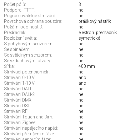
Počet pólů:
3
Podpora IFTTT:
ne
Pogramovatelné stmívání:
ne
Povrchová ochrana pouzdra:
práškový nástřik
Požární odolnost D:
ne
Předřadník:
elektron. předřadník
Rozložení světla:
symetrické
S pohybovým senzorem:
ne
Se spínačem:
ne
Se světelným senzorem:
ne
Se vzduchovými otvory:
ne
Šířka:
400 mm
Stmívací potenciometr:
ne
Stmívání 0-10 V:
ano
Stmívání 1-10 V:
ano
Stmívání DALI:
ne
Stmívání DALI-2:
ne
Stmívání DMX:
ne
Stmívání DSI:
ne
Stmívání RF:
ne
Stmívání Touch and Dim:
ne
Stmívání Zigbee:
ne
Stmívání napájecího napětí:
ne
Stmívání přerušením fáze:
ne
Stmívání sepnutím fáze:
ne