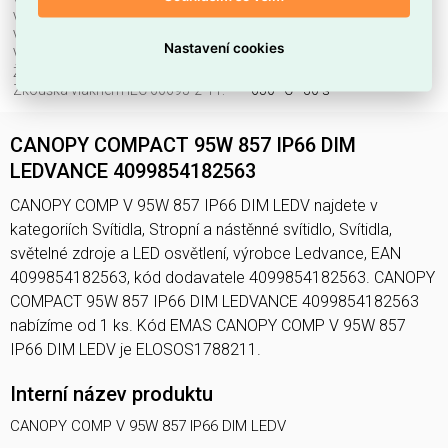
Vhodné pro zavěšení:
ne
Výměnný předřadník:
ne
Výška/hloubka:
70 mm
Nastavení cookies
Vyzařovací úhel.:
paprsek > 80 °
Životnost L70/B50 při 25 °C:
80000 h
Zkouška vláknem IEC 60695-2-11:
650 °C - 30 s
CANOPY COMPACT 95W 857 IP66 DIM
LEDVANCE 4099854182563
CANOPY COMP V 95W 857 IP66 DIM LEDV najdete v
kategoriích Svítidla, Stropní a nástěnné svítidlo, Svítidla,
světelné zdroje a LED osvětlení, výrobce Ledvance, EAN
4099854182563, kód dodavatele 4099854182563. CANOPY
COMPACT 95W 857 IP66 DIM LEDVANCE 4099854182563
nabízíme od 1 ks. Kód EMAS CANOPY COMP V 95W 857
IP66 DIM LEDV je ELOSOS1788211.
Interní název produktu
CANOPY COMP V 95W 857 IP66 DIM LEDV