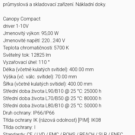
průmyslová a skladovací zařízení. Nákladní doky.
Canopy Compact
driver 1-10V
Jmenovitý výkon: 95,00 W
Jmenovité napětí: 220…240 V
Teplota chromatičnosti: 5700 K
Světelný tok: 12825 lm
Vyzařovací úhel: 110 °
Délka (včetně kulatých svítidel): 400.00 mm
Výška (vč. válc. svítidel): 70.00 mm
Šířka (včetně kulatých svítidel): 400.00 mm
Střední doba života L90/B10 @ 25 °C: 25000 h
Střední doba života L70/B50 @ 25 °C: 80000 h
Střední doba života L80/B10 @ 25 °C: 50000 h
Druh ochrany: IP66/IP66
Třída ochrany IK (rázová odolnost) [PIM]: IK08
Třída ochrany: I
Standardy: CE / LVD / EMC / ROHS / REACH / SLR / ENEC