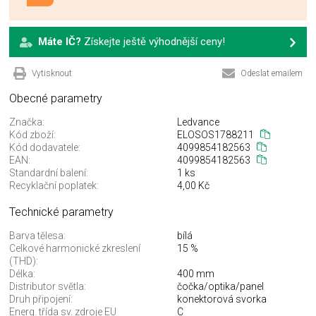
Máte IČ?
Získejte ještě výhodnější ceny!
Vytisknout
Odeslat emailem
Obecné parametry
Značka:
Ledvance
Kód zboží:
ELOSOS1788211
Kód dodavatele:
4099854182563
EAN:
4099854182563
Standardní balení:
1 ks
Recyklační poplatek:
4,00 Kč
Technické parametry
Barva tělesa:
bílá
Celkové harmonické zkreslení
15 %
(THD):
Délka:
400 mm
Distributor světla:
čočka/optika/panel
Druh připojení:
konektorová svorka
Energ. třída sv. zdroje EU
C