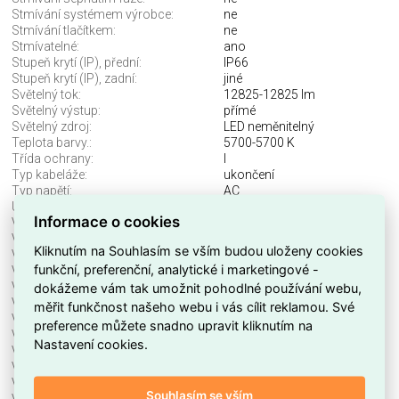
Stmívání systémem výrobce:
ne
Stmívání tlačítkem:
ne
Stmívatelné:
ano
Stupeň krytí (IP), přední:
IP66
Stupeň krytí (IP), zadní:
jiné
Světelný tok:
12825-12825 lm
Světelný výstup:
přímé
Světelný zdroj:
LED neměnitelný
Teplota barvy.:
5700-5700 K
Třída ochrany:
I
Typ kabeláže:
ukončení
Typ napětí:
AC
Účinnost svítidla.:
135-135 lm/W
Informace o cookies
Včetně předřadníku:
ano
Včetně svět. zdroje:
ano
Kliknutím na Souhlasím se vším budou uloženy cookies
Vhodné pro monitor. pracoviště:
ne
funkční, preferenční, analytické i marketingové -
Vhodné pro montáž na stěnu:
ne
dokážeme vám tak umožnit pohodlné používání webu,
Vhodné pro nouzové osvětlení:
ne
Vhodné pro počet svět. zdrojů:
0
měřit funkčnost našeho webu i vás cílit reklamou. Své
Vhodné pro povrchovou montáž:
ano
preference můžete snadno upravit kliknutím na
Vhodné pro průběžné zapojení:
ne
Nastavení cookies.
Vhodné pro stropní montáž:
ne
Vhodné pro upínací montáž:
ne
Vhodné pro vestavnou montáž:
ano
Souhlasím se vším