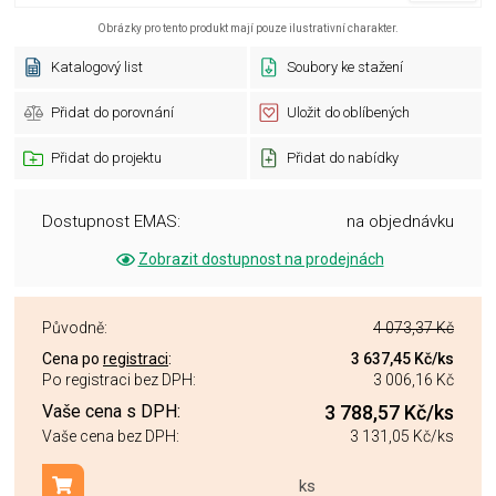
Obrázky pro tento produkt mají pouze ilustrativní charakter.
Katalogový list
Soubory ke stažení
Přidat do porovnání
Uložit do oblíbených
Přidat do projektu
Přidat do nabídky
Dostupnost EMAS:
na objednávku
Zobrazit dostupnost na prodejnách
Původně:
4 073,37 Kč
Cena po
registraci
:
3 637,45 Kč
/ks
Po registraci bez DPH:
3 006,16 Kč
Vaše cena s DPH:
3 788,57 Kč
/ks
Vaše cena bez DPH:
3 131,05 Kč
/ks
ks
Přidat do košíku