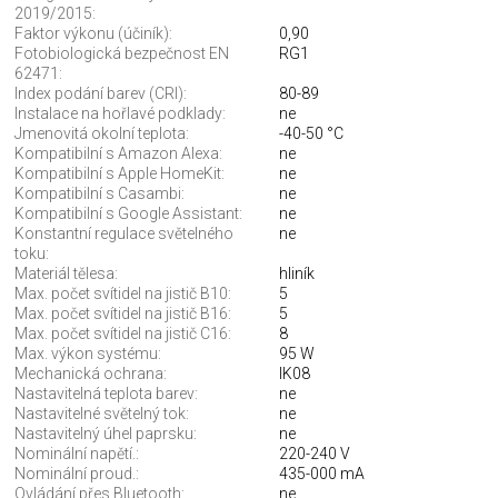
2019/2015:
Faktor výkonu (účiník):
0,90
Fotobiologická bezpečnost EN
RG1
62471:
Index podání barev (CRI):
80-89
Instalace na hořlavé podklady:
ne
Jmenovitá okolní teplota:
-40-50 °C
Kompatibilní s Amazon Alexa:
ne
Kompatibilní s Apple HomeKit:
ne
Kompatibilní s Casambi:
ne
Kompatibilní s Google Assistant:
ne
Konstantní regulace světelného
ne
toku:
Materiál tělesa:
hliník
Max. počet svítidel na jistič B10:
5
Max. počet svítidel na jistič B16:
5
Max. počet svítidel na jistič C16:
8
Max. výkon systému:
95 W
Mechanická ochrana:
IK08
Nastavitelná teplota barev:
ne
Nastavitelné světelný tok:
ne
Nastavitelný úhel paprsku:
ne
Nominální napětí.:
220-240 V
Nominální proud.:
435-000 mA
Ovládání přes Bluetooth:
ne