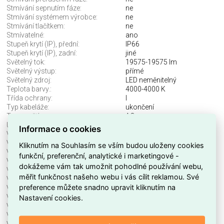
Stmívání sepnutím fáze:
ne
Stmívání systémem výrobce:
ne
Stmívání tlačítkem:
ne
Stmívatelné:
ano
Stupeň krytí (IP), přední:
IP66
Stupeň krytí (IP), zadní:
jiné
Světelný tok:
19575-19575 lm
Světelný výstup:
přímé
Světelný zdroj:
LED neměnitelný
Teplota barvy.:
4000-4000 K
Třída ochrany:
I
Typ kabeláže:
ukončení
Typ napětí:
AC
Účinnost svítidla.:
135-135 lm/W
Informace o cookies
Včetně předřadníku:
ano
Včetně svět. zdroje:
ano
Kliknutím na Souhlasím se vším budou uloženy cookies
Vhodné pro monitor. pracoviště:
ne
funkční, preferenční, analytické i marketingové -
Vhodné pro montáž na stěnu:
ne
dokážeme vám tak umožnit pohodlné používání webu,
Vhodné pro nouzové osvětlení:
ne
měřit funkčnost našeho webu i vás cílit reklamou. Své
Vhodné pro počet svět. zdrojů:
0
preference můžete snadno upravit kliknutím na
Vhodné pro povrchovou montáž:
ano
Nastavení cookies.
Vhodné pro průběžné zapojení:
ne
Vhodné pro stropní montáž:
ne
Vhodné pro upínací montáž:
ne