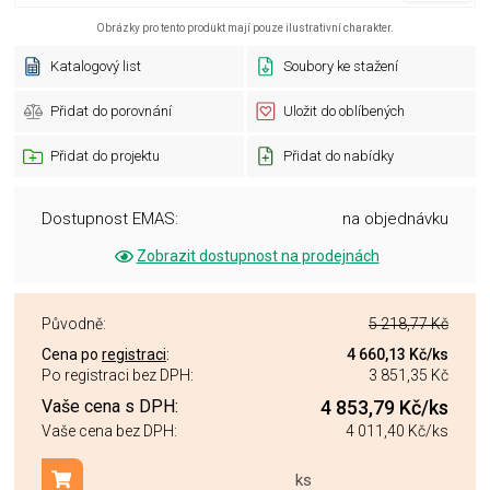
Obrázky pro tento produkt mají pouze ilustrativní charakter.
Katalogový list
Soubory ke stažení
Přidat do porovnání
Uložit do oblíbených
Přidat do projektu
Přidat do nabídky
Dostupnost EMAS:
na objednávku
Zobrazit dostupnost na prodejnách
Původně:
5 218,77 Kč
Cena po
registraci
:
4 660,13 Kč
/ks
Po registraci bez DPH:
3 851,35 Kč
Vaše cena s DPH:
4 853,79 Kč
/ks
Vaše cena bez DPH:
4 011,40 Kč
/ks
ks
Přidat do košíku