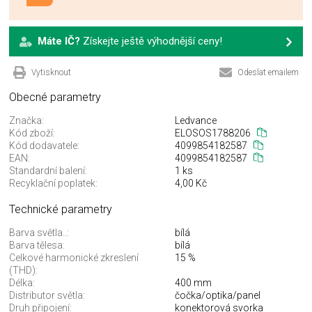
Máte IČ?
Získejte ještě výhodnější ceny!
Vytisknout
Odeslat emailem
Obecné parametry
Značka:
Ledvance
Kód zboží:
ELOSOS1788206
Kód dodavatele:
4099854182587
EAN:
4099854182587
Standardní balení:
1 ks
Recyklační poplatek:
4,00 Kč
Technické parametry
Barva světla..:
bílá
Barva tělesa:
bílá
Celkové harmonické zkreslení
15 %
(THD):
Délka:
400 mm
Distributor světla:
čočka/optika/panel
Druh připojení:
konektorová svorka