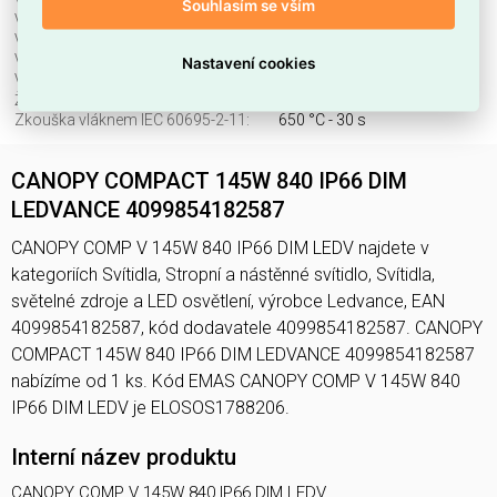
Vhodné pro vestavnou montáž:
ano
Souhlasím se vším
Vhodné pro zavěšení:
ne
Výměnný předřadník:
ne
Výška/hloubka:
70 mm
Nastavení cookies
Vyzařovací úhel.:
paprsek > 80 °
Životnost L70/B50 při 25 °C:
80000 h
Zkouška vláknem IEC 60695-2-11:
650 °C - 30 s
CANOPY COMPACT 145W 840 IP66 DIM
LEDVANCE 4099854182587
CANOPY COMP V 145W 840 IP66 DIM LEDV najdete v
kategoriích Svítidla, Stropní a nástěnné svítidlo, Svítidla,
světelné zdroje a LED osvětlení, výrobce Ledvance, EAN
4099854182587, kód dodavatele 4099854182587. CANOPY
COMPACT 145W 840 IP66 DIM LEDVANCE 4099854182587
nabízíme od 1 ks. Kód EMAS CANOPY COMP V 145W 840
IP66 DIM LEDV je ELOSOS1788206.
Interní název produktu
CANOPY COMP V 145W 840 IP66 DIM LEDV