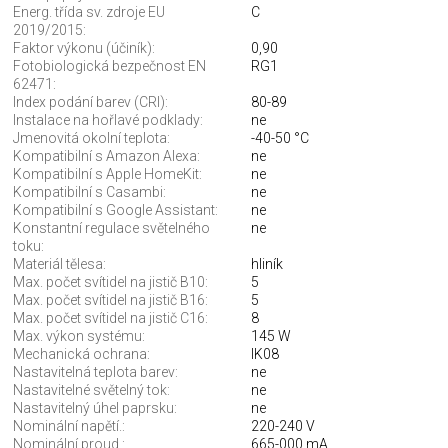
Energ. třída sv. zdroje EU
C
2019/2015:
Faktor výkonu (účiník):
0,90
Fotobiologická bezpečnost EN
RG1
62471:
Index podání barev (CRI):
80-89
Instalace na hořlavé podklady:
ne
Jmenovitá okolní teplota:
-40-50 °C
Kompatibilní s Amazon Alexa:
ne
Kompatibilní s Apple HomeKit:
ne
Kompatibilní s Casambi:
ne
Kompatibilní s Google Assistant:
ne
Konstantní regulace světelného
ne
toku:
Materiál tělesa:
hliník
Max. počet svítidel na jistič B10:
5
Max. počet svítidel na jistič B16:
5
Max. počet svítidel na jistič C16:
8
Max. výkon systému:
145 W
Mechanická ochrana:
IK08
Nastavitelná teplota barev:
ne
Nastavitelné světelný tok:
ne
Nastavitelný úhel paprsku:
ne
Nominální napětí.:
220-240 V
Nominální proud.:
665-000 mA