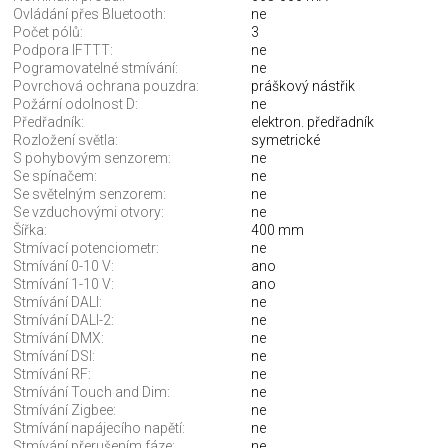
Ovládání přes Bluetooth:
ne
Počet pólů:
3
Podpora IFTTT:
ne
Pogramovatelné stmívání:
ne
Povrchová ochrana pouzdra:
práškový nástřik
Požární odolnost D:
ne
Předřadník:
elektron. předřadník
Rozložení světla:
symetrické
S pohybovým senzorem:
ne
Se spínačem:
ne
Se světelným senzorem:
ne
Se vzduchovými otvory:
ne
Šířka:
400 mm
Stmívací potenciometr:
ne
Stmívání 0-10 V:
ano
Stmívání 1-10 V:
ano
Stmívání DALI:
ne
Stmívání DALI-2:
ne
Stmívání DMX:
ne
Stmívání DSI:
ne
Stmívání RF:
ne
Stmívání Touch and Dim:
ne
Stmívání Zigbee:
ne
Stmívání napájecího napětí:
ne
Stmívání přerušením fáze:
ne