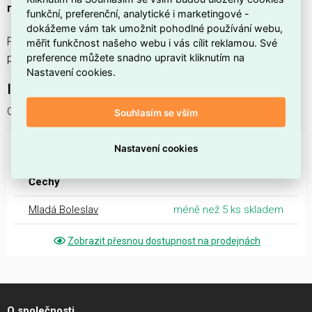
mm²
.
funkční, preferenční, analytické i marketingové -
dokážeme vám tak umožnit pohodlné používání webu,
Produkt je k dispozici pod EAN
8591735008321
a umožňuje
měřit funkčnost našeho webu i vás cílit reklamou. Své
preference můžete snadno upravit kliknutím na
přesné tvarování a lisování oček při elektroinstalacích.
Nastavení cookies.
Interní název produktu
C2-ON 0510 Čelisti k LK-2 na oka neizolo
Souhlasím se vším
DOSTUPNOST NA PRODEJNÁCH
Nastavení cookies
Čechy
Mladá Boleslav
méně než 5 ks skladem
Zobrazit přesnou dostupnost na prodejnách
O společnosti