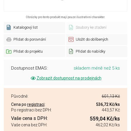
Obrázky pro tento produkt mají pouze ilustrativní charakter.
Katalogový list
Soubory ke stažení
Přidat do porovnání
Uložit do oblíbených
Přidat do projektu
Přidat do nabídky
Dostupnost EMAS:
skladem méně než 5 ks
Zobrazit dostupnost na prodejnách
Původně:
601,13 Kč
Cena po
registraci
:
536,72 Kč
/ks
Po registraci bez DPH:
443,57 Kč
Vaše cena s DPH:
559,04 Kč
/ks
Vaše cena bez DPH:
462,02 Kč
/ks