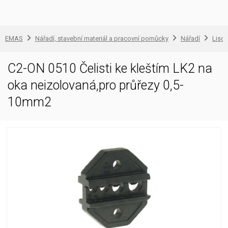
EMAS
Nářadí, stavební materiál a pracovní pomůcky
Nářadí
Lisov
C2-ON 0510 Čelisti ke kleštím LK2 na
oka neizolovaná,pro průřezy 0,5-
10mm2