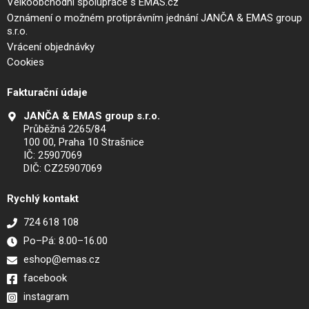
Velkoobchodní spolupráce s EMAS.cz
Oznámení o možném protiprávním jednání JANČA & EMAS group
s.r.o.
Vrácení objednávky
Cookies
Fakturační údaje
JANČA & EMAS group s.r.o.
Průběžná 2265/84
100 00, Praha 10 Strašnice
IČ: 25907069
DIČ: CZ25907069
Rychlý kontakt
724 618 108
Po–Pá: 8.00–16.00
eshop@emas.cz
facebook
instagram