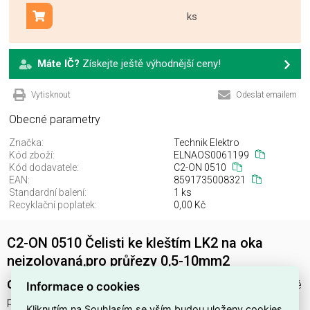
ks
Přidat do košíku
Máte IČ?
Získejte ještě výhodnější ceny!
Vytisknout
Odeslat emailem
Obecné parametry
Značka:
Technik Elektro
Kód zboží:
ELNAOS0061199
Kód dodavatele:
C2-ON 0510
EAN:
8591735008321
Standardní balení:
1 ks
Recyklační poplatek:
0,00 Kč
C2-ON 0510 Čelisti ke kleštím LK2 na oka
neizolovaná,pro průřezy 0,5-10mm2
C2-ON 0510
jsou
neizolované čelisti
ke kleštím
LK2
určené
Informace o cookies
pro výrobu a lisování oček na vodičích s průřezem
0,5–10
Kliknutím na Souhlasím se vším budou uloženy cookies