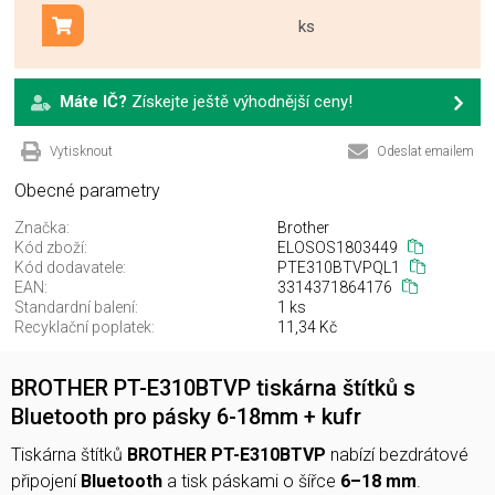
ks
Přidat do košíku
Máte IČ?
Získejte ještě výhodnější ceny!
Vytisknout
Odeslat emailem
Obecné parametry
Značka:
Brother
Kód zboží:
ELOSOS1803449
Kód dodavatele:
PTE310BTVPQL1
EAN:
3314371864176
Standardní balení:
1 ks
Recyklační poplatek:
11,34 Kč
BROTHER PT-E310BTVP tiskárna štítků s
Bluetooth pro pásky 6-18mm + kufr
Tiskárna štítků
BROTHER PT-E310BTVP
nabízí bezdrátové
připojení
Bluetooth
a tisk páskami o šířce
6–18 mm
.