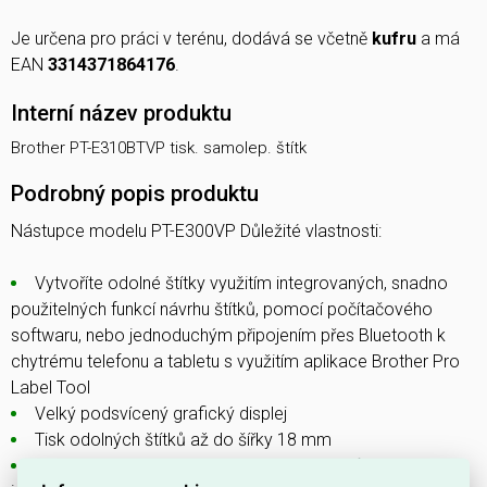
Je určena pro práci v terénu, dodává se včetně
kufru
a má
EAN
3314371864176
.
Interní název produktu
Brother PT-E310BTVP tisk. samolep. štítk
Podrobný popis produktu
Nástupce modelu PT-E300VP Důležité vlastnosti:
Vytvoříte odolné štítky využitím integrovaných, snadno
použitelných funkcí návrhu štítků, pomocí počítačového
softwaru, nebo jednoduchým připojením přes Bluetooth k
chytrému telefonu a tabletu s využitím aplikace Brother Pro
Label Tool
Velký podsvícený grafický displej
Tisk odolných štítků až do šířky 18 mm
Rychlost tisku až 20 mm/s, integrovaná průmyslová