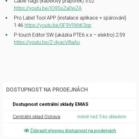
Cable flags (kabelový praporek) 3:02
https://youtu.be/IO9SxZa0wZA
Pro Label Tool APP (instalace aplikace + spárování)
1:46
https://youtu.be/0F9V9XhK3qs
P-touch Editor SW (ukázka PTE6.x.x – elektro) 2:59
https://youtu.be/Z-dyacV8aAo
DOSTUPNOST NA PRODEJNÁCH
Dostupnost centrální sklady EMAS
Centrální sklad Ostrava
méně než 5 ks skladem
Zobrazit přesnou dostupnost na prodejnách