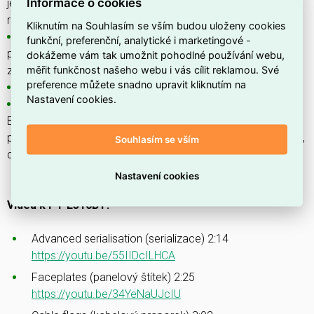
Informace o cookies
jednotka odstřihu s funkcí odstřih / pokračování textu
redukuje spotřebu pásky
Kliknutím na Souhlasím se vším budou uloženy cookies
Šest 1dotykových kláves obecných aplikací, identifikací
funkční, preferenční, analytické i marketingové -
panelových štítků, praporků / obalů kabelů, svorkovnic a
dokážeme vám tak umožnit pohodlné používání webu,
měřit funkčnost našeho webu i vás cílit reklamou. Své
zásuvných panelů
preference můžete snadno upravit kliknutím na
Tisk štítků obsahujících QR kód / 2D čárový kód a logo
Nastavení cookies.
Kompatibilní s řadou pásek Pro Tapes společnosti
Brother, které jsou speciálně navrženy pro aplikace
průmyslového značení a poskytují odolnost vůči vodě, oděru,
Souhlasím se vším
chemikáliím a teplotním extrémům.
Nastavení cookies
Videa k PT-E310BT:
Advanced serialisation (serializace) 2:14
https://youtu.be/55IIDcILHCA
Faceplates (panelový štítek) 2:25
https://youtu.be/34YeNaUJcIU