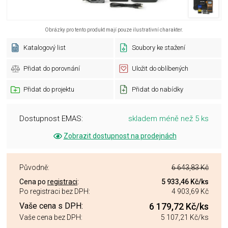
Obrázky pro tento produkt mají pouze ilustrativní charakter.
Katalogový list
Soubory ke stažení
Přidat do porovnání
Uložit do oblíbených
Přidat do projektu
Přidat do nabídky
Dostupnost EMAS:
skladem méně než 5 ks
Zobrazit dostupnost na prodejnách
Původně:
6 643,83 Kč
Cena po
registraci
:
5 933,46 Kč
/ks
Po registraci bez DPH:
4 903,69 Kč
Vaše cena s DPH:
6 179,72 Kč
/ks
Vaše cena bez DPH:
5 107,21 Kč
/ks