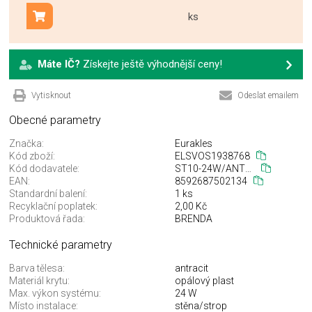
ks
Přidat do košíku
Máte IČ?
Získejte ještě výhodnější ceny!
Vytisknout
Odeslat emailem
Obecné parametry
Značka:
Eurakles
Kód zboží:
ELSVOS1938768
Kód dodavatele:
ST10-24W/ANT/NEW
EAN:
8592687502134
Standardní balení:
1 ks
Recyklační poplatek:
2,00 Kč
Produktová řada:
BRENDA
Technické parametry
Barva tělesa:
antracit
Materiál krytu:
opálový plast
Max. výkon systému:
24 W
Místo instalace:
stěna/strop