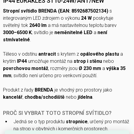
IP44 EURAKLES ST10-24W/ANT/NEW
Stropní svítidlo BRENDA (EAN: 8592687502134)
s
integrovaným LED zdrojem o výkonu
24 W
poskytuje
světelný tok
2640 lm
a má nastavitelnou teplotu barev
3000–6500 K
; svítidlo je
neměnitelné LED
a
není
stmívatelné
.
Těleso v odstínu
antracit
s krytem z
opálového plastu
a
krytím
IP44
umožňuje montáž na
strop i stěnu
nebo
povrchovou montáž
, rozměry jsou
Ø 230 mm
a
výška 35
mm
; svítidlo není určeno pro venkovní použití.
Produkt z řady
BRENDA
je vhodný pro prostory jako
kancelář
,
chodba/schodiště
nebo
jídelna
.
PROČ SI VYBRAT TOTO STROPNÍ SVÍTIDLO?
Jedná se o typ produktu
stropnice
, určený pro montáž
na strop v obytných i komerčních prostorech.