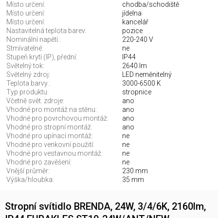
Místo určení:
chodba/schodiště
Místo určení:
jídelna
Místo určení:
kancelář
Nastavitelná teplota barev:
pozice
Nominální napětí.:
220-240 V
Stmívatelné:
ne
Stupeň krytí (IP), přední:
IP44
Světelný tok:
2640 lm
Světelný zdroj:
LED neměnitelný
Teplota barvy.:
3000-6500 K
Typ produktu:
stropnice
Včetně svět. zdroje:
ano
Vhodné pro montáž na stěnu:
ano
Vhodné pro povrchovou montáž:
ano
Vhodné pro stropní montáž:
ano
Vhodné pro upínací montáž:
ne
Vhodné pro venkovní použití:
ne
Vhodné pro vestavnou montáž:
ne
Vhodné pro zavěšení:
ne
Vnější průměr:
230 mm
Výška/hloubka:
35 mm
Stropní svítidlo BRENDA, 24W, 3/4/6K, 2160lm,