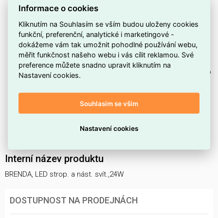
Maximální příkon systému je
24 W
, což přispívá k
Informace o cookies
úspornému provozu.
Kliknutím na Souhlasím se vším budou uloženy cookies
Světelný tok dosahuje
2160 lm
, poskytuje dostatečné
funkční, preferenční, analytické i marketingové -
dokážeme vám tak umožnit pohodlné používání webu,
osvětlení pro středně velké místnosti.
měřit funkčnost našeho webu i vás cílit reklamou. Své
Teplotu barev lze přepínat do pozic
3/4/6K
preference můžete snadno upravit kliknutím na
(3000/4000/6000 K), takže snadno zvolíte teplejší nebo
Nastavení cookies.
studenější tón světla.
Přední stupeň krytí je
IP44
, vhodné do prostor s vyšší
Souhlasím se vším
vlhkostí nebo do koupelen.
Těleso v provedení
antracit
dobře ladí s moderním
Nastavení cookies
interiérem.
Interní název produktu
BRENDA, LED strop. a nást. svít.,24W
DOSTUPNOST NA PRODEJNÁCH