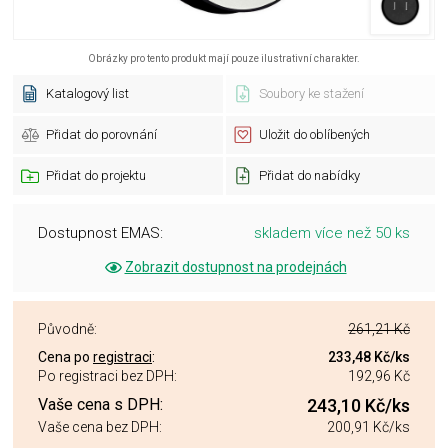
Obrázky pro tento produkt mají pouze ilustrativní charakter.
Katalogový list
Soubory ke stažení
Přidat do porovnání
Uložit do oblíbených
Přidat do projektu
Přidat do nabídky
Dostupnost EMAS:
skladem více než 50 ks
Zobrazit dostupnost na prodejnách
Původně:
261,21 Kč
Cena po
registraci
:
233,48 Kč
/ks
Po registraci bez DPH:
192,96 Kč
Vaše cena s DPH:
243,10 Kč
/ks
Vaše cena bez DPH:
200,91 Kč
/ks