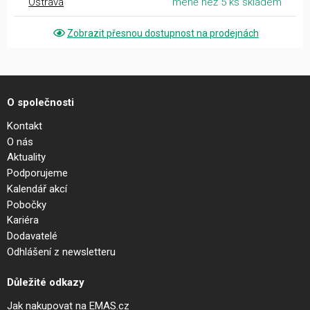
Ostrava
méně než 5 ks skladem
Zobrazit přesnou dostupnost na prodejnách
O společnosti
Kontakt
O nás
Aktuality
Podporujeme
Kalendář akcí
Pobočky
Kariéra
Dodavatelé
Odhlášení z newsletteru
Důležité odkazy
Jak nakupovat na EMAS.cz