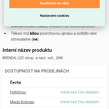
Nastavitelná teplota barev ve třech pozicích
Souhlasím se vším
3000/4000/6000 K
pro volbu teplejšího nebo
chladnějšího světla.
Nastavení cookies
Přední stupeň krytí
IP44
chrání proti stříkající vodě a
vniknutí větších částic, vhodné i do vlhčích prostor.
Těleso má
bílou
povrchovou úpravu a svítidlo není
stmívatelné (
ne
).
Interní název produktu
BRENDA, LED strop. a nást. svít., 24W
DOSTUPNOST NA PRODEJNÁCH
Čechy
Pelhřimov
méně než 5 ks skladem
Mladá Boleslav
méně než 5 ks skladem