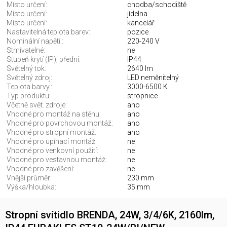
Místo určení:
chodba/schodiště
Místo určení:
jídelna
Místo určení:
kancelář
Nastavitelná teplota barev:
pozice
Nominální napětí.:
220-240 V
Stmívatelné:
ne
Stupeň krytí (IP), přední:
IP44
Světelný tok:
2640 lm
Světelný zdroj:
LED neměnitelný
Teplota barvy.:
3000-6500 K
Typ produktu:
stropnice
Včetně svět. zdroje:
ano
Vhodné pro montáž na stěnu:
ano
Vhodné pro povrchovou montáž:
ano
Vhodné pro stropní montáž:
ano
Vhodné pro upínací montáž:
ne
Vhodné pro venkovní použití:
ne
Vhodné pro vestavnou montáž:
ne
Vhodné pro zavěšení:
ne
Vnější průměr:
230 mm
Výška/hloubka:
35 mm
Stropní svítidlo BRENDA, 24W, 3/4/6K, 2160lm,