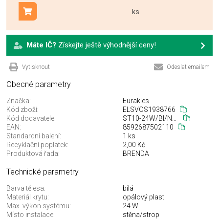
ks
Přidat do košíku
Máte IČ?
Získejte ještě výhodnější ceny!
Vytisknout
Odeslat emailem
Obecné parametry
Značka:
Eurakles
Kód zboží:
ELSVOS1938766
Kód dodavatele:
ST10-24W/BI/NEW
EAN:
8592687502110
Standardní balení:
1 ks
Recyklační poplatek:
2,00 Kč
Produktová řada:
BRENDA
Technické parametry
Barva tělesa:
bílá
Materiál krytu:
opálový plast
Max. výkon systému:
24 W
Místo instalace:
stěna/strop