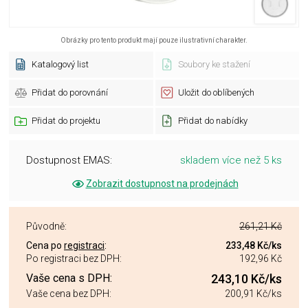
Obrázky pro tento produkt mají pouze ilustrativní charakter.
Katalogový list
Soubory ke stažení
Přidat do porovnání
Uložit do oblíbených
Přidat do projektu
Přidat do nabídky
Dostupnost EMAS:
skladem více než 5 ks
Zobrazit dostupnost na prodejnách
Původně:
261,21 Kč
Cena po
registraci
:
233,48 Kč
/ks
Po registraci bez DPH:
192,96 Kč
Vaše cena s DPH:
243,10 Kč
/ks
Vaše cena bez DPH:
200,91 Kč
/ks