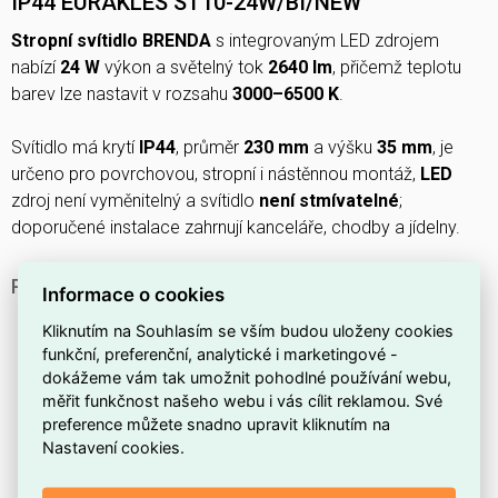
IP44 EURAKLES ST10-24W/BI/NEW
Stropní svítidlo BRENDA
s integrovaným LED zdrojem
nabízí
24 W
výkon a světelný tok
2640 lm
, přičemž teplotu
barev lze nastavit v rozsahu
3000–6500 K
.
Svítidlo má krytí
IP44
, průměr
230 mm
a výšku
35 mm
, je
určeno pro povrchovou, stropní i nástěnnou montáž,
LED
zdroj není vyměnitelný a svítidlo
není stmívatelné
;
doporučené instalace zahrnují kanceláře, chodby a jídelny.
PROČ SI VYBRAT TOTO STROPNÍ SVÍTIDLO?
Informace o cookies
Jedná se o stropnici z produktové řady
BRENDA
Kliknutím na Souhlasím se vším budou uloženy cookies
(model EURAKLES ST10‑24W/BI/NEW).
funkční, preferenční, analytické i marketingové -
dokážeme vám tak umožnit pohodlné používání webu,
Poskytuje světelný tok
2160 lm
, který zajistí dostatečné
měřit funkčnost našeho webu i vás cílit reklamou. Své
osvětlení místnosti.
preference můžete snadno upravit kliknutím na
Maximální příkon systému je
24 W
, což přispívá k
Nastavení cookies.
úspornějšímu provozu.