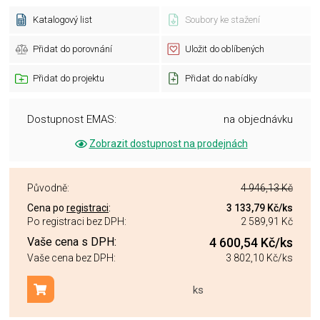
Katalogový list
Soubory ke stažení
Přidat do porovnání
Uložit do oblíbených
Přidat do projektu
Přidat do nabídky
Dostupnost EMAS:
na objednávku
Zobrazit dostupnost na prodejnách
Původně:
4 946,13 Kč
Cena po
registraci
:
3 133,79 Kč
/ks
Po registraci bez DPH:
2 589,91 Kč
Vaše cena s DPH:
4 600,54 Kč
/ks
Vaše cena bez DPH:
3 802,10 Kč
/ks
ks
Přidat do košíku