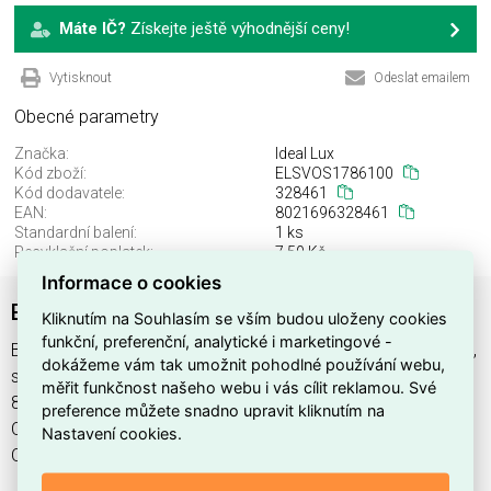
Máte IČ?
Získejte ještě výhodnější ceny!
Vytisknout
Odeslat emailem
Obecné parametry
Značka:
Ideal Lux
Kód zboží:
ELSVOS1786100
Kód dodavatele:
328461
EAN:
8021696328461
Standardní balení:
1 ks
Recyklační poplatek:
7,50 Kč
Informace o cookies
BINOMIO PL4 OTTONE
Kliknutím na Souhlasím se vším budou uloženy cookies
funkční, preferenční, analytické i marketingové -
BINOMIO PL4 OTTONE najdete v kategoriích Svítidla, Svítidla,
dokážeme vám tak umožnit pohodlné používání webu,
světelné zdroje a LED osvětlení, výrobce Ideal Lux, EAN
měřit funkčnost našeho webu i vás cílit reklamou. Své
8021696328461, kód dodavatele 328461. BINOMIO PL4
preference můžete snadno upravit kliknutím na
OTTONE nabízíme od 1 ks. Kód EMAS BINOMIO PL4
Nastavení cookies.
OTTONE je ELSVOS1786100.