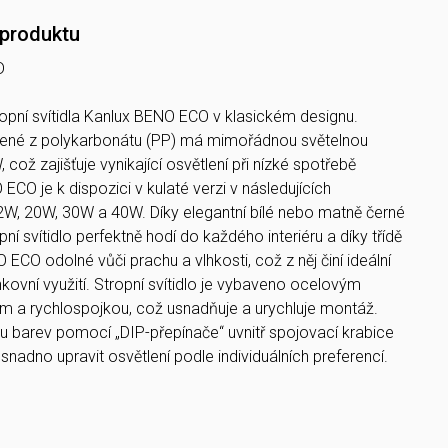
 produktu
D
opní svítidla Kanlux BENO ECO v klasickém designu.
obené z polykarbonátu (PP) má mimořádnou světelnou
což zajišťuje vynikající osvětlení při nízké spotřebě
ECO je k dispozici v kulaté verzi v následujících
2W, 20W, 30W a 40W. Díky elegantní bílé nebo matně černé
ní svítidlo perfektně hodí do každého interiéru a díky třídě
ECO odolné vůči prachu a vlhkosti, což z něj činí ideální
enkovní využití. Stropní svítidlo je vybaveno ocelovým
 a rychlospojkou, což usnadňuje a urychluje montáž.
tu barev pomocí „DIP-přepínače“ uvnitř spojovací krabice
nadno upravit osvětlení podle individuálních preferencí.