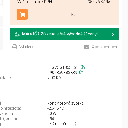
Vaše cena bez DPH:
352,75 Kč
/ks
ks
Přidat do košíku
Máte IČ?
Získejte ještě výhodnější ceny!
Vytisknout
Odeslat emailem
ELSVOS1865151
5905339383839
platek:
2,00 Kč
:
konektorová svorka
lní teplota:
-20-45 °C
ystému:
20 W
IP), přední:
IP65
:
LED neměnitelný