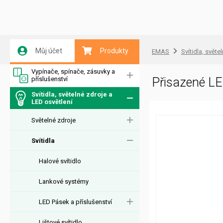
Můj účet
Produkty
EMAS
Svítidla, světe
Vypínače, spínače, zásuvky a
příslušenství
Přisazené L
Svítidla, světelné zdroje a
LED osvětlení
Světelné zdroje
Svítidla
Halové svítidlo
Lankové systémy
LED Pásek a příslušenství
Lištové svítidlo