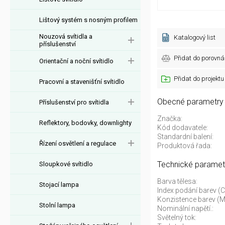
Lištový systém s nosným profilem
Nouzová svítidla a
Katalogový list
příslušenství
Přidat do porovná
Orientační a noční svítidlo
Přidat do projektu
Pracovní a stavenišťní svítidlo
Obecné parametry
Příslušenství pro svítidla
Značka:
Reflektory, bodovky, downlighty
Kód dodavatele:
Standardní balení:
Řízení osvětlení a regulace
Produktová řada:
Technické paramet
Sloupkové svítidlo
Barva tělesa:
Stojací lampa
Index podání barev (C
Konzistence barev (
Stolní lampa
Nominální napětí.:
Světelný tok: