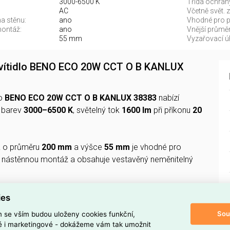
3000-6500 K
Třída ochran
AC
Včetně svět. z
a stěnu:
ano
Vhodné pro 
montáž:
ano
Vnější průměr
55 mm
Vyzařovací úh
svítidlo BENO ECO 20W CCT O B KANLUX
lo
BENO ECO 20W CCT O B KANLUX 38383
nabízí
u barev
3000–6500 K
, světelný tok
1600 lm
při příkonu
20
á
o průměru
200 mm
a výšce
55 mm
je vhodné pro
i nástěnnou montáž a obsahuje vestavěný neměnitelný
220–240 V
, třídu ochrany
II
, připojení přes
konektorovou
ies
 vyzařovací úhel >
80°
, konzistenci barev
SDCM6
a
Sou
m se vším budou uloženy cookies funkční,
–45 °C
.
ké i marketingové - dokážeme vám tak umožnit