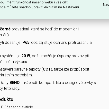
bu, měřit funkčnost našeho webu i vás cílit
Nas
nce můžete snadno upravit kliknutím na Nastavení
TOTO PŘISAZENÉ LED SVÍTIDLO?
ženo v
přisazeném
provedení, které usnadňuje montáž na
černé
provedení, které se hodí do moderních i
eriérů.
rytí dosahuje
IP65
, což zajišťuje ochranu proti prachu a
n systému je
20 W
, což umožňuje úsporný provoz při
ětelném výkonu.
nastavení barevné teploty (
CCT
), takže lze přizpůsobit
onkrétním potřebám.
o řady
BENO
, takže sdílí kompatibilitu a designové prvky s
y této řady.
oduktu
 Přisazené svítidlo