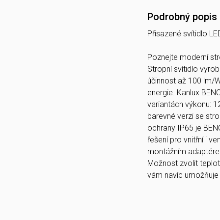
Podrobný popis
Přisazené svítidlo LE
Poznejte moderní str
Stropní svítidlo vyr
účinnost až 100 lm/W, 
energie. Kanlux BENO 
variantách výkonu: 1
barevné verzi se strop
ochrany IP65 je BENO 
řešení pro vnitřní i v
montážním adaptérem
Možnost zvolit teplo
vám navíc umožňuje s