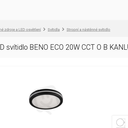
lné zdroje a LED osvětlení
Svítidla
Stropní a nástěnné svítidlo
ED svítidlo BENO ECO 20W CCT O B KAN