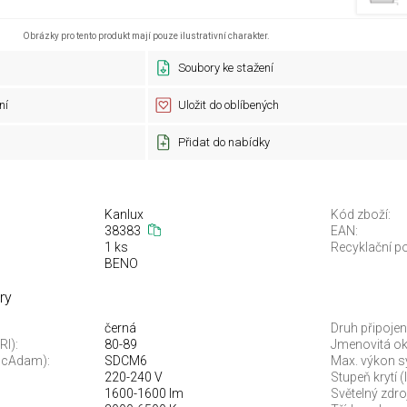
Obrázky pro tento produkt mají pouze ilustrativní charakter.
Soubory ke stažení
ní
Uložit do oblíbených
Přidat do nabídky
Kanlux
Kód zboží:
38383
EAN:
1 ks
Recyklační po
BENO
ry
černá
Druh připojení
RI):
80-89
Jmenovitá oko
McAdam):
SDCM6
Max. výkon s
220-240 V
Stupeň krytí (
1600-1600 lm
Světelný zdroj