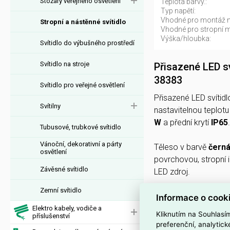
Stožáry veřejného osvětlení
Teplota barvy.:
Typ napětí:
Vhodné pro montáž n
Stropní a nástěnné svítidlo
Vhodné pro stropní 
Výška/hloubka:
Svítidlo do výbušného prostředí
Svítidlo na stroje
Přisazené LED 
38383
Svítidlo pro veřejné osvětlení
Přisazené LED svítid
Svítilny
nastavitelnou teplot
W
a přední krytí
IP65
.
Tubusové, trubkové svítidlo
Vánoční, dekorativní a párty
Těleso v barvě
čern
osvětlení
povrchovou, stropní 
Závěsné svítidlo
LED zdroj.
Zemní svítidlo
Svítidlo má napájení
Informace o cook
svorku
, CRI
80–89
,
Elektro kabely, vodiče a
Kliknutím na Souhlasí
příslušenství
provozní teplotu
-20
preferenční, analytic