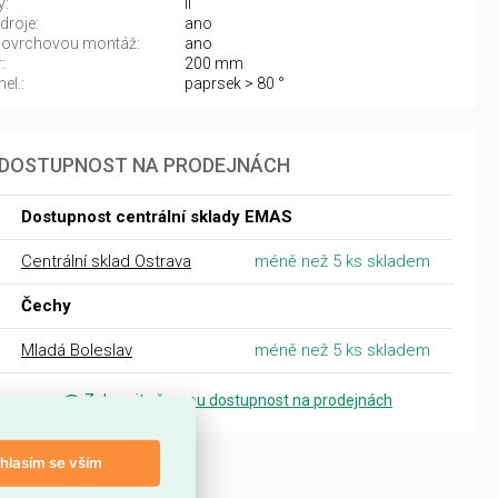
y:
II
droje:
ano
povrchovou montáž:
ano
:
200 mm
el.:
paprsek > 80 °
DOSTUPNOST NA PRODEJNÁCH
Dostupnost centrální sklady EMAS
Centrální sklad Ostrava
méně než 5 ks skladem
Čechy
Mladá Boleslav
méně než 5 ks skladem
Zobrazit přesnou dostupnost na prodejnách
hlasím se vším