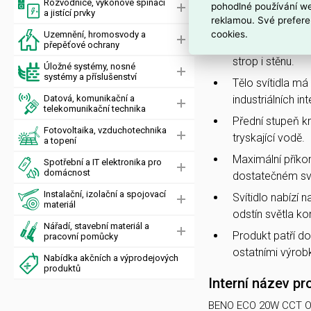
Rozvodnice, výkonové spínací
pohodlné používání we
a jistící prvky
reklamou. Své prefere
PROČ SI VYBRAT 
cookies.
Uzemnění, hromosvody a
Svítidlo je navr
přepěťové ochrany
strop i stěnu.
Úložné systémy, nosné
systémy a příslušenství
Tělo svítidla má
Datová, komunikační a
industriálních int
telekomunikační technika
Přední stupeň k
Fotovoltaika, vzduchotechnika
tryskající vodě.
a topení
Maximální příko
Spotřební a IT elektronika pro
domácnost
dostatečném sv
Instalační, izolační a spojovací
Svítidlo nabízí 
materiál
odstín světla k
Nářadí, stavební materiál a
Produkt patří d
pracovní pomůcky
ostatními výrobk
Nabídka akčních a výprodejových
produktů
Interní název pr
BENO ECO 20W CCT O B